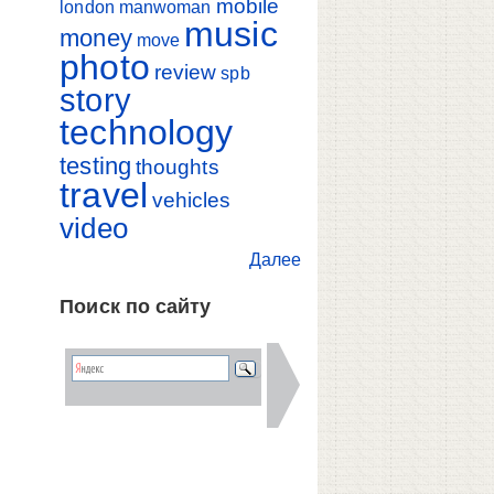
mobile
london
manwoman
music
money
move
photo
review
spb
story
technology
testing
thoughts
travel
vehicles
video
Далее
Поиск по сайту