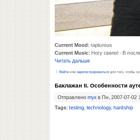
Current Mood:
rapturous
Current Music:
Ногу свело! - В посл
Читать дальше
Войти
или
зарегистрироваться
для того, чтобы о
Баклажан II. Особенности аут
Отправлено
myx
в Пн, 2007-07-02 
Tags:
testing
,
technology
,
hardship