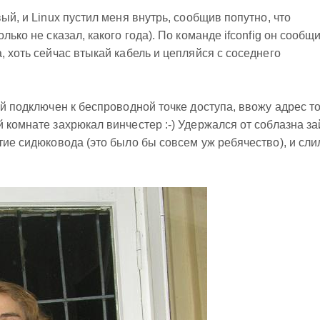
вый, и Linux пустил меня внутрь, сообщив попутно, что
лько не сказал, какого года). По команде ifconfig он сообщ
, хоть сейчас втыкай кабель и цепляйся с соседнего
ый подключен к беспроводной точке доступа, ввожу адрес т
 комнате захрюкал винчестер :-) Удержался от соблазна за
тие сидюковода (это было бы совсем уж ребячество), и сли