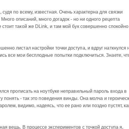
, судя по всему, известная. Очень характерна для связки
". Много описаний, много догадок - но ни одного рецепта
 стоит такой же DLink, и там мой бук совершенно спокойно
шенно листал настройки точки доступа, и вдруг наткнулся 
лись все мои бесплодные попытки подключиться. Знаете, чт
дрился прописать на ноутбуке неправильный пароль входа в
огу понять - так это поведения винды. Она молча и героичес
ролем, видимо, надеясь, что ее рано или поздно пустят, ка
ная вещь. В процессе экспериментов с точкой доступа я,