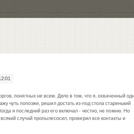
12:01
ргов, понятных не всем. Дело в том, что я, охваченный од
кажу чуть попозже, решил достать из-под стола старенький
огда я последний раз его включал - честно, не помню. Но
а всякий случай пропылесосил, проверил все контакты и