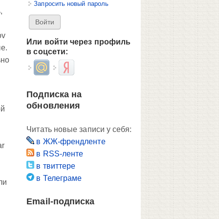
Запросить новый пароль
,
ov
Или войти через профиль
е.
в соцсети:
ьно
Login with Mail.ru
Login with Яндекс
Подписка на
а
обновления
ой
Читать новые записи у себя:
в ЖЖ-френдленте
ar
в RSS-ленте
в твиттере
в Телеграме
ли
Email-подписка