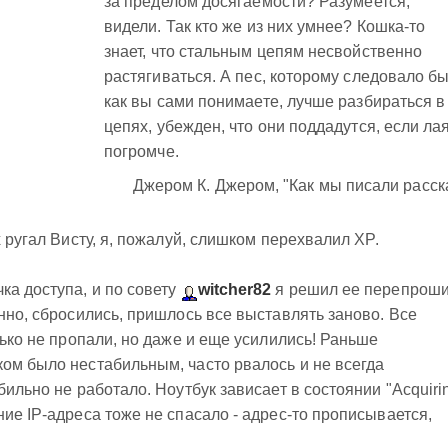
за пределом досягаемости? Разумеется,
видели. Так кто же из них умнее? Кошка-то
знает, что стальным цепям несвойственно
растягиваться. А пес, которому следовало бы
как вы сами понимаете, лучше разбираться в
цепях, убежден, что они поддадутся, если ла
погромче.
Джером К. Джером, "Как мы писали расск
х ругал Висту, я, пожалуй, слишком перехвалил XP.
ка доступа, и по совету
witcher82
я решил ее перепроши
нно, сбросились, пришлось все выставлять заново. Все
лько не пропали, но даже и еще усилились! Раньше
ом было нестабильным, часто рвалось и не всегда
бильно не работало. Ноутбук зависает в состоянии "Acquiri
ие IP-адреса тоже не спасало - адрес-то прописывается,