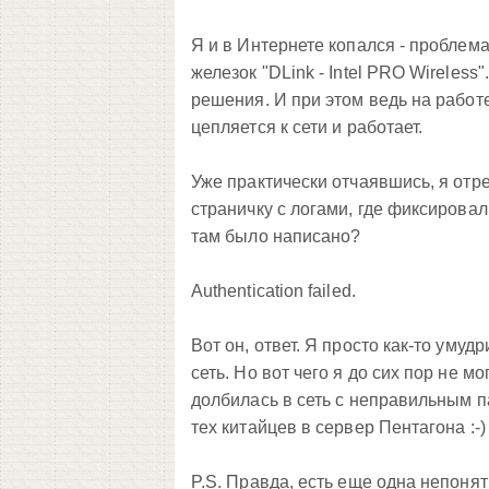
Я и в Интернете копался - проблема
железок "DLink - Intel PRO Wireless
решения. И при этом ведь на работе
цепляется к сети и работает.
Уже практически отчаявшись, я отре
страничку с логами, где фиксирова
там было написано?
Authentication failed.
Вот он, ответ. Я просто как-то уму
сеть. Но вот чего я до сих пор не м
долбилась в сеть с неправильным па
тех китайцев в сервер Пентагона :-)
P.S. Правда, есть еще одна непонят