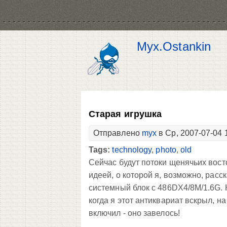
Myx.Ostankin
Старая игрушка
Отправлено
myx
в Ср, 2007-07-04 
Tags:
technology
,
photo
,
old
Сейчас будут потоки щенячьих восто
идеей, о которой я, возможно, расс
системный блок с 486DX4/8M/1.6G. К
когда я этот антиквариат вскрыл, н
включил - оно завелось!