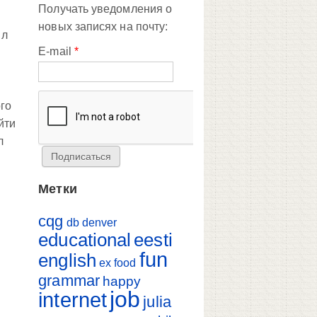
Получать уведомления о
новых записях на почту:
ил
E-mail
*
ого
йти
л
Метки
cqg
db
denver
educational
eesti
fun
english
ex
food
grammar
happy
job
internet
julia