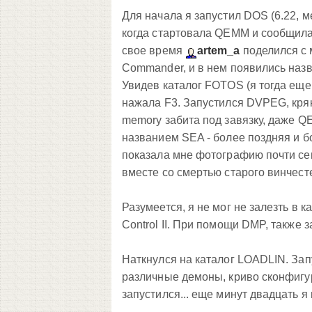
Для начала я запустил DOS (6.22, м
когда стартовала QEMM и сообщила, ч
свое время
artem_a
поделился с 
Commander, и в нем появились назв
Увидев каталог FOTOS (я тогда еще
нажала F3. Запустился DVPEG, крякн
memory забита под завязку, даже Q
названием SEA - более поздняя и б
показала мне фотографию почти се
вместе со смертью старого винчест
Разумеется, я не мог не залезть в к
Control II. При помощи DMP, также 
Наткнулся на каталог LOADLIN. Запу
различные демоны, криво сконфигу
запустился... еще минут двадцать я 