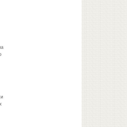
на
о
ки
к