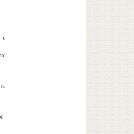
,
ять
аз"
ть.
ng