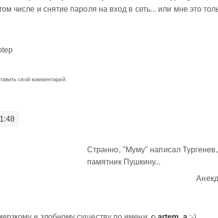
ом числе и снятие пароля на вход в сеть... или мне это тол
otep
ставить свой комментарий.
1:48
Странно, "Муму" написал Тургенев,
памятник Пушкину...
Анекд
 мерзкому и злобному существу по имени
artem_a
:-)