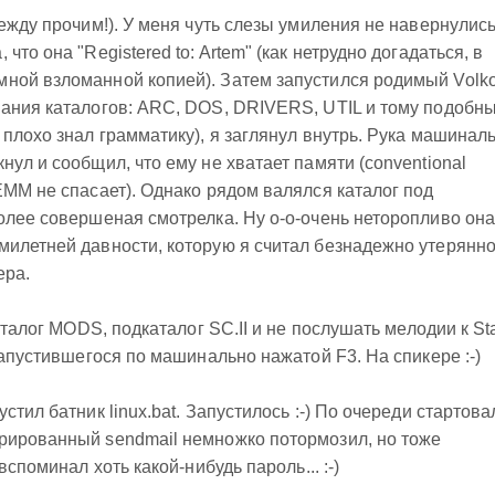
ежду прочим!). У меня чуть слезы умиления не навернулись
то она "Registered to: Artem" (как нетрудно догадаться, в
мной взломанной копией). Затем запустился родимый Volk
ания каталогов: ARC, DOS, DRIVERS, UTIL и тому подобны
 плохо знал грамматику), я заглянул внутрь. Рука машинал
ул и сообщил, что ему не хватает памяти (conventional
EMM не спасает). Однако рядом валялся каталог под
олее совершеная смотрелка. Ну о-о-очень неторопливо он
милетней давности, которую я считал безнадежно утерянн
ера.
аталог MODS, подкаталог SC.II и не послушать мелодии к St
запустившегося по машинально нажатой F3. На спикере :-)
стил батник linux.bat. Запустилось :-) По очереди стартова
рированный sendmail немножко потормозил, но тоже
вспоминал хоть какой-нибудь пароль... :-)