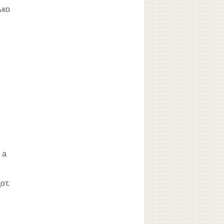
ько
 а
от.