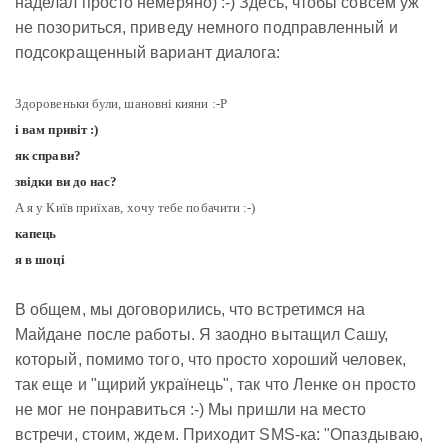
наделал просто немеряно) :-) Здесь, чтобы совсем уж
не позориться, приведу немного подправленный и
подсокращенный вариант диалога:
Здоровеньки були, шановнi кияни :-P
і вам привіт :)
як справи?
звідки ви до нас?
А я у Київ приїхав, хочу тебе побачити :-)
капець
я в шоці
В общем, мы договорились, что встретимся на
Майдане после работы. Я заодно вытащил Сашу,
который, помимо того, что просто хороший человек,
так еще и "щирий українець", так что Ленке он просто
не мог не понравиться :-) Мы пришли на место
встречи, стоим, ждем. Приходит SMS-ка: "Опаздываю,