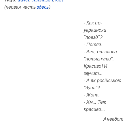
(первая часть
здесь
)
- Как по-
украински
"поезд"?
- Потяг.
- Ага, от слова
"потягнути".
Красиво! И
звучит...
- А як російською
"дупа"?
- Жопа.
- Хм... Теж
красиво...
Анекдот