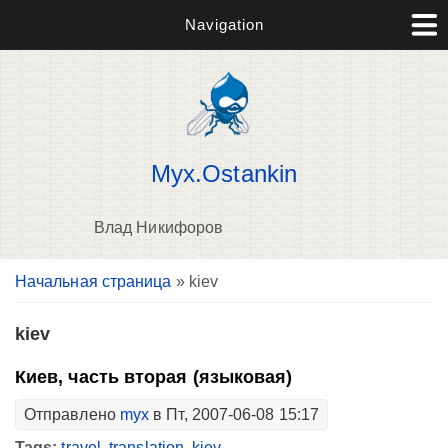
Navigation
Myx.Ostankin
Влад Никифоров
Вы здесь
Начальная страница
» kiev
В
д
п
kiev
Киев, часть вторая (языковая)
Отправлено
myx
в Пт, 2007-06-08 15:17
Tags:
travel
,
translation
,
kiev