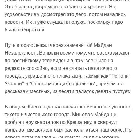
Это было одновременно забавно и красиво. Я с
удовольствием досмотрел это дело, потом начались
новости. Их я уже слушал вполуха, поскольку надо
было собираться.
Путь в офис лежал через знаменитый Майдан
Незалежностi. Вопреки всему тому, что рассказывают
по российскому телевидению, там все было на
редкость спокойно, если не считать палаточного
городка, украшенного плакатами, такими как "Регiони
України" и "Спiлка молодих соцiалiстiв", причем, по
рассказам местных, из десяти палаток девять пустует.
В общем, Киев создавал впечатление вполне уютного,
тихого и чистенького города. Миновав Майдан и
пройдя пару кварталов по Крещатику, я свернул
направо, где должен был располагаться наш офис. По
дороге остановился у банкомата, снял c карточки