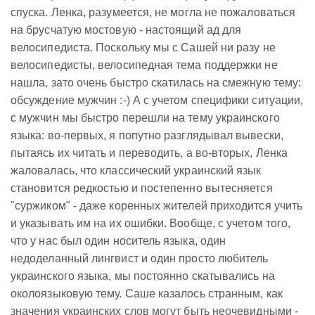
спуска. Ленка, разумеется, не могла не пожаловаться
на брусчатую мостовую - настоящий ад для
велосипедиста. Поскольку мы с Сашей ни разу не
велосипедисты, велосипедная тема поддержки не
нашла, зато очень быстро скатилась на смежную тему:
обсуждение мужчин :-) А с учетом специфики ситуации,
с мужчин мы быстро перешли на тему украинского
языка: во-первых, я попутно разглядывал вывески,
пытаясь их читать и переводить, а во-вторых, Ленка
жаловалась, что классический украинский язык
становится редкостью и постепенно вытесняется
"суржиком" - даже коренных жителей приходится учить
и указывать им на их ошибки. Вообще, с учетом того,
что у нас был один носитель языка, один
недоделанный лингвист и один просто любитель
украинского языка, мы постоянно скатывались на
околоязыковую тему. Саше казалось странным, как
значения украинских слов могут быть неочевидными -