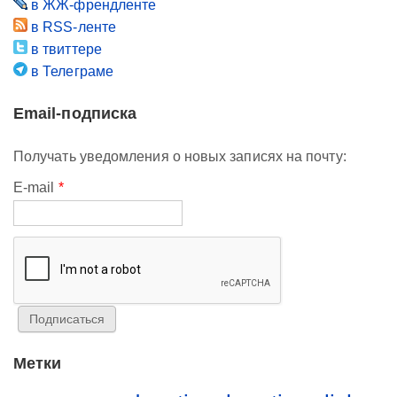
в ЖЖ-френдленте
в RSS-ленте
в твиттере
в Телеграме
Email-подписка
Получать уведомления о новых записях на почту:
E-mail
*
Метки