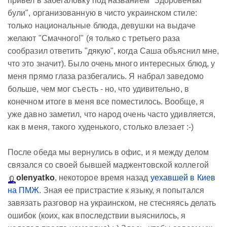
привел в забегаловку под названием "Здоровенькi
були", организованную в чисто украинском стиле:
только национальные блюда, девушки на выдаче
желают "Смачного!" (я только с третьего раза
сообразил ответить "дякую", когда Саша объяснил мне,
что это значит). Было очень много интересных блюд, у
меня прямо глаза разбегались. Я набрал заведомо
больше, чем мог съесть - но, что удивительно, в
конечном итоге в меня все поместилось. Вообще, я
уже давно заметил, что народ очень часто удивляется,
как в меня, такого худенького, столько влезает :-)
После обеда мы вернулись в офис, и я между делом
связался со своей бывшей маджентовской коллегой
olenyatko
, некоторое время назад
уехавшей в Киев
на ПМЖ
. Зная ее пристрастие к языку, я попытался
завязать разговор на украинском, не стесняясь делать
ошибок (коих, как впоследствии выяснилось, я