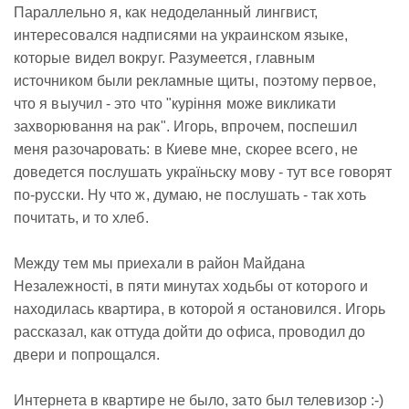
Параллельно я, как недоделанный лингвист,
интересовался надписями на украинском языке,
которые видел вокруг. Разумеется, главным
источником были рекламные щиты, поэтому первое,
что я выучил - это что "куріння може викликати
захворювання на рак". Игорь, впрочем, поспешил
меня разочаровать: в Киеве мне, скорее всего, не
доведется послушать україньску мову - тут все говорят
по-русски. Ну что ж, думаю, не послушать - так хоть
почитать, и то хлеб.
Между тем мы приехали в район Майдана
Незалежностi, в пяти минутах ходьбы от которого и
находилась квартира, в которой я остановился. Игорь
рассказал, как оттуда дойти до офиса, проводил до
двери и попрощался.
Интернета в квартире не было, зато был телевизор :-)