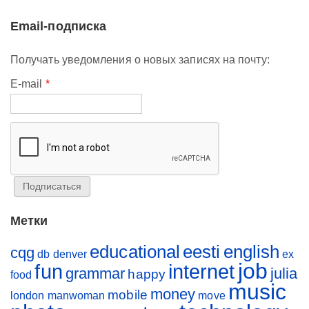
Email-подписка
Получать уведомления о новых записях на почту:
E-mail
*
Метки
educational
eesti
english
cqg
db
denver
ex
job
fun
internet
grammar
julia
happy
food
music
money
mobile
london
manwoman
move