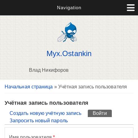
Navigation
Myx.Ostankin
Влад Никифоров
Вы здесь
Начальная страница
» Учётная запись пользователя
П
н
о
Учётная запись пользователя
Главные вкладки
Создать новую учётную запись
Войти
(активная вк
Запросить новый пароль
Имя пользователя
*