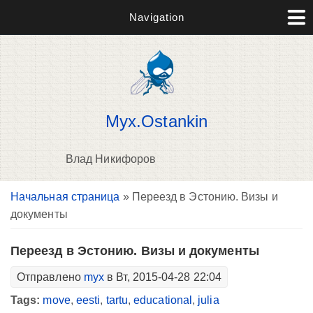
Navigation
Myx.Ostankin
Влад Никифоров
Вы здесь
Начальная страница
» Переезд в Эстонию. Визы и
В
документы
д
п
Переезд в Эстонию. Визы и документы
Отправлено
myx
в Вт, 2015-04-28 22:04
Tags:
move
,
eesti
,
tartu
,
educational
,
julia