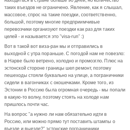
находиться в стране больше 90 дней, но количество
таких въездов не ограничено. Явление, как я слышал,
массовое, спрос на такие поездки, соответственно,
большой, поэтому многие предприимчивые
перевозчики организуют поездки как раз для таких
целей - и называется это "visa-run" :)
Вот в такой вот виза-ран мы и отправились в
выходной с утра пораньше. С погодой нам не повезло:
в Нарве было ветрено, холодно и промозгло. Плюс на
эстонской стороне границы шел ремонт, поэтому
пешеходы стояли буквально на улице, а пограничники
сидели в вагончиках с окошечками. Кроме того, из
Эстонии в Россию была огромная очередь - мы попали
в какую-то волну, поэтому стоять на холоде нам
пришлось почти час.
На вопрос "а нужно ли нам обязательно идти в
Россию, или можно прямо тут поставить штампы о
въезде и выезде?" эстонские пограничники