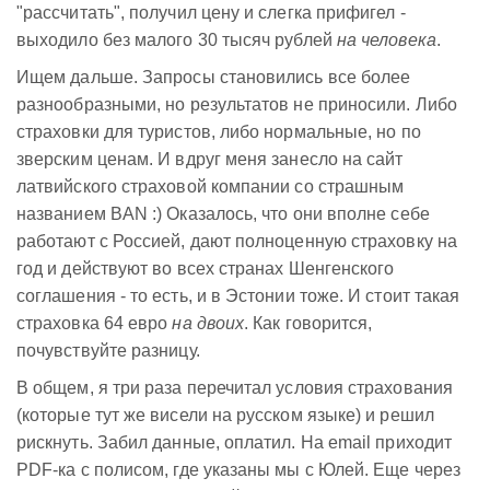
"рассчитать", получил цену и слегка прифигел -
выходило без малого 30 тысяч рублей
на человека
.
Ищем дальше. Запросы становились все более
разнообразными, но результатов не приносили. Либо
страховки для туристов, либо нормальные, но по
зверским ценам. И вдруг меня занесло на сайт
латвийского страховой компании со страшным
названием BAN :) Оказалось, что они вполне себе
работают с Россией, дают полноценную страховку на
год и действуют во всех странах Шенгенского
соглашения - то есть, и в Эстонии тоже. И стоит такая
страховка 64 евро
на двоих
. Как говорится,
почувствуйте разницу.
В общем, я три раза перечитал условия страхования
(которые тут же висели на русском языке) и решил
рискнуть. Забил данные, оплатил. На email приходит
PDF-ка с полисом, где указаны мы с Юлей. Еще через