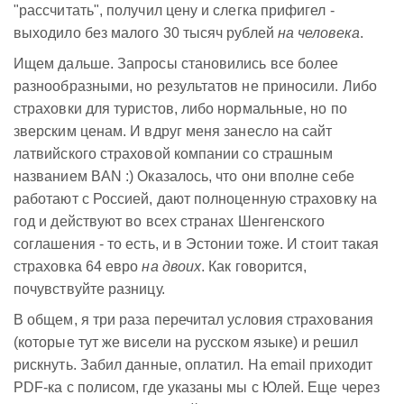
"рассчитать", получил цену и слегка прифигел -
выходило без малого 30 тысяч рублей
на человека
.
Ищем дальше. Запросы становились все более
разнообразными, но результатов не приносили. Либо
страховки для туристов, либо нормальные, но по
зверским ценам. И вдруг меня занесло на сайт
латвийского страховой компании со страшным
названием BAN :) Оказалось, что они вполне себе
работают с Россией, дают полноценную страховку на
год и действуют во всех странах Шенгенского
соглашения - то есть, и в Эстонии тоже. И стоит такая
страховка 64 евро
на двоих
. Как говорится,
почувствуйте разницу.
В общем, я три раза перечитал условия страхования
(которые тут же висели на русском языке) и решил
рискнуть. Забил данные, оплатил. На email приходит
PDF-ка с полисом, где указаны мы с Юлей. Еще через