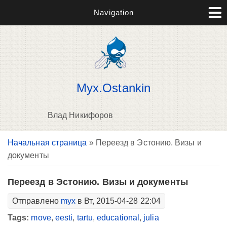
Navigation
Myx.Ostankin
Влад Никифоров
Вы здесь
Начальная страница
» Переезд в Эстонию. Визы и
В
документы
д
п
Переезд в Эстонию. Визы и документы
Отправлено
myx
в Вт, 2015-04-28 22:04
Tags:
move
,
eesti
,
tartu
,
educational
,
julia