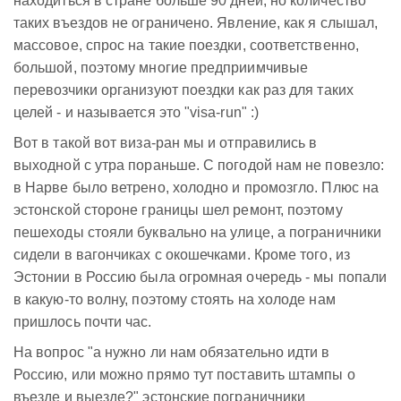
находиться в стране больше 90 дней, но количество
таких въездов не ограничено. Явление, как я слышал,
массовое, спрос на такие поездки, соответственно,
большой, поэтому многие предприимчивые
перевозчики организуют поездки как раз для таких
целей - и называется это "visa-run" :)
Вот в такой вот виза-ран мы и отправились в
выходной с утра пораньше. С погодой нам не повезло:
в Нарве было ветрено, холодно и промозгло. Плюс на
эстонской стороне границы шел ремонт, поэтому
пешеходы стояли буквально на улице, а пограничники
сидели в вагончиках с окошечками. Кроме того, из
Эстонии в Россию была огромная очередь - мы попали
в какую-то волну, поэтому стоять на холоде нам
пришлось почти час.
На вопрос "а нужно ли нам обязательно идти в
Россию, или можно прямо тут поставить штампы о
въезде и выезде?" эстонские пограничники