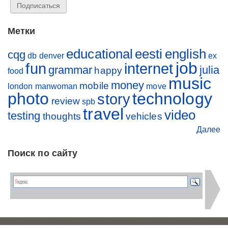
Метки
educational
eesti
english
cqg
db
denver
ex
job
fun
internet
grammar
julia
happy
food
music
money
mobile
london
manwoman
move
photo
technology
story
review
spb
travel
video
testing
thoughts
vehicles
Далее
Поиск по сайту