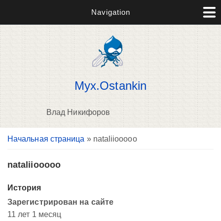
Navigation
Myx.Ostankin
Влад Никифоров
Вы здесь
Начальная страница
» nataliiooooo
В
д
п
nataliiooooo
История
Зарегистрирован на сайте
11 лет 1 месяц