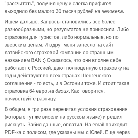
"рассчитать", получил цену и слегка прифигел -
выходило без малого 30 тысяч рублей
на человека
.
Ищем дальше. Запросы становились все более
разнообразными, но результатов не приносили. Либо
страховки для туристов, либо нормальные, но по
зверским ценам. И вдруг меня занесло на сайт
латвийского страховой компании со страшным
названием BAN :) Оказалось, что они вполне себе
работают с Россией, дают полноценную страховку на
год и действуют во всех странах Шенгенского
соглашения - то есть, и в Эстонии тоже. И стоит такая
страховка 64 евро
на двоих
. Как говорится,
почувствуйте разницу.
В общем, я три раза перечитал условия страхования
(которые тут же висели на русском языке) и решил
рискнуть. Забил данные, оплатил. На email приходит
PDF-ка с полисом, где указаны мы с Юлей. Еще через