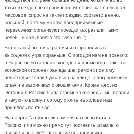
находиться в стране больше 90 дней, но количество
таких въездов не ограничено. Явление, как я слышал,
массовое, спрос на такие поездки, соответственно,
большой, поэтому многие предприимчивые
перевозчики организуют поездки как раз для таких
целей - и называется это "visa-run" :)
Вот в такой вот виза-ран мы и отправились в
выходной с утра пораньше. С погодой нам не повезло:
в Нарве было ветрено, холодно и промозгло. Плюс на
эстонской стороне границы шел ремонт, поэтому
пешеходы стояли буквально на улице, а пограничники
сидели в вагончиках с окошечками. Кроме того, из
Эстонии в Россию была огромная очередь - мы попали
в какую-то волну, поэтому стоять на холоде нам
пришлось почти час.
На вопрос "а нужно ли нам обязательно идти в
Россию, или можно прямо тут поставить штампы о
въезде и выезде?" эстонские пограничники