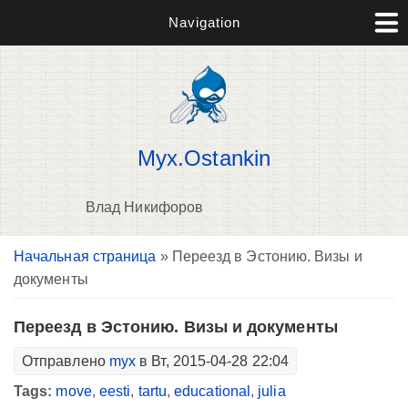
Navigation
Myx.Ostankin
Влад Никифоров
Вы здесь
Начальная страница
» Переезд в Эстонию. Визы и
В
документы
д
п
Переезд в Эстонию. Визы и документы
Отправлено
myx
в Вт, 2015-04-28 22:04
Tags:
move
,
eesti
,
tartu
,
educational
,
julia