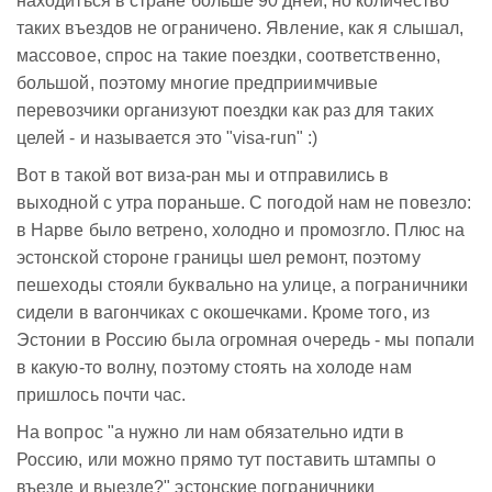
находиться в стране больше 90 дней, но количество
таких въездов не ограничено. Явление, как я слышал,
массовое, спрос на такие поездки, соответственно,
большой, поэтому многие предприимчивые
перевозчики организуют поездки как раз для таких
целей - и называется это "visa-run" :)
Вот в такой вот виза-ран мы и отправились в
выходной с утра пораньше. С погодой нам не повезло:
в Нарве было ветрено, холодно и промозгло. Плюс на
эстонской стороне границы шел ремонт, поэтому
пешеходы стояли буквально на улице, а пограничники
сидели в вагончиках с окошечками. Кроме того, из
Эстонии в Россию была огромная очередь - мы попали
в какую-то волну, поэтому стоять на холоде нам
пришлось почти час.
На вопрос "а нужно ли нам обязательно идти в
Россию, или можно прямо тут поставить штампы о
въезде и выезде?" эстонские пограничники