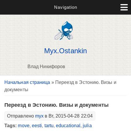
Navigation
Myx.Ostankin
Влад Никифоров
Вы здесь
Начальная страница
» Переезд в Эстонию. Визы и
В
документы
д
п
Переезд в Эстонию. Визы и документы
Отправлено
myx
в Вт, 2015-04-28 22:04
Tags:
move
,
eesti
,
tartu
,
educational
,
julia