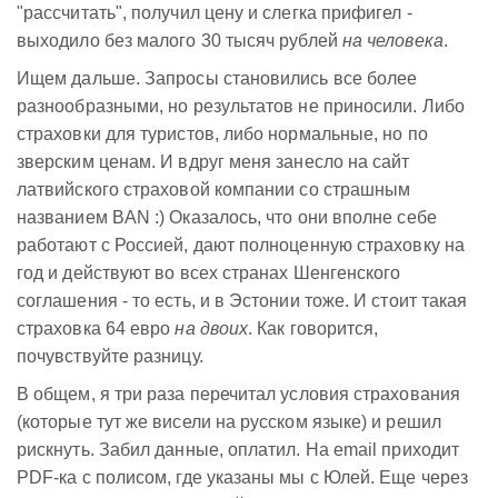
"рассчитать", получил цену и слегка прифигел -
выходило без малого 30 тысяч рублей
на человека
.
Ищем дальше. Запросы становились все более
разнообразными, но результатов не приносили. Либо
страховки для туристов, либо нормальные, но по
зверским ценам. И вдруг меня занесло на сайт
латвийского страховой компании со страшным
названием BAN :) Оказалось, что они вполне себе
работают с Россией, дают полноценную страховку на
год и действуют во всех странах Шенгенского
соглашения - то есть, и в Эстонии тоже. И стоит такая
страховка 64 евро
на двоих
. Как говорится,
почувствуйте разницу.
В общем, я три раза перечитал условия страхования
(которые тут же висели на русском языке) и решил
рискнуть. Забил данные, оплатил. На email приходит
PDF-ка с полисом, где указаны мы с Юлей. Еще через