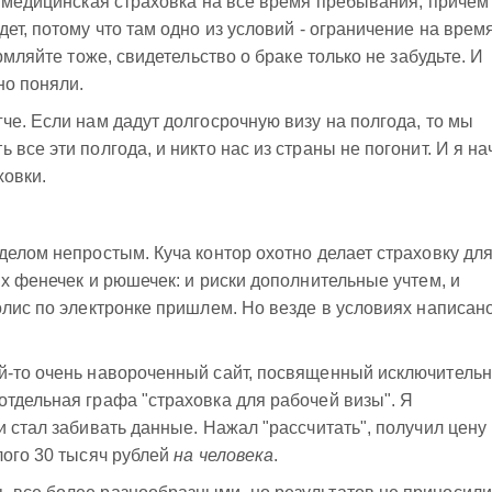
а медицинская страховка на все время пребывания, причем
ет, потому что там одно из условий - ограничение на врем
рмляйте тоже, свидетельство о браке только не забудьте. И
но поняли.
че. Если нам дадут долгосрочную визу на полгода, то мы
все эти полгода, и никто нас из страны не погонит. И я на
ховки.
делом непростым. Куча контор охотно делает страховку дл
ых фенечек и рюшечек: и риски дополнительные учтем, и
олис по электронке пришлем. Но везде в условиях написано
й-то очень навороченный сайт, посвященный исключитель
тдельная графа "страховка для рабочей визы". Я
 стал забивать данные. Нажал "рассчитать", получил цену
лого 30 тысяч рублей
на человека
.