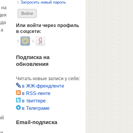
Запросить новый пароль
 на
дея
ида
Или войти через профиль
 а
в соцсети:
Login with Mail.ru
Login with Яндекс
Подписка на
обновления
Читать новые записи у себя:
в ЖЖ-френдленте
в RSS-ленте
в твиттере
в Телеграме
ой
Email-подписка
 и