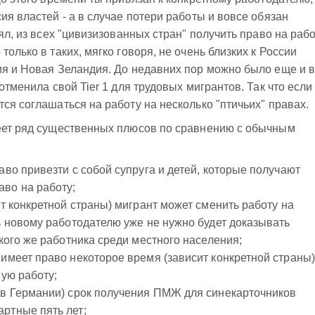
ия властей - а в случае потери работы и вовсе обязан
нял, из всех "цивизизованных стран" получить право на раб
только в таких, мягко говоря, не очень близких к России
ия и Новая Зеландия. До недавних пор можно было еще и 
отменила свой Tier 1 для трудовых мигрантов. Так что если
ся соглашаться на работу на несколько "птичьих" правах.
меет ряд существенных плюсов по сравнению с обычным
аво привезти с собой супруга и детей, которые получают
во на работу;
от конкретной страны) мигрант может сменить работу на
ть новому работодателю уже не нужно будет доказывать
акого же работника среди местного населения;
 имеет право некоторое время (зависит конкретной страны)
вую работу;
 в Германии) срок получения ПМЖ для синекарточников
ртные пять лет;