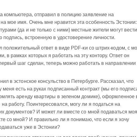
за компьютера, отправил в полицию заявление на
на мое имя. Очень мне нравится эта особенность Эстонии:
турами (да и не только с ними) местные жители могут вест
ю подпись, встроенную в удостоверение личности.
ил положительный ответ в виде PDF-ки со штрих-кодом, с м
, в рамках которых я работать на эту контору. Ответ он
 первый шаг сделан, теперь можно работать в направлении
нил в эстонское консульство в Петербурге. Рассказал, что
у меня есть на руках подписанный контракт (мы его подпис
ормлять аренду квартиры в зеленом домике), оформленное 
на работу. Поинтересовался, могу ли я податься на
их документов? И может ли вместе со мной подаваться мо
те со мной? И правильно ли я понимаю, что если я хочу
подаваться уже в Эстонии?