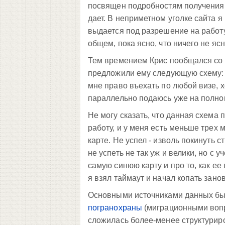
посвящен подробностям получения ш
дает. В неприметном уголке сайта 
выдается под разрешение на работу, 
общем, пока ясно, что ничего не ясн
Тем времением Крис пообщался со 
предложили ему следующую схему: о
мне право въехать по любой визе, х
параллельно подаюсь уже на полноц
Не могу сказать, что данная схема 
работу, и у меня есть меньше трех
карте. Не успел - изволь покинуть 
не успеть не так уж и велики, но с 
самую синюю карту и про то, как ее
я взял таймаут и начал копать занов
Основными источниками данных б
погранохраны
(миграционными вопр
сложилась более-менее структурир