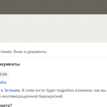
стонию. Визы и документы
документы
2:04
julia
 в Эстонию
. В этом посте будет подробно изложено, как мы
й околомиграционной бюрократией.
 карта?