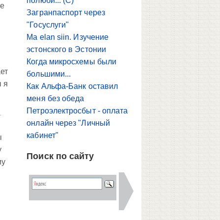
полюби... (С)
не
Загранпаспорт через
"Госуслуги"
Ma elan siin. Изучение
эстонского в Эстонии
Когда микросхемы были
ает
большими...
ы я
Как Альфа-Банк оставил
меня без обеда
Петроэлектросбыт - оплата
а
онлайн через "Личный
кабинет"
ы
у
Поиск по сайту
му
и