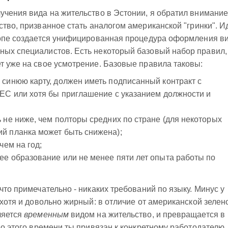
учения вида на жительство в Эстонии, я обратил внимание
ство, призванное стать аналогом американской "гринки". И
вропе создается унифицированная процедура оформления в
ных специалистов. Есть некоторый базовый набор правил,
т уже на свое усмотрение. Базовые правила таковы:
синюю карту, должен иметь подписанный контракт с
 ЕС или хотя бы приглашение с указанием должности и
 не ниже, чем полторы средних по стране (для некоторых
й планка может быть снижена);
чем на год;
ее образование или не менее пяти лет опыта работы по
что примечательно - никаких требований по языку. Минус у
 хотя и довольно жирный: в отличие от американской зелен
ляется
временным
видом на жительство, и превращается в
До этого времени ты привязан к конкретному работодателю,