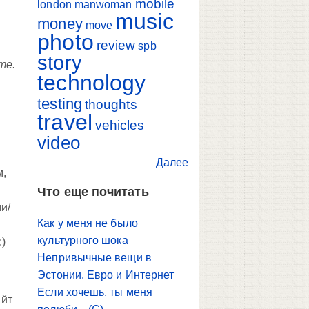
mobile
london
manwoman
music
money
move
photo
review
spb
story
те.
technology
testing
thoughts
travel
vehicles
video
Далее
м,
Что еще почитать
и/
Как у меня не было
культурного шока
:)
Непривычные вещи в
Эстонии. Евро и Интернет
Если хочешь, ты меня
айт