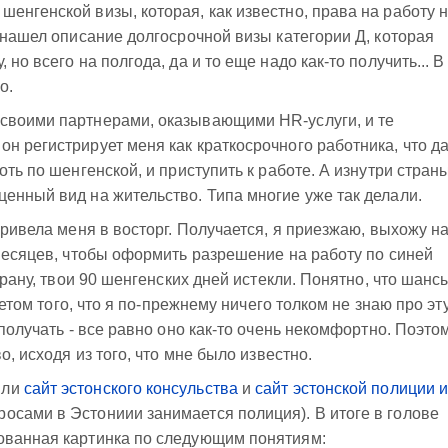
енгенской визы, которая, как известно, права на работу 
я нашел описание долгосрочной визы категории Д, которая
но всего на полгода, да и то еще надо как-то получить... В
о.
своими партнерами, оказывающими HR-услуги, и те
н регистрирует меня как краткосрочного работника, что д
оть по шенгенской, и приступить к работе. А изнутри стран
енный вид на жительство. Типа многие уже так делали.
привела меня в восторг. Получается, я приезжаю, выхожу н
 месяцев, чтобы оформить разрешение на работу по синей
страну, твои 90 шенгенских дней истекли. Понятно, что шанс
учетом того, что я по-прежнему ничего толком не знаю про эт
 получать - все равно оно как-то очень некомфортно. Поэто
о, исходя из того, что мне было известно.
ыли
сайт эстонского консульства
и
сайт эстонской полиции 
осами в Эстониии занимается полиция). В итоге в голове
ованная картинка по следующим понятиям: