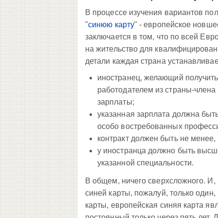
В процессе изучения вариантов пол
"
синюю карту
" - европейское новше
заключается в том, что по всей Е
на жительство для квалифицирован
детали каждая страна устанавливае
иностранец, желающий получить 
работодателем из страны-члена
зарплаты;
указанная зарплата должна быть
особо востребованных професси
контракт должен быть не менее, 
у иностранца должно быть высш
указанной специальности.
В общем, ничего сверхсложного. И, 
синей карты, пожалуй, только один,
карты, европейская синяя карта яв
постоянный только через пять лет. 