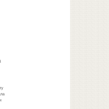
.
д
ту
ала
и