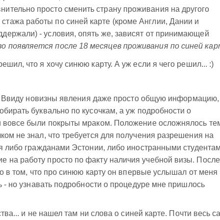
нительно просто сменить страну проживания на другого
стажа работы по синей карте (кроме Англии, Дании и
ддержали) - условия, опять же, зависят от принимающей
о появляется после 18 месяцев проживания по синей кар
ил, что я хочу синюю карту. А уж если я чего решил... :)
то. Ввиду новизны явления даже просто общую информацию,
обирать буквально по кусочкам, а уж подробности о
и вовсе были покрыты мраком. Положение осложнялось те
ком не знал, что требуется для получения разрешения на
ся либо гражданами Эстонии, либо иностранными студентам
 на работу просто по факту наличия учебной визы. После
го в том, что про синюю карту он впервые услышал от меня 
ь - но узнавать подробности о процедуре мне пришлось
тва... и не нашел там ни слова о синей карте. Почти весь с