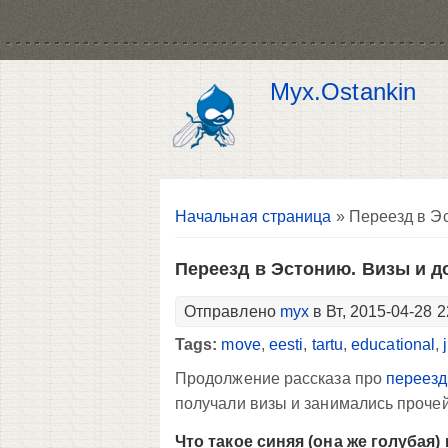
Myx.Ostankin
Вы здесь
Начальная страница
» Переезд в Э
Переезд в Эстонию. Визы и 
Отправлено
myx
в Вт, 2015-04-28 2
Tags:
move
,
eesti
,
tartu
,
educational
,
Продолжение рассказа про
переезд
получали визы и занимались проче
Что такое синяя (она же голубая)