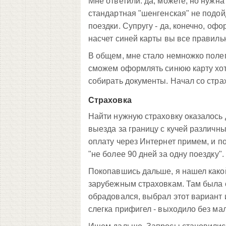
Мне ответили: да, можете, но нужн
стандартная "шенгенская" не подойд
поездки. Супругу - да, конечно, офо
насчет синей карты вы все правиль
В общем, мне стало немножко полег
сможем оформлять синюю карту хоть 
собирать документы. Начал со стра
Страховка
Найти нужную страховку оказалось 
выезда за границу с кучей различн
оплату через Интернет примем, и п
"не более 90 дней за одну поездку".
Покопавшись дальше, я нашел како
зарубежным страховкам. Там была о
обрадовался, выбрал этот вариант и
слегка прифигел - выходило без ма