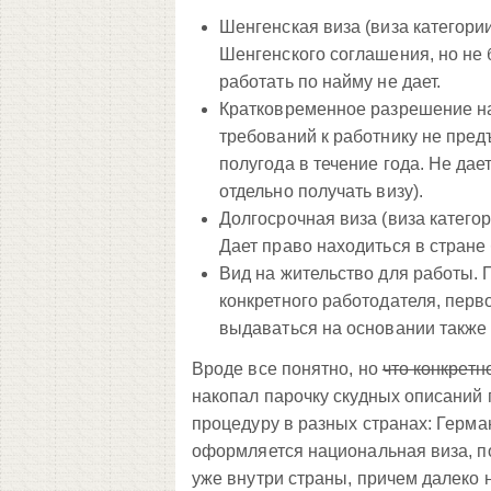
Шенгенская виза (виза категории
Шенгенского соглашения, но не 
работать по найму не дает.
Кратковременное разрешение на 
требований к работнику не предъ
полугода в течение года. Не дае
отдельно получать визу).
Долгосрочная виза (виза катего
Дает право находиться в стране
Вид на жительство для работы. 
конкретного работодателя, перв
выдаваться на основании также 
Вроде все понятно, но
что конкретн
накопал парочку скудных описаний 
процедуру в разных странах: Герма
оформляется национальная виза, по
уже внутри страны, причем далеко не