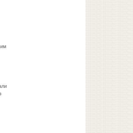
и
оим
али
в
я