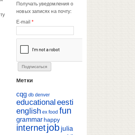
Получать уведомления о
новых записях на почту:
оту
E-mail
*
в
Метки
cqg
db
denver
educational
eesti
fun
english
ex
food
grammar
happy
job
internet
julia