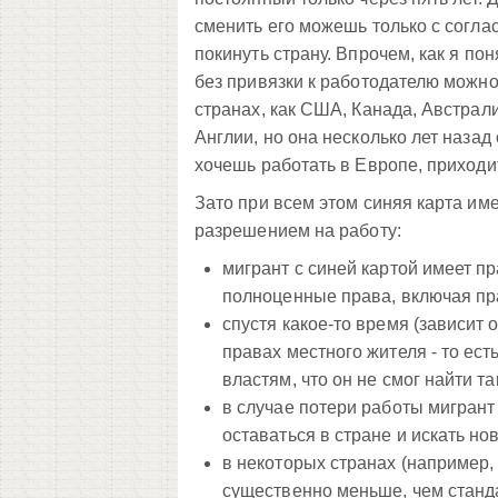
сменить его можешь только с соглас
покинуть страну. Впрочем, как я по
без привязки к работодателю можно 
странах, как США, Канада, Австрал
Англии, но она несколько лет назад 
хочешь работать в Европе, приходит
Зато при всем этом синяя карта и
разрешением на работу:
мигрант с синей картой имеет пр
полноценные права, включая пра
спустя какое-то время (зависит 
правах местного жителя - то ес
властям, что он не смог найти т
в случае потери работы мигрант
оставаться в стране и искать но
в некоторых странах (например,
существенно меньше, чем станда