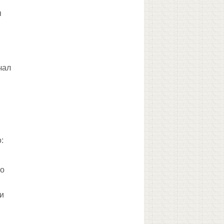
я
чал
я
:
но
 и