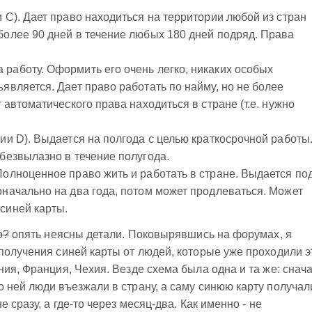
 C). Дает право находиться на территории любой из стран
более 90 дней в течение любых 180 дней подряд. Права
работу. Оформить его очень легко, никаких особых
является. Дает право работать по найму, но не более
т автоматического права находиться в стране (т.е. нужно
рии D). Выдается на полгода с целью краткосрочной работы
 безвылазно в течение полугода.
Полноценное право жить и работать в стране. Выдается по
оначально на два года, потом может продлеваться. Может
синей карты.
о?
опять неясны детали. Поковырявшись на форумах, я
получения синей карты от людей, которые уже проходили э
ния, Франция, Чехия. Везде схема была одна и та же: снач
 ней люди въезжали в страну, а саму синюю карту получал
 сразу, а где-то через месяц-два. Как именно - не