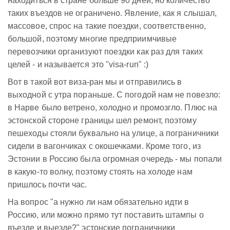
находиться в стране больше 90 дней, но количество
таких въездов не ограничено. Явление, как я слышал,
массовое, спрос на такие поездки, соответственно,
большой, поэтому многие предприимчивые
перевозчики организуют поездки как раз для таких
целей - и называется это "visa-run" :)
Вот в такой вот виза-ран мы и отправились в
выходной с утра пораньше. С погодой нам не повезло:
в Нарве было ветрено, холодно и промозгло. Плюс на
эстонской стороне границы шел ремонт, поэтому
пешеходы стояли буквально на улице, а пограничники
сидели в вагончиках с окошечками. Кроме того, из
Эстонии в Россию была огромная очередь - мы попали
в какую-то волну, поэтому стоять на холоде нам
пришлось почти час.
На вопрос "а нужно ли нам обязательно идти в
Россию, или можно прямо тут поставить штампы о
въезде и выезде?" эстонские пограничники