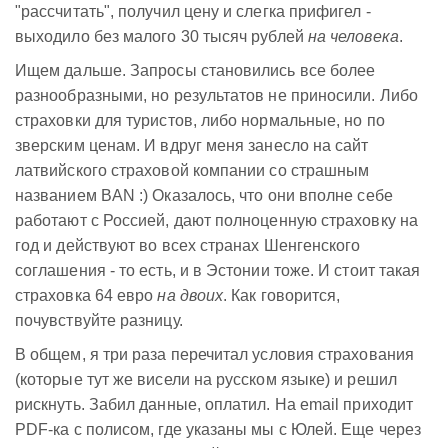
"рассчитать", получил цену и слегка прифигел -
выходило без малого 30 тысяч рублей
на человека
.
Ищем дальше. Запросы становились все более
разнообразными, но результатов не приносили. Либо
страховки для туристов, либо нормальные, но по
зверским ценам. И вдруг меня занесло на сайт
латвийского страховой компании со страшным
названием BAN :) Оказалось, что они вполне себе
работают с Россией, дают полноценную страховку на
год и действуют во всех странах Шенгенского
соглашения - то есть, и в Эстонии тоже. И стоит такая
страховка 64 евро
на двоих
. Как говорится,
почувствуйте разницу.
В общем, я три раза перечитал условия страхования
(которые тут же висели на русском языке) и решил
рискнуть. Забил данные, оплатил. На email приходит
PDF-ка с полисом, где указаны мы с Юлей. Еще через