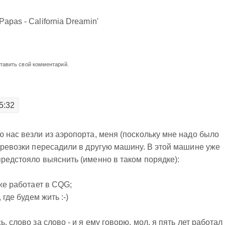
pas - California Dreamin'
ставить свой комментарий.
5:32
ю нас везли из аэропорта, меня (поскольку мне надо было
перевозки пересадили в другую машину. В этой машине уже
предстояло выяснить (именно в таком порядке):
оже работает в CQG;
 где будем жить :-)
, слово за слово - и я ему говорю, мол, я пять лет работал