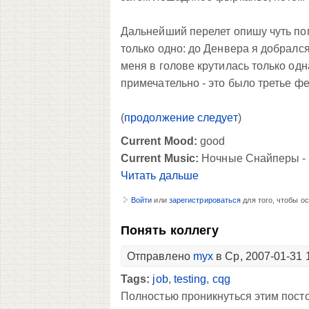
Дальнейший перелет опишу чуть поп
только одно: до Денвера я добрался
меня в голове крутилась только одн
примечательно - это было третье фе
(
продолжение следует
)
Current Mood:
good
Current Music:
Ночные Снайперы -
Читать дальше
Войти
или
зарегистрироваться
для того, чтобы о
Понять коллегу
Отправлено
myx
в Ср, 2007-01-31 
Tags:
job
,
testing
,
cqg
Полностью проникнуться этим посто