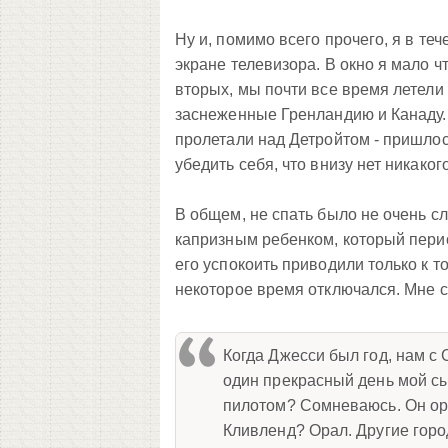
Ну и, помимо всего прочего, я в те
экране телевизора. В окно я мало чт
вторых, мы почти все время летели
заснеженные Гренландию и Канаду. 
пролетали над Детройтом - пришло
убедить себя, что внизу нет никаког
В общем, не спать было не очень с
капризным ребенком, который перио
его успокоить приводили только к т
некоторое время отключался. Мне 
Когда Джесси был год, нам с 
один прекрасный день мой сы
пилотом? Сомневаюсь. Он ора
Кливленд? Орал. Другие горо