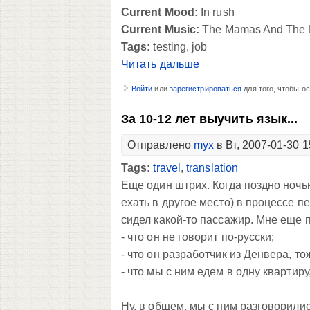
Current Mood:
In rush
Current Music:
The Mamas And The Pa
Tags:
testing, job
Читать дальше
Войти
или
зарегистрироваться
для того, чтобы о
За 10-12 лет выучить язык...
Отправлено
myx
в Вт, 2007-01-30 1
Tags:
travel
,
translation
Еще один штрих. Когда поздно ночь
ехать в другое место) в процессе 
сидел какой-то пассажир. Мне еще 
- что он не говорит по-русски;
- что он разработчик из Денвера, т
- что мы с ним едем в одну квартиру,
Ну, в общем, мы с ним разговорились