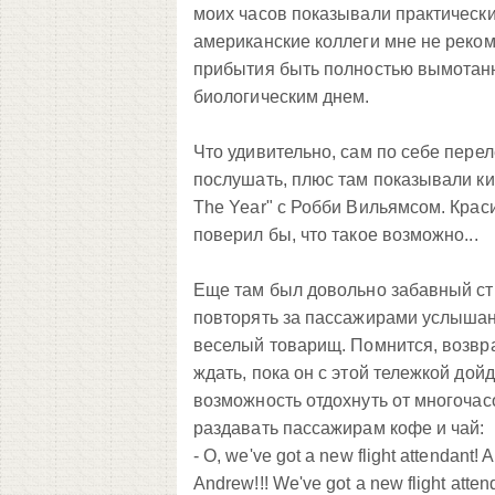
моих часов показывали практически 
американские коллеги мне не реком
прибытия быть полностью вымотанн
биологическим днем.
Что удивительно, сам по себе перел
послушать, плюс там показывали ки
The Year" с Робби Вильямсом. Краси
поверил бы, что такое возможно...
Еще там был довольно забавный стю
повторять за пассажирами услышанны
веселый товарищ. Помнится, возвращ
ждать, пока он с этой тележкой дой
возможность отдохнуть от многочас
раздавать пассажирам кофе и чай:
- O, we've got a new flight attendan
Andrew!!! We've got a new flight atten