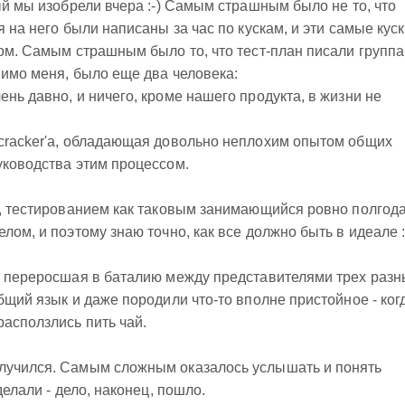
ый мы изобрели вчера :-) Самым страшным было не то, что
я на него были написаны за час по кускам, и эти самые кус
гом. Самым страшным было то, что тест-план писали групп
мимо меня, было еще два человека:
нь давно, и ничего, кроме нашего продукта, в жизни не
tcracker'а, обладающая довольно неплохим опытом общих
уководства этим процессом.
й, тестированием как таковым занимающийся ровно полгода
лом, и поэтому знаю точно, как все должно быть в идеале :
ь, переросшая в баталию между представителями трех разн
бщий язык и даже породили что-то вполне пристойное - ког
расползлись пить чай.
лучился. Самым сложным оказалось услышать и понять
делали - дело, наконец, пошло.