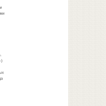
ки
ами
.
-)
ых
да