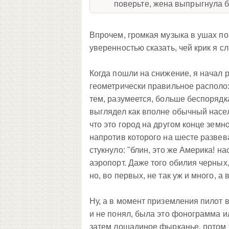
поверьте, жена выпрыгнула 
Впрочем, громкая музыка в ушах пом
уверенностью сказать, чей крик я с
Когда пошли на снижение, я начал р
геометрически правильное расположе
тем, разумеется, больше беспорядк
выглядел как вполне обычный насел
что это город на другом конце земн
напротив которого на шесте развев
стукнуло: "блин, это же Америка! н
аэропорт. Даже того обилия черных,
но, во первых, не так уж и много, а
Ну, а в момент приземления пилот 
и не понял, была это фонограмма и
затем лошадиное фырканье, потом тот