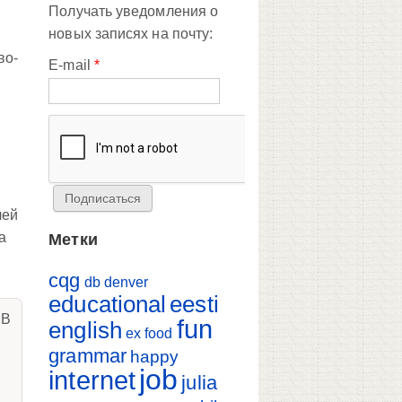
Получать уведомления о
новых записях на почту:
во-
E-mail
*
лей
а
Метки
cqg
db
denver
educational
eesti
 В
fun
english
ex
food
о
grammar
happy
job
internet
julia