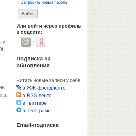
Запросить новый пароль
Или войти через профиль
в соцсети:
Login with Mail.ru
Login with Яндекс
ь и
Of
Подписка на
обновления
Читать новые записи у себя:
нь
в ЖЖ-френдленте
лось
в RSS-ленте
в твиттере
в Телеграме
Email-подписка