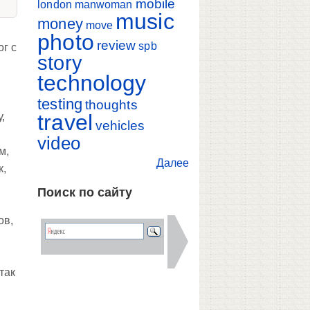
mobile
london
manwoman
music
money
move
photo
review
spb
ог с
story
technology
testing
thoughts
travel
,
vehicles
video
м,
Далее
к,
Поиск по сайту
й
ов,
так
,