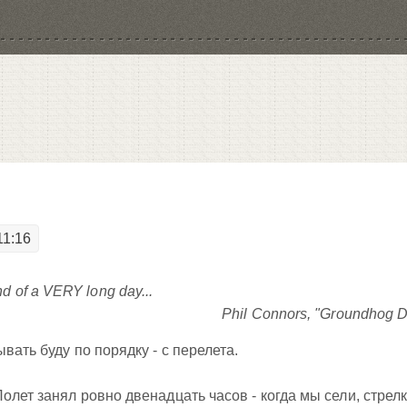
11:16
nd of a VERY long day...
Phil Connors, "Groundhog 
вать буду по порядку - с перелета.
Полет занял
ровно
двенадцать часов - когда мы сели, стрел