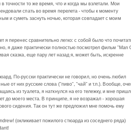
в точности то же время, что и когда мы взлетали. Мои
ендовали спать во время перелета - чтобы к моменту
ым и суметь заснуть ночью, которая совпадает с моим
ет я перенес сравнительно легко: с собой было что почитат
но, я даже практически полностью посмотрел фильм "Man 
вая сказка, еще пару лет назад я, может быть, искренне
ард. По-русски практически не говорил, но очень любил
е от них русские слова ("пиво", "чай" и т.п.). Вообще, оче
аясь из туалета, я наткнулся на его тележку, и мне приш
дет до моего места. В принципе, я не возражал - хорошая
ового сидения. Так он тут же предложил мне помочь ему
t! Andrew! (окликивает пожилого стюарда из соседнего ряда)
dant!