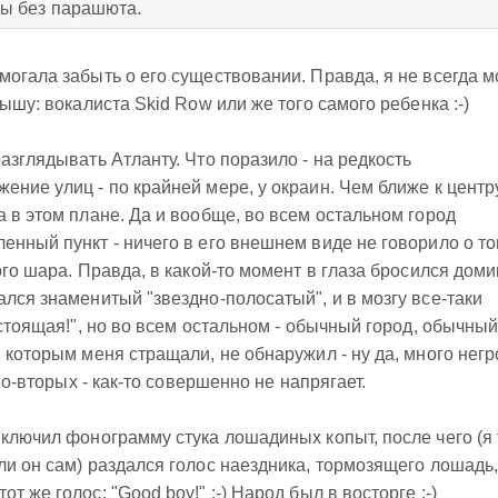
бы без парашюта.
огала забыть о его существовании. Правда, я не всегда м
лышу: вокалиста Skid Row или же того самого ребенка :-)
азглядывать Атланту. Что поразило - на редкость
ние улиц - по крайней мере, у окраин. Чем ближе к центру
а в этом плане. Да и вообще, во всем остальном город
енный пункт - ничего в его внешнем виде не говорило о то
ого шара. Правда, в какой-то момент в глаза бросился доми
ался знаменитый "звездно-полосатый", и в мозгу все-таки
астоящая!", но во всем остальном - обычный город, обычны
 которым меня стращали, не обнаружил - ну да, много негр
 во-вторых - как-то совершенно не напрягает.
включил фонограмму стука лошадиных копыт, после чего (я 
ли он сам) раздался голос наездника, тормозящего лошадь
 же голос: "Good boy!" :-) Народ был в восторге :-)