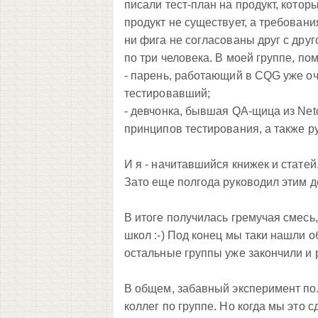
писали тест-план на продукт, котор
продукт не существует, а требовани
ни фига не согласованы друг с дру
по три человека. В моей группе, по
- парень, работающий в CQG уже оче
тестировавший;
- девчонка, бывшая QA-щица из Ne
принципов тестирования, а также р
И я - начитавшийся книжек и стате
Зато еще полгода руководил этим де
В итоге получилась гремучая смес
школ :-) Под конец мы таки нашли о
остальные группы уже закончили и 
В общем, забавный эксперимент по
коллег по группе. Но когда мы это с