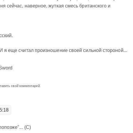
ня сейчас, наверное, жуткая смесь британского и
сский.
И я еще считал произношение своей сильной стороной...
 Sword
ставить свой комментарий.
5:18
опозже"... (С)