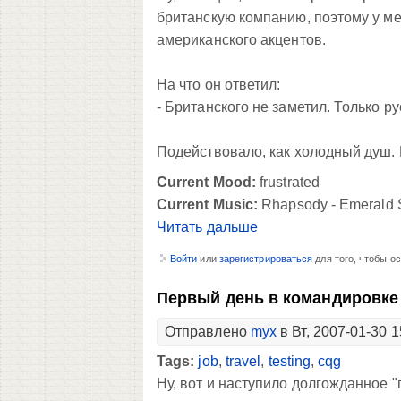
британскую компанию, поэтому у ме
американского акцентов.
На что он ответил:
- Британского не заметил. Только ру
Подействовало, как холодный душ. 
Current Mood:
frustrated
Current Music:
Rhapsody - Emerald
Читать дальше
Войти
или
зарегистрироваться
для того, чтобы о
Первый день в командировке
Отправлено
myx
в Вт, 2007-01-30 1
Tags:
job
,
travel
,
testing
,
cqg
Ну, вот и наступило долгожданное "п