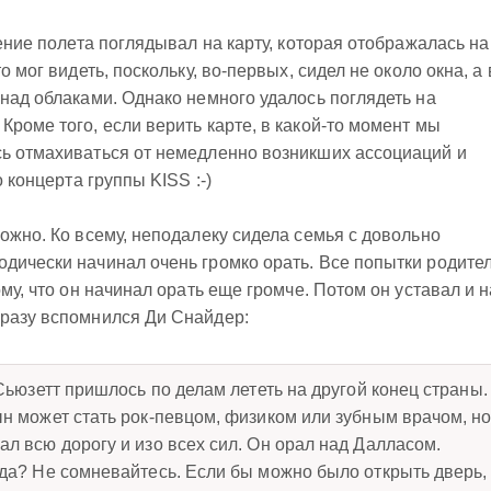
чение полета поглядывал на карту, которая отображалась на
о мог видеть, поскольку, во-первых, сидел не около окна, а 
 над облаками. Однако немного удалось поглядеть на
Кроме того, если верить карте, в какой-то момент мы
сь отмахиваться от немедленно возникших ассоциаций и
о концерта группы KISS :-)
ложно. Ко всему, неподалеку сидела семья с довольно
дически начинал очень громко орать. Все попытки родите
ому, что он начинал орать еще громче. Потом он уставал и н
сразу вспомнился Ди Снайдер:
Сьюзетт пришлось по делам лететь на другой конец страны.
н может стать рок-певцом, физиком или зубным врачом, н
л всю дорогу и изо всех сил. Он орал над Далласом.
да? Не сомневайтесь. Если бы можно было открыть дверь,