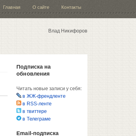
Главная
О сайте
Контакты
Влад Никифоров
Подписка на
обновления
Читать новые записи у себя:
в ЖЖ-френдленте
в RSS-ленте
в твиттере
в Телеграме
Email-подписка