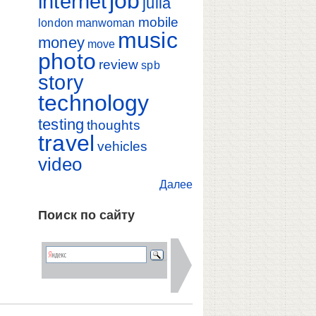
job
internet
julia
mobile
london
manwoman
music
money
move
photo
review
spb
story
technology
testing
thoughts
travel
vehicles
video
Далее
Поиск по сайту