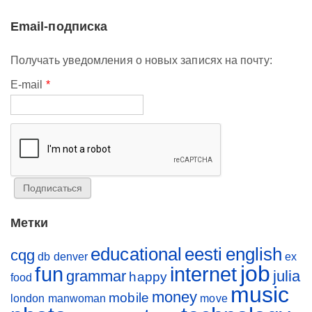
Email-подписка
Получать уведомления о новых записях на почту:
E-mail
*
Метки
educational
eesti
english
cqg
db
denver
ex
job
fun
internet
grammar
julia
happy
food
music
money
mobile
london
manwoman
move