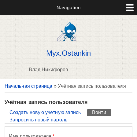
Navigation
Myx.Ostankin
Влад Никифоров
Вы здесь
Начальная страница
» Учётная запись пользователя
П
н
о
Учётная запись пользователя
Главные вкладки
Создать новую учётную запись
Войти
(активная вк
Запросить новый пароль
Имя пользователя
*