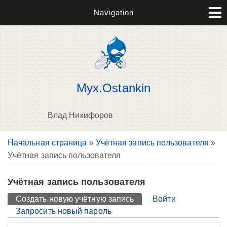
Navigation
Myx.Ostankin
Влад Никифоров
Вы здесь
Начальная страница
»
Учётная запись пользователя
»
П
Учётная запись пользователя
н
о
Учётная запись пользователя
Главные вкладки
Создать новую учётную запись
(активная вкладка)
Войти
Запросить новый пароль