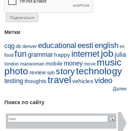
Метки
educational
eesti
english
cqg
db
denver
ex
job
fun
internet
grammar
julia
happy
food
music
money
mobile
london
manwoman
move
photo
technology
story
review
spb
travel
video
testing
thoughts
vehicles
Далее
Поиск по сайту