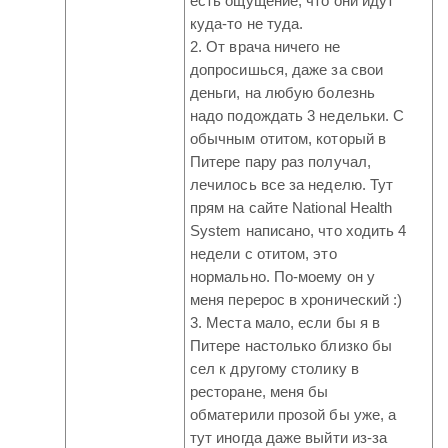
есть ощущение, что они идут
куда-то не туда.
2. От врача ничего не
допросишься, даже за свои
деньги, на любую болезнь
надо подождать 3 недельки. С
обычным отитом, который в
Питере пару раз получал,
лечилось все за неделю. Тут
прям на сайте National Health
System написано, что ходить 4
недели с отитом, это
нормально. По-моему он у
меня перерос в хронический :)
3. Места мало, если бы я в
Питере настолько близко бы
сел к другому столику в
ресторане, меня бы
обматерили прозой бы уже, а
тут иногда даже выйти из-за