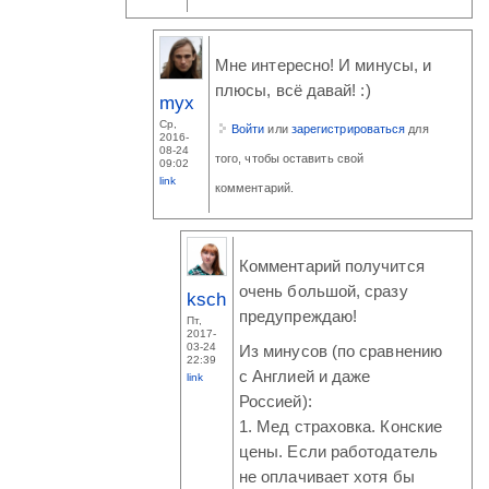
Мне интересно! И минусы, и
плюсы, всё давай! :)
myx
Ср,
Войти
или
зарегистрироваться
для
2016-
08-24
того, чтобы оставить свой
09:02
link
комментарий.
Комментарий получится
очень большой, сразу
ksch
предупреждаю!
Пт,
2017-
03-24
Из минусов (по сравнению
22:39
с Англией и даже
link
Россией):
1. Мед страховка. Конские
цены. Если работодатель
не оплачивает хотя бы