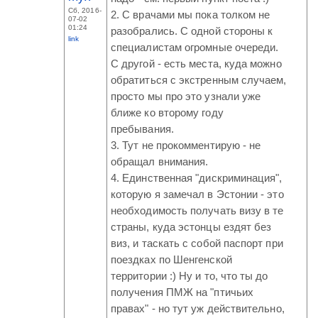
Сб, 2016-
2. С врачами мы пока толком не
07-02
01:24
разобрались. С одной стороны к
link
специалистам огромные очереди.
С другой - есть места, куда можно
обратиться с экстренным случаем,
просто мы про это узнали уже
ближе ко второму году
пребывания.
3. Тут не прокомментирую - не
обращал внимания.
4. Единственная "дискриминация",
которую я замечал в Эстонии - это
необходимость получать визу в те
страны, куда эстонцы ездят без
виз, и таскать с собой паспорт при
поездках по Шенгенской
территории :) Ну и то, что ты до
получения ПМЖ на "птичьих
правах" - но тут уж действительно,