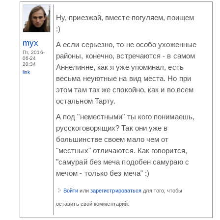
Ну, приезжай, вместе погуляем, поищем
:)
myx
А если серьезно, то не особо ухоженные
Пт, 2016-
районы, конечно, встречаются - в самом
06-24
20:34
Аннелинне, как я уже упоминал, есть
link
весьма неуютные на вид места. Но при
этом там так же спокойно, как и во всем
остальном Тарту.
А под "неместными" ты кого понимаешь,
русскоговорящих? Так они уже в
большинстве своем мало чем от
"местных" отличаются. Как говорится,
"самурай без меча подобен самураю с
мечом - только без меча" :)
Войти
или
зарегистрироваться
для того, чтобы
оставить свой комментарий.