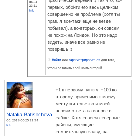
практически деревня :) Так что, во-
06-24
23:11
первых, обойти его весь целиком
link
совершенно не проблема (хотя ты
прав, я все-таки еще не везде
побывал), а во-вторых, он совсем
не похож на Лондон. Но это надо
видеть, иначе все равно не
поверишь :)
Войти
или
зарегистрироваться
для того,
чтобы оставить свой комментарий.
+1 к первому пункту, +100 ко
второму применимо к моему
месту жительства и моей
версии ответа на вопрос в
Natalia Batishcheva
сабже. Хотя совсем северные
Сб, 2016-06-25 22:54
районы, имеющие
link
сомнительную славу, на