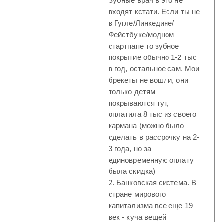
Зубные врач в это не
входят кстати. Если ты не
в Гугле/Линкедине/
Фейстбуке/модном
стартпапе то зубное
покрытие обычно 1-2 тыс
в год, остальное сам. Мои
брекеты не вошли, они
только детям
покрываются тут,
оплатила 8 тыс из своего
кармана (можно было
сделать в рассрочку на 2-
3 года, но за
единовременную оплату
была скидка)
2. Банковская система. В
стране мирового
капитализма все еще 19
век - куча вещей