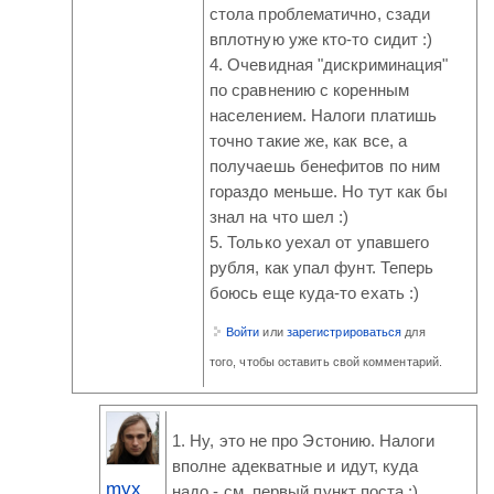
стола проблематично, сзади
вплотную уже кто-то сидит :)
4. Очевидная "дискриминация"
по сравнению с коренным
населением. Налоги платишь
точно такие же, как все, а
получаешь бенефитов по ним
гораздо меньше. Но тут как бы
знал на что шел :)
5. Только уехал от упавшего
рубля, как упал фунт. Теперь
боюсь еще куда-то ехать :)
Войти
или
зарегистрироваться
для
того, чтобы оставить свой комментарий.
1. Ну, это не про Эстонию. Налоги
вполне адекватные и идут, куда
myx
надо - см. первый пункт поста :)