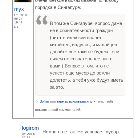
очень меткое высказывание по поводу
порядка в Сингапуре:
myx
Пт, 2016-
06-24
19:47
В том же Сингапуре, вопрос даже
link
не в сознательности граждан
(питать иллюзии насчет
китайцев, индусов, и малайцев
давайте все таки не будем - они
ничем не сознательнее нас с
вами.) Вопрос в том, что не
успеет еще мусор до земли
долететь, а тебя уже будут иметь
за это.
Войти
или
зарегистрироваться
для того, чтобы
оставить свой комментарий.
logirom
Немного не так. Не успевает мусор
Пт, 2016-
06-24