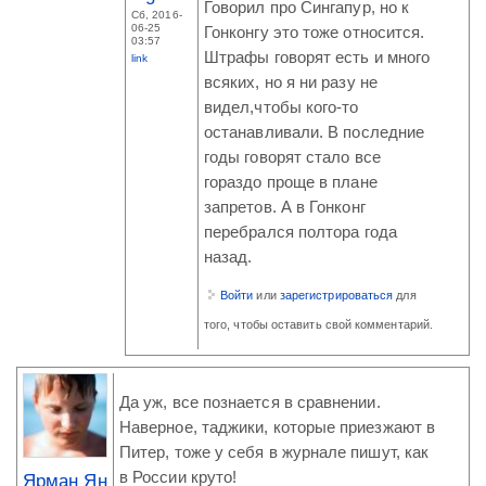
Говорил про Сингапур, но к
Сб, 2016-
06-25
Гонконгу это тоже относится.
03:57
Штрафы говорят есть и много
link
всяких, но я ни разу не
видел,чтобы кого-то
останавливали. В последние
годы говорят стало все
гораздо проще в плане
запретов. А в Гонконг
перебрался полтора года
назад.
Войти
или
зарегистрироваться
для
того, чтобы оставить свой комментарий.
Да уж, все познается в сравнении.
Наверное, таджики, которые приезжают в
Питер, тоже у себя в журнале пишут, как
в России круто!
Ярман Ян