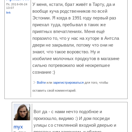
У меня, кстати, брат живёт в Тарту, да и
Пт, 2016-06-24
13:07
вообще куча родственников по всей
link
Эстонии. Я когда в 1991 году первый раз
приехал туда, пребывал в таких же
приятных впечатлениях. Меня ещё
поразило то, что у нас на хуторе в Антсла
двери не закрывали, потому что они не
знают, что такое воровство. Ну и
изобилие молочных продкутов в магазине
сильно потревожило моё неокрепшее
сознание :)
Войти
или
зарегистрироваться
для того, чтобы
оставить свой комментарий.
Вот да - с нами нечто подобное и
произошло, видимо :) И дом посреди
улицы со стеклянной входной дверью и
myx
простеньким замочком, и обилие