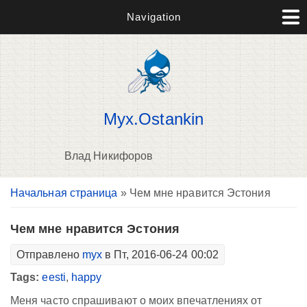
Navigation
Myx.Ostankin
Влад Никифоров
Вы здесь
Начальная страница
» Чем мне нравится Эстония
В
д
п
Чем мне нравится Эстония
Отправлено
myx
в Пт, 2016-06-24 00:02
Tags:
eesti
,
happy
Меня часто спрашивают о моих впечатлениях от