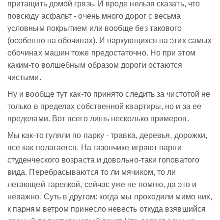
притащить домой грязь. И вроде нельзя сказать, что
повсюду асфальт - очень много дорог с весьма
условным покрытием или вообще без такового
(особенно на обочинах). И паркующихся на этих самых
обочинах машин тоже предостаточно. Но при этом
каким-то волшебным образом дороги остаются
чистыми.
Ну и вообще тут как-то принято следить за чистотой не
только в пределах собственной квартиры, но и за ее
пределами. Вот всего лишь несколько примеров.
Мы как-то гуляли по парку - травка, деревья, дорожки,
все как полагается. На газончике играют парни
студенческого возраста и довольно-таки гоповатого
вида. Перебрасываются то ли мячиком, то ли
летающей тарелкой, сейчас уже не помню, да это и
неважно. Суть в другом: когда мы проходили мимо них,
к парням ветром принесло невесть откуда взявшийся