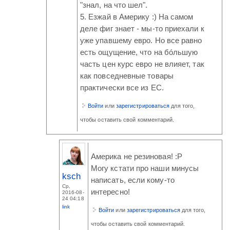
"знал, на что шел".
5. Езжай в Америку :) На самом
деле фиг знает - мы-то приехали к
уже упавшему евро. Но все равно
есть ощущение, что на бóльшую
часть цен курс евро не влияет, так
как повседневные товары
практически все из ЕС.
Войти
или
зарегистрироваться
для того,
чтобы оставить свой комментарий.
Америка не резиновая! :P
Могу кстати про наши минусы
ksch
написать, если кому-то
Ср,
интересно!
2016-08-
24 04:18
link
Войти
или
зарегистрироваться
для того,
чтобы оставить свой комментарий.