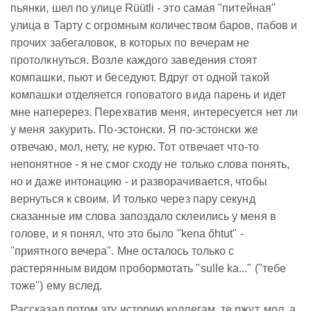
пьянки, шел по улице Rüütli - это самая "питейная"
улица в Тарту с огромным количеством баров, пабов и
прочих забегаловок, в которых по вечерам не
протолкнуться. Возле каждого заведения стоят
компашки, пьют и беседуют. Вдруг от одной такой
компашки отделяется гоповатого вида парень и идет
мне наперерез. Перехватив меня, интересуется нет ли
у меня закурить. По-эстонски. Я по-эстонски же
отвечаю, мол, нету, не курю. Тот отвечает что-то
непонятное - я не смог сходу не только слова понять,
но и даже интонацию - и разворачивается, чтобы
вернуться к своим. И только через пару секунд
сказанные им слова запоздало склеились у меня в
голове, и я понял, что это было "kena õhtut" -
"приятного вечера". Мне осталось только с
растерянным видом пробормотать "sulle ka..." ("тебе
тоже") ему вслед.
Рассказал потом эту историю коллегам, те ржут, мол, а