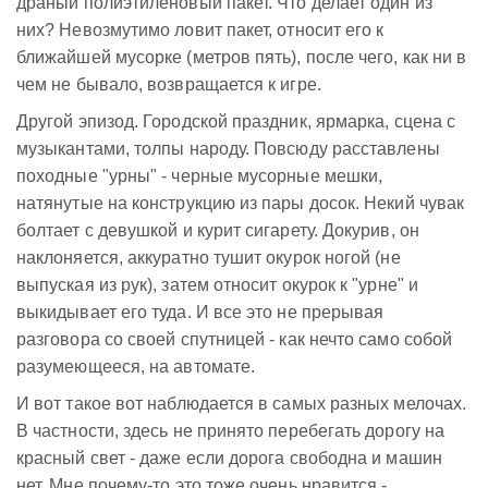
драный полиэтиленовый пакет. Что делает один из
них? Невозмутимо ловит пакет, относит его к
ближайшей мусорке (метров пять), после чего, как ни в
чем не бывало, возвращается к игре.
Другой эпизод. Городской праздник, ярмарка, сцена с
музыкантами, толпы народу. Повсюду расставлены
походные "урны" - черные мусорные мешки,
натянутые на конструкцию из пары досок. Некий чувак
болтает с девушкой и курит сигарету. Докурив, он
наклоняется, аккуратно тушит окурок ногой (не
выпуская из рук), затем относит окурок к "урне" и
выкидывает его туда. И все это не прерывая
разговора со своей спутницей - как нечто само собой
разумеющееся, на автомате.
И вот такое вот наблюдается в самых разных мелочах.
В частности, здесь не принято перебегать дорогу на
красный свет - даже если дорога свободна и машин
нет. Мне почему-то это тоже очень нравится -