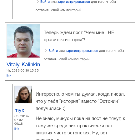
Войти
или
зарегистрироваться
для того, чтобы
оставить свой комментарий.
Теперь ждем пост "Чем мне _НЕ_
нравится история"!
Войти
или
зарегистрироваться
для того, чтобы
оставить свой комментарий.
Vitaly Kalinkin
Чт, 2016-06-30 15:25
link
Интересно, о чем ты думал, когда писал,
что у тебя "история" вместо "Эстонии"
получилась :)
myx
Сб, 2016-
Не знаю, минусы пока на пост не тянут, к
07-02
00:18
тому же среди них практически нет
link
никаких чисто эстонских. Ну, вот
навскидку: