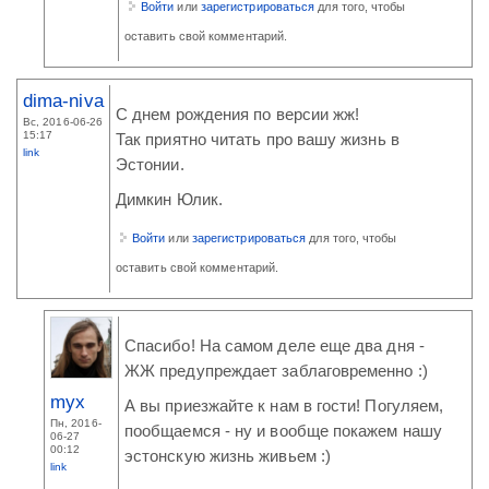
Войти
или
зарегистрироваться
для того, чтобы
оставить свой комментарий.
dima-niva
С днем рождения по версии жж!
Вс, 2016-06-26
15:17
Так приятно читать про вашу жизнь в
link
Эстонии.
Димкин Юлик.
Войти
или
зарегистрироваться
для того, чтобы
оставить свой комментарий.
Спасибо! На самом деле еще два дня -
ЖЖ предупреждает заблаговременно :)
myx
А вы приезжайте к нам в гости! Погуляем,
Пн, 2016-
пообщаемся - ну и вообще покажем нашу
06-27
00:12
эстонскую жизнь живьем :)
link