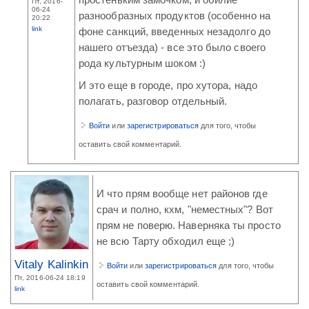
Пт, 2016-
06-24
разнообразных продуктов (особенно на
20:22
link
фоне санкций, введенных незадолго до
нашего отъезда) - все это было своего
рода культурным шоком :)
И это еще в городе, про хутора, надо
полагать, разговор отдельный.
Войти
или
зарегистрироваться
для того, чтобы
оставить свой комментарий.
И что прям вообще нет районов где
срач и полно, кхм, "неместных"? Вот
прям не поверю. Наверняка ты просто
не всю Тарту обходил еще ;)
Vitaly Kalinkin
Войти
или
зарегистрироваться
для того, чтобы
Пт, 2016-06-24 18:19
оставить свой комментарий.
link