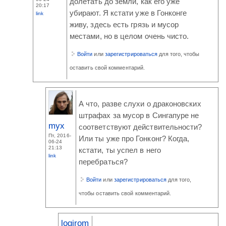
долетать до земли, как его уже
20:17
убирают. Я кстати уже в Гонконге
link
живу, здесь есть грязь и мусор
местами, но в целом очень чисто.
Войти
или
зарегистрироваться
для того, чтобы
оставить свой комментарий.
А что, разве слухи о драконовских
штрафах за мусор в Сингапуре не
myx
соответствуют действительности?
Пт, 2016-
Или ты уже про Гонконг? Когда,
06-24
21:13
кстати, ты успел в него
link
перебраться?
Войти
или
зарегистрироваться
для того,
чтобы оставить свой комментарий.
logirom