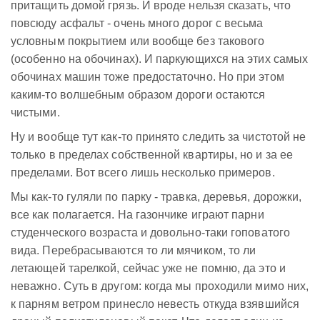
притащить домой грязь. И вроде нельзя сказать, что
повсюду асфальт - очень много дорог с весьма
условным покрытием или вообще без такового
(особенно на обочинах). И паркующихся на этих самых
обочинах машин тоже предостаточно. Но при этом
каким-то волшебным образом дороги остаются
чистыми.
Ну и вообще тут как-то принято следить за чистотой не
только в пределах собственной квартиры, но и за ее
пределами. Вот всего лишь несколько примеров.
Мы как-то гуляли по парку - травка, деревья, дорожки,
все как полагается. На газончике играют парни
студенческого возраста и довольно-таки гоповатого
вида. Перебрасываются то ли мячиком, то ли
летающей тарелкой, сейчас уже не помню, да это и
неважно. Суть в другом: когда мы проходили мимо них,
к парням ветром принесло невесть откуда взявшийся