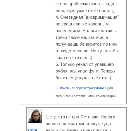
стола проблематично, сзади
вплотную уже кто-то сидит :)
4. Очевидная "дискриминация"
по сравнению с коренным
населением. Налоги платишь
точно такие же, как все, а
получаешь бенефитов по ним
гораздо меньше. Но тут как бы
знал на что шел :)
5. Только уехал от упавшего
рубля, как упал фунт. Теперь
боюсь еще куда-то ехать :)
Войти
или
зарегистрироваться
для
того, чтобы оставить свой комментарий.
1. Ну, это не про Эстонию. Налоги
вполне адекватные и идут, куда
myx
надо - см. первый пункт поста :)