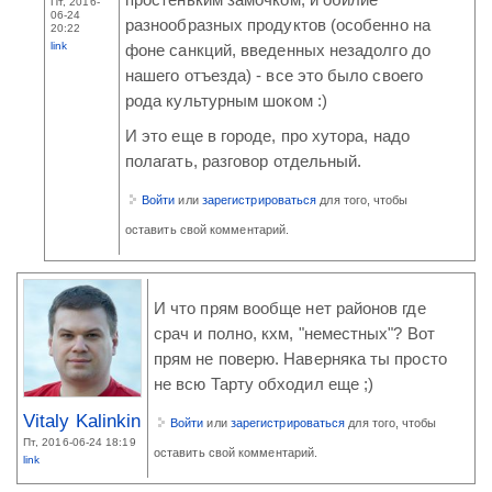
Пт, 2016-
06-24
разнообразных продуктов (особенно на
20:22
link
фоне санкций, введенных незадолго до
нашего отъезда) - все это было своего
рода культурным шоком :)
И это еще в городе, про хутора, надо
полагать, разговор отдельный.
Войти
или
зарегистрироваться
для того, чтобы
оставить свой комментарий.
И что прям вообще нет районов где
срач и полно, кхм, "неместных"? Вот
прям не поверю. Наверняка ты просто
не всю Тарту обходил еще ;)
Vitaly Kalinkin
Войти
или
зарегистрироваться
для того, чтобы
Пт, 2016-06-24 18:19
оставить свой комментарий.
link