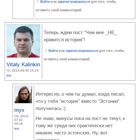
Войти
или
зарегистрироваться
для того, чтобы
оставить свой комментарий.
Теперь ждем пост "Чем мне _НЕ_
нравится история"!
Войти
или
зарегистрироваться
для того, чтобы
оставить свой комментарий.
Vitaly Kalinkin
Чт, 2016-06-30 15:25
link
Интересно, о чем ты думал, когда писал,
что у тебя "история" вместо "Эстонии"
получилась :)
myx
Сб, 2016-
Не знаю, минусы пока на пост не тянут, к
07-02
00:18
тому же среди них практически нет
link
никаких чисто эстонских. Ну, вот
навскидку: