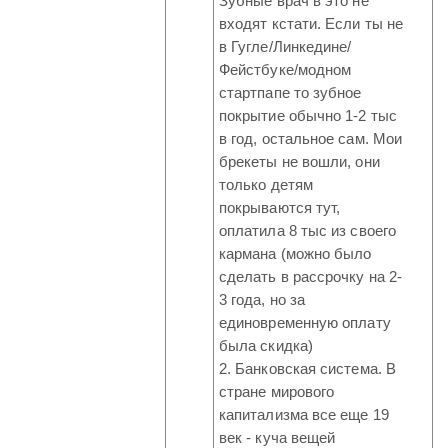
Зубные врач в это не
входят кстати. Если ты не
в Гугле/Линкедине/
Фейстбуке/модном
стартпапе то зубное
покрытие обычно 1-2 тыс
в год, остальное сам. Мои
брекеты не вошли, они
только детям
покрываются тут,
оплатила 8 тыс из своего
кармана (можно было
сделать в рассрочку на 2-
3 года, но за
единовременную оплату
была скидка)
2. Банковская система. В
стране мирового
капитализма все еще 19
век - куча вещей