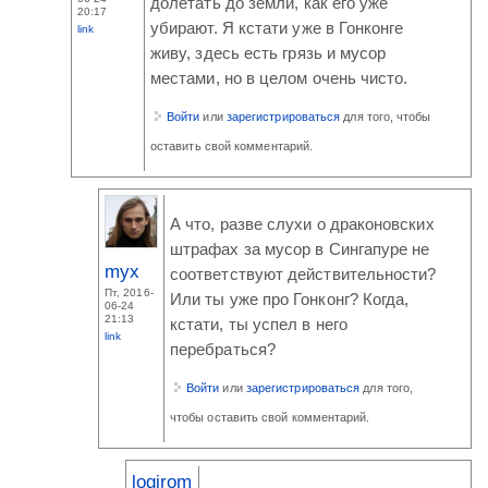
долетать до земли, как его уже
20:17
убирают. Я кстати уже в Гонконге
link
живу, здесь есть грязь и мусор
местами, но в целом очень чисто.
Войти
или
зарегистрироваться
для того, чтобы
оставить свой комментарий.
А что, разве слухи о драконовских
штрафах за мусор в Сингапуре не
myx
соответствуют действительности?
Пт, 2016-
Или ты уже про Гонконг? Когда,
06-24
21:13
кстати, ты успел в него
link
перебраться?
Войти
или
зарегистрироваться
для того,
чтобы оставить свой комментарий.
logirom