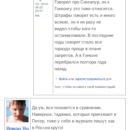
Говорил про Сингапур, но к
Сб, 2016-
06-25
Гонконгу это тоже относится.
03:57
Штрафы говорят есть и много
link
всяких, но я ни разу не
видел,чтобы кого-то
останавливали. В последние
годы говорят стало все
гораздо проще в плане
запретов. А в Гонконг
перебрался полтора года
назад.
Войти
или
зарегистрироваться
для
того, чтобы оставить свой комментарий.
Да уж, все познается в сравнении.
Наверное, таджики, которые приезжают в
Питер, тоже у себя в журнале пишут, как
в России круто!
Ярман Ян