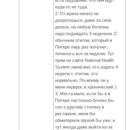
есть ощущение, что они идут
куда-то не туда.
2. От врача ничего не
допросишься, даже за свои
деньги, на любую болезнь
надо подождать 3 недельки. С
обычным отитом, который в
Питере пару раз получал,
лечилось все за неделю. Тут
прям на сайте National Health
System написано, что ходить 4
недели с отитом, это
нормально. По-моему он у
меня перерос в хронический :)
3. Места мало, если бы я в
Питере настолько близко бы
сел к другому столику в
ресторане, меня бы
обматерили прозой бы уже, а
тут иногда даже выйти из-за