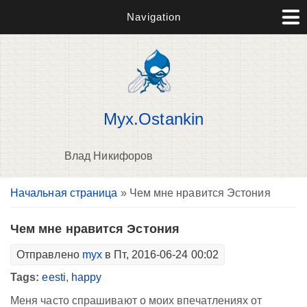
Navigation
Myx.Ostankin
Влад Никифоров
Вы здесь
Начальная страница
» Чем мне нравится Эстония
В
д
п
Чем мне нравится Эстония
Отправлено
myx
в Пт, 2016-06-24 00:02
Tags:
eesti
,
happy
Меня часто спрашивают о моих впечатлениях от