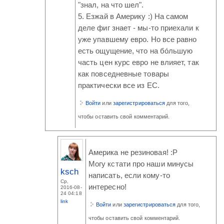
"знал, на что шел".
5. Езжай в Америку :) На самом
деле фиг знает - мы-то приехали к
уже упавшему евро. Но все равно
есть ощущение, что на бóльшую
часть цен курс евро не влияет, так
как повседневные товары
практически все из ЕС.
Войти
или
зарегистрироваться
для того,
чтобы оставить свой комментарий.
Америка не резиновая! :P
Могу кстати про наши минусы
ksch
написать, если кому-то
Ср,
интересно!
2016-08-
24 04:18
link
Войти
или
зарегистрироваться
для того,
чтобы оставить свой комментарий.