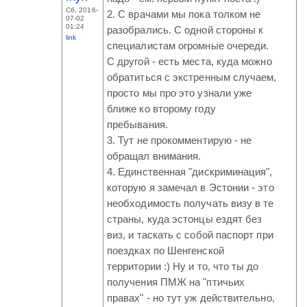
Сб, 2016-
2. С врачами мы пока толком не
07-02
01:24
разобрались. С одной стороны к
link
специалистам огромные очереди.
С другой - есть места, куда можно
обратиться с экстренным случаем,
просто мы про это узнали уже
ближе ко второму году
пребывания.
3. Тут не прокомментирую - не
обращал внимания.
4. Единственная "дискриминация",
которую я замечал в Эстонии - это
необходимость получать визу в те
страны, куда эстонцы ездят без
виз, и таскать с собой паспорт при
поездках по Шенгенской
территории :) Ну и то, что ты до
получения ПМЖ на "птичьих
правах" - но тут уж действительно,