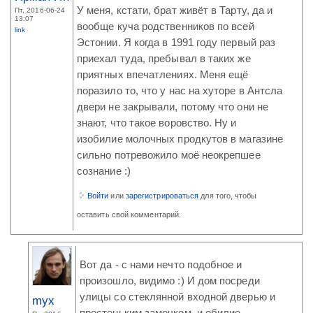
У меня, кстати, брат живёт в Тарту, да и
Пт, 2016-06-24
13:07
вообще куча родственников по всей
link
Эстонии. Я когда в 1991 году первый раз
приехал туда, пребывал в таких же
приятных впечатлениях. Меня ещё
поразило то, что у нас на хуторе в Антсла
двери не закрывали, потому что они не
знают, что такое воровство. Ну и
изобилие молочных продкутов в магазине
сильно потревожило моё неокрепшее
сознание :)
Войти
или
зарегистрироваться
для того, чтобы
оставить свой комментарий.
Вот да - с нами нечто подобное и
произошло, видимо :) И дом посреди
улицы со стеклянной входной дверью и
myx
простеньким замочком, и обилие