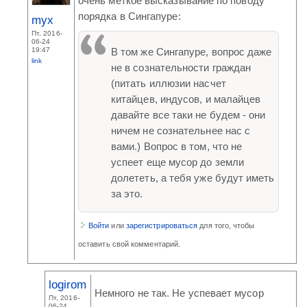
очень меткое высказывание по поводу
порядка в Сингапуре:
myx
Пт, 2016-
06-24
19:47
В том же Сингапуре, вопрос даже
link
не в сознательности граждан
(питать иллюзии насчет
китайцев, индусов, и малайцев
давайте все таки не будем - они
ничем не сознательнее нас с
вами.) Вопрос в том, что не
успеет еще мусор до земли
долететь, а тебя уже будут иметь
за это.
Войти
или
зарегистрироваться
для того, чтобы
оставить свой комментарий.
logirom
Немного не так. Не успевает мусор
Пт, 2016-
06-24