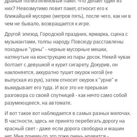
драный полиэтиленовый пакет. Что делает один из
них? Невозмутимо ловит пакет, относит его к
ближайшей мусорке (метров пять), после чего, как ни в
чем не бывало, возвращается к игре.
Другой эпизод. Городской праздник, ярмарка, сцена с
музыкантами, толпы народу. Повсюду расставлены
походные "урны" - черные мусорные мешки,
натянутые на конструкцию из пары досок. Некий чувак
болтает с девушкой и курит сигарету. Докурив, он
наклоняется, аккуратно тушит окурок ногой (не
выпуская из рук), затем относит окурок к "урне" и
выкидывает его туда. И все это не прерывая
разговора со своей спутницей - как нечто само собой
разумеющееся, на автомате.
И вот такое вот наблюдается в самых разных мелочах.
В частности, здесь не принято перебегать дорогу на
красный свет - даже если дорога свободна и машин
нет. Мне почему-то это тоже очень нравится -