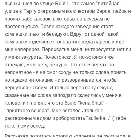
пьянки, шел по улице Rüütli - это самая "питейная"
улица в Тарту с огромным количеством баров, пабов и
прочих забегаловок, в которых по вечерам не
протолкнуться. Возле каждого заведения стоят
компашки, пьют и беседуют. Вдруг от одной такой
компашки отделяется гоповатого вида парень и идет
мне наперерез. Перехватив меня, интересуется нет ли
у меня закурить. По-эстонски. Я по-эстонски же
отвечаю, мол, нету, не курю. Тот отвечает что-то
непонятное - я не смог сходу не только слова понять,
но и даже интонацию - и разворачивается, чтобы
вернуться к своим. И только через пару секунд
сказанные им слова запоздало склеились у меня в
голове, и я понял, что это было "kena õhtut" -
"приятного вечера". Мне осталось только с
растерянным видом пробормотать "sulle ka..." ("тебе
тоже") ему вслед.
Рассказал потом эту историю коллегам, те ржут, мол, а