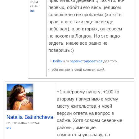
практически деревня :) Так что, во-
06-24
23:11
первых, обойти его весь целиком
link
совершенно не проблема (хотя ты
прав, я все-таки еще не везде
побывал), а во-вторых, он совсем
не похож на Лондон. Но это надо
видеть, иначе все равно не
поверишь :)
Войти
или
зарегистрироваться
для того,
чтобы оставить свой комментарий.
+1 к первому пункту, +100 ко
второму применимо к моему
месту жительства и моей
версии ответа на вопрос в
Natalia Batishcheva
сабже. Хотя совсем северные
Сб, 2016-06-25 22:54
районы, имеющие
link
сомнительную славу, на