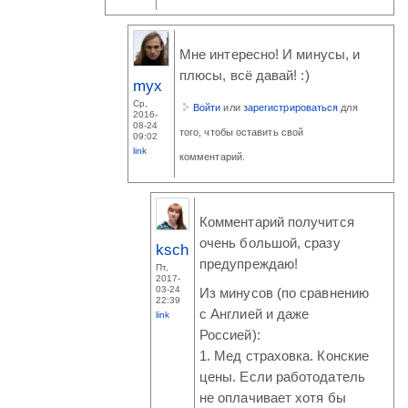
Мне интересно! И минусы, и
плюсы, всё давай! :)
myx
Ср,
Войти
или
зарегистрироваться
для
2016-
08-24
того, чтобы оставить свой
09:02
link
комментарий.
Комментарий получится
очень большой, сразу
ksch
предупреждаю!
Пт,
2017-
03-24
Из минусов (по сравнению
22:39
с Англией и даже
link
Россией):
1. Мед страховка. Конские
цены. Если работодатель
не оплачивает хотя бы