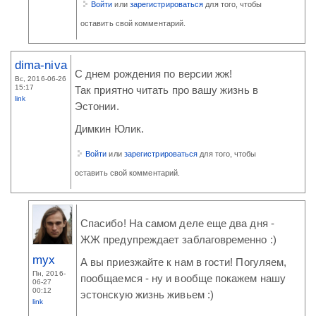
Войти
или
зарегистрироваться
для того, чтобы
оставить свой комментарий.
dima-niva
С днем рождения по версии жж!
Вс, 2016-06-26
15:17
Так приятно читать про вашу жизнь в
link
Эстонии.
Димкин Юлик.
Войти
или
зарегистрироваться
для того, чтобы
оставить свой комментарий.
Спасибо! На самом деле еще два дня -
ЖЖ предупреждает заблаговременно :)
myx
А вы приезжайте к нам в гости! Погуляем,
Пн, 2016-
пообщаемся - ну и вообще покажем нашу
06-27
00:12
эстонскую жизнь живьем :)
link