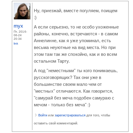
Ну, приезжай, вместе погуляем, поищем
:)
myx
А если серьезно, то не особо ухоженные
Пт, 2016-
районы, конечно, встречаются - в самом
06-24
20:34
Аннелинне, как я уже упоминал, есть
link
весьма неуютные на вид места. Но при
этом там так же спокойно, как и во всем
остальном Тарту.
А под "неместными" ты кого понимаешь,
русскоговорящих? Так они уже в
большинстве своем мало чем от
"местных" отличаются. Как говорится,
"самурай без меча подобен самураю с
мечом - только без меча" :)
Войти
или
зарегистрироваться
для того, чтобы
оставить свой комментарий.