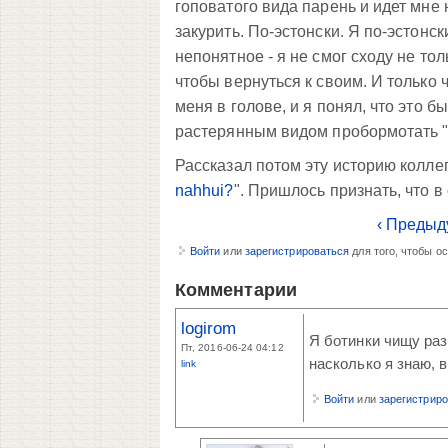
гоповатого вида парень и идет мне 
закурить. По-эстонски. Я по-эстонски
непонятное - я не смог сходу не то
чтобы вернуться к своим. И только 
меня в голове, и я понял, что это бы
растерянным видом пробормотать "sul
Рассказал потом эту историю коллега
nahhui?
". Пришлось признать, что в
‹ Предыд
Войти
или
зарегистрироваться
для того, чтобы о
Комментарии
logirom
Я ботинки чищу раз 
Пт, 2016-06-24 04:12
насколько я знаю, 
link
Войти
или
зарегистрир