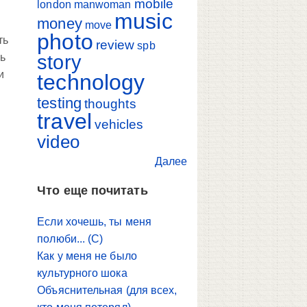
mobile
london
manwoman
music
money
move
photo
ть
review
spb
story
нь
и
technology
testing
thoughts
travel
vehicles
video
Далее
Что еще почитать
Если хочешь, ты меня
полюби... (С)
Как у меня не было
культурного шока
Объяснительная (для всех,