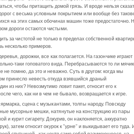
аться, чтобы притащить домой грязь. И вроде нельзя сказат
 дорог с весьма условным покрытием или вообще без таков
ихся на этих самых обочинах машин тоже предостаточно. 
зом дороги остаются чистыми.
дить за чистотой не только в пределах собственной квартир
шь несколько примеров.
 деревья, дорожки, все как полагается. На газончике играют
вольно-таки гоповатого вида. Перебрасываются то ли мячи
е не помню, да это и неважно. Суть в другом: когда мы
ром принесло невесть откуда взявшийся драный
дин из них? Невозмутимо ловит пакет, относит его к
осле чего, как ни в чем не бывало, возвращается к игре.
, ярмарка, сцена с музыкантами, толпы народу. Повсюду
рные мусорные мешки, натянутые на конструкцию из пары
ой и курит сигарету. Докурив, он наклоняется, аккуратно
рук), затем относит окурок к "урне" и выкидывает его туда. 
воей спутницей - как нечто само собой разумеющееся, на