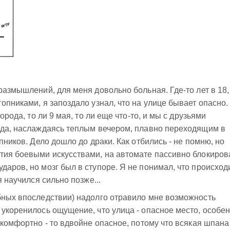
размышлений, для меня довольно больная. Где-то лет в 18,
опниками, я запоздало узнал, что на улице бывает опасно.
орода, то ли 9 мая, то ли еще что-то, и мы с друзьями
рода, наслаждаясь теплым вечером, плавно переходящим в
опников. Дело дошло до драки. Как отбились - не помню, но
ятия боевыми искусствами, на автомате пассивно блокиров
аров, но мозг был в ступоре. Я не понимал, что происходи
я научился сильно позже...
бных впоследствии) надолго отравило мне возможность
 укоренилось ощущение, что улица - опасное место, особе
 комфортно - то вдвойне опасное, потому что всякая шпана