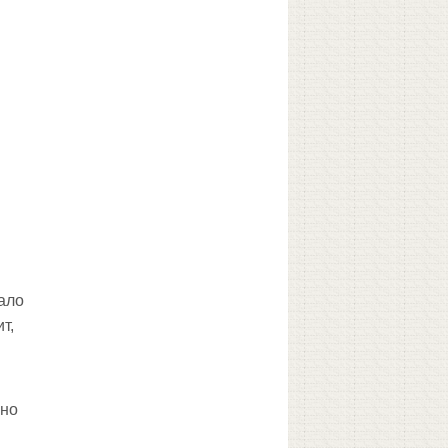
ало
т,
нно