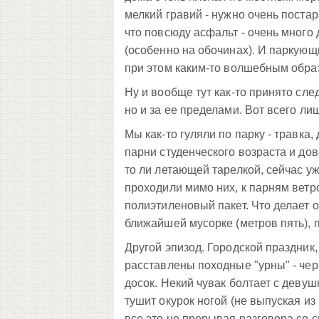
мелкий гравий - нужно очень постар
что повсюду асфальт - очень много
(особенно на обочинах). И паркующ
при этом каким-то волшебным обра
Ну и вообще тут как-то принято сле
но и за ее пределами. Вот всего ли
Мы как-то гуляли по парку - травка,
парни студенческого возраста и до
то ли летающей тарелкой, сейчас уж
проходили мимо них, к парням вет
полиэтиленовый пакет. Что делает о
ближайшей мусорке (метров пять), п
Другой эпизод. Городской праздник
расставлены походные "урны" - че
досок. Некий чувак болтает с девушк
тушит окурок ногой (не выпуская из 
все это не прерывая разговора со с