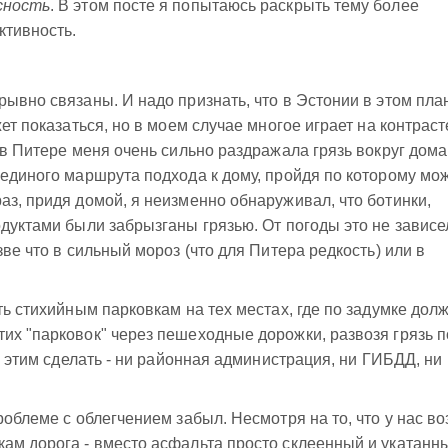
сность
. В этом посте я попытаюсь раскрыть тему более
ктивность.
рывно связаны. И надо признать, что в Эстонии в этом пла
ет показаться, но в моем случае многое играет на контраст
 в Питере меня очень сильно раздражала грязь вокруг дома
 единого маршрута подхода к дому, пройдя по которому мо
аз, придя домой, я неизменно обнаруживал, что ботинки,
одуктами были забрызганы грязью. От погоды это не зависе
зве что в сильный мороз (что для Питера редкость) или в
ть стихийным парковкам на тех местах, где по задумке дол
их "парковок" через пешеходные дорожки, развозя грязь п
 с этим сделать - ни районная администрация, ни ГИБДД, ни
роблеме с облегчением забыл. Несмотря на то, что у нас во
ам дорога - вместо асфальта просто склеенный и укатанн