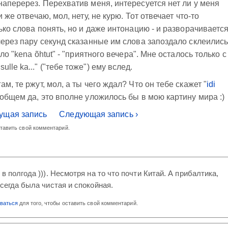
наперерез. Перехватив меня, интересуется нет ли у меня
 же отвечаю, мол, нету, не курю. Тот отвечает что-то
лько слова понять, но и даже интонацию - и разворачивается
через пару секунд сказанные им слова запоздало склеились
ло "kena õhtut" - "приятного вечера". Мне осталось только с
le ka..." ("тебе тоже") ему вслед.
м, те ржут, мол, а ты чего ждал? Что он тебе скажет "
idi
 общем да, это вполне уложилось бы в мою картину мира :)
ущая запись
Следующая запись ›
ставить свой комментарий.
в полгода ))). Несмотря на то что почти Китай. А прибалтика,
всегда была чистая и спокойная.
оваться
для того, чтобы оставить свой комментарий.