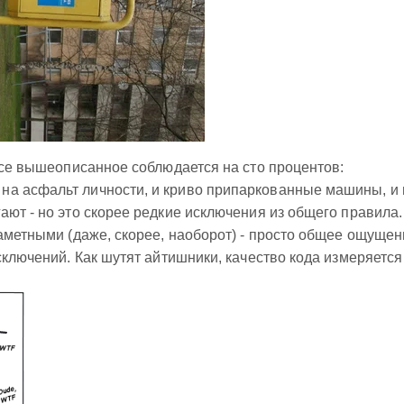
 все вышеописанное соблюдается на сто процентов:
а асфальт личности, и криво припаркованные машины, и 
ают - но это скорее редкие исключения из общего правила.
заметными (даже, скорее, наоборот) - просто общее ощуще
сключений. Как шутят айтишники, качество кода измеряется