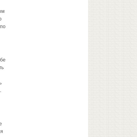
ым
о
 по
ебе
ть
ь
.
е
ся