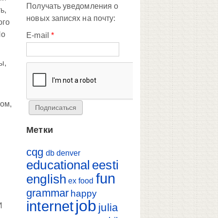
Получать уведомления о
ь,
новых записях на почту:
ого
Но
E-mail
*
ы,
ком,
Метки
cqg
db
denver
educational
eesti
fun
english
ex
food
grammar
happy
job
internet
julia
И