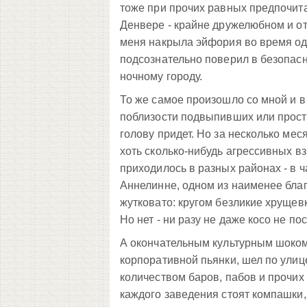
тоже при прочих равных предпочита
Денвере - крайне дружелюбном и от
меня накрыла эйфория во время о
подсознательно поверил в безопасн
ночному городу.
То же самое произошло со мной и в
поблизости подвыпивших или просто
голову придет. Но за несколько мес
хоть сколько-нибудь агрессивных вз
приходилось в разных районах - в ч
Аннелинне, одном из наименее благ
жутковато: кругом безликие хрущев
Но нет - ни разу не даже косо не по
А окончательным культурным шоком
корпоративной пьянки, шел по улице
количеством баров, пабов и прочих 
каждого заведения стоят компашки,