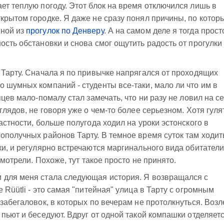
ет теплую погоду. Этот блок на время отключился лишь в
крытом городке. Я даже не сразу понял причины, по котор
дной из
прогулок по Денверу
. А на самом деле я тогда прост
ость обстановки и снова смог ощутить радость от прогулки
 Тарту. Сначала я по привычке напрягался от проходящих
 шумных компаний - студенты все-таки, мало ли что им в
яцев мало-помалу стал замечать, что ни разу не ловил на с
глядов, не говоря уже о чем-то более серьезном. Хотя гуля
астности, больше полугода ходил на уроки эстонского в
ополучных районов Тарту. В темное время суток там ходит
ки, и регулярно встречаются маргинального вида обитатели
смотрели. Похоже, тут такое просто не принято.
 для меня стала следующая история. Я возвращался с
 Rüütli - это самая "питейная" улица в Тарту с огромным
забегаловок, в которых по вечерам не протолкнуться. Возл
 пьют и беседуют. Вдруг от одной такой компашки отделяет