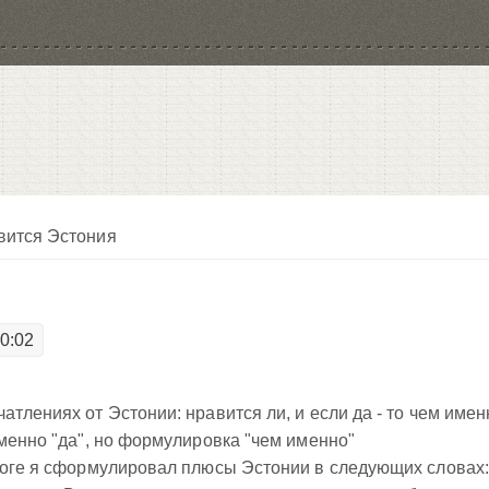
вится Эстония
00:02
тлениях от Эстонии: нравится ли, и если да - то чем имен
зменно "да", но формулировка "чем именно"
итоге я сформулировал плюсы Эстонии в следующих словах: