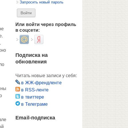
Запросить новый пароль
Или войти через профиль
не
в соцсети:
е.
Login with Mail.ru
Login with Яндекс
.
жно
Подписка на
обновления
ло
Читать новые записи у себя:
в ЖЖ-френдленте
жны
в RSS-ленте
о
в твиттере
в Телеграме
Email-подписка
зле
ый