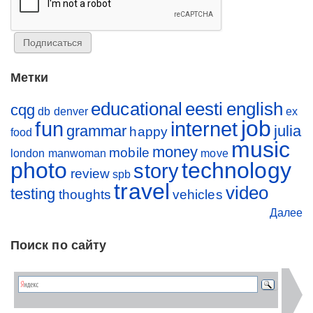
Метки
educational
eesti
english
cqg
db
denver
ex
job
fun
internet
grammar
julia
happy
food
music
money
mobile
london
manwoman
move
photo
technology
story
review
spb
travel
video
testing
thoughts
vehicles
Далее
Поиск по сайту