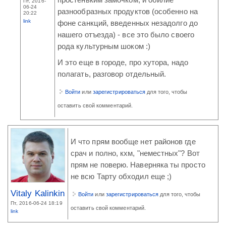
Пт, 2016-
06-24
разнообразных продуктов (особенно на
20:22
link
фоне санкций, введенных незадолго до
нашего отъезда) - все это было своего
рода культурным шоком :)
И это еще в городе, про хутора, надо
полагать, разговор отдельный.
Войти
или
зарегистрироваться
для того, чтобы
оставить свой комментарий.
И что прям вообще нет районов где
срач и полно, кхм, "неместных"? Вот
прям не поверю. Наверняка ты просто
не всю Тарту обходил еще ;)
Vitaly Kalinkin
Войти
или
зарегистрироваться
для того, чтобы
Пт, 2016-06-24 18:19
оставить свой комментарий.
link