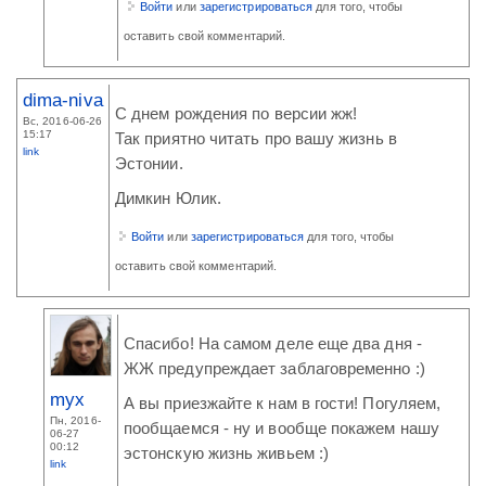
Войти
или
зарегистрироваться
для того, чтобы
оставить свой комментарий.
dima-niva
С днем рождения по версии жж!
Вс, 2016-06-26
15:17
Так приятно читать про вашу жизнь в
link
Эстонии.
Димкин Юлик.
Войти
или
зарегистрироваться
для того, чтобы
оставить свой комментарий.
Спасибо! На самом деле еще два дня -
ЖЖ предупреждает заблаговременно :)
myx
А вы приезжайте к нам в гости! Погуляем,
Пн, 2016-
пообщаемся - ну и вообще покажем нашу
06-27
00:12
эстонскую жизнь живьем :)
link