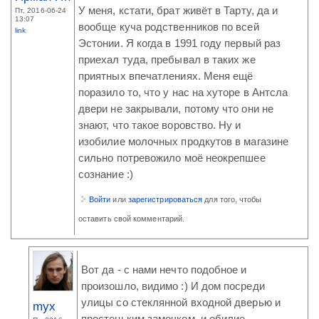
У меня, кстати, брат живёт в Тарту, да и
Пт, 2016-06-24
13:07
вообще куча родственников по всей
link
Эстонии. Я когда в 1991 году первый раз
приехал туда, пребывал в таких же
приятных впечатлениях. Меня ещё
поразило то, что у нас на хуторе в Антсла
двери не закрывали, потому что они не
знают, что такое воровство. Ну и
изобилие молочных продкутов в магазине
сильно потревожило моё неокрепшее
сознание :)
Войти
или
зарегистрироваться
для того, чтобы
оставить свой комментарий.
Вот да - с нами нечто подобное и
произошло, видимо :) И дом посреди
улицы со стеклянной входной дверью и
myx
простеньким замочком, и обилие