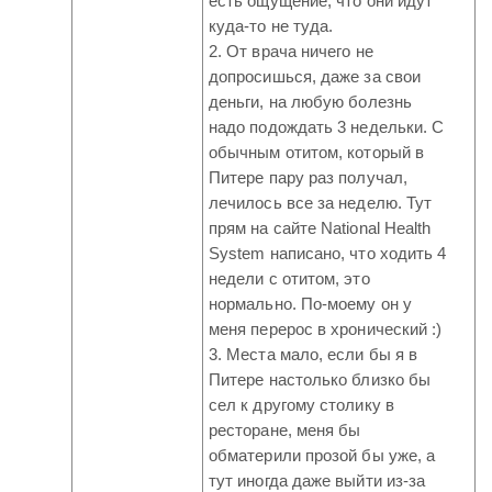
есть ощущение, что они идут
куда-то не туда.
2. От врача ничего не
допросишься, даже за свои
деньги, на любую болезнь
надо подождать 3 недельки. С
обычным отитом, который в
Питере пару раз получал,
лечилось все за неделю. Тут
прям на сайте National Health
System написано, что ходить 4
недели с отитом, это
нормально. По-моему он у
меня перерос в хронический :)
3. Места мало, если бы я в
Питере настолько близко бы
сел к другому столику в
ресторане, меня бы
обматерили прозой бы уже, а
тут иногда даже выйти из-за