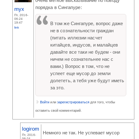
очень меткое высказывание по поводу
порядка в Сингапуре:
myx
Пт, 2016-
06-24
19:47
В том же Сингапуре, вопрос даже
link
не в сознательности граждан
(питать иллюзии насчет
китайцев, индусов, и малайцев
давайте все таки не будем - они
ничем не сознательнее нас с
вами.) Вопрос в том, что не
успеет еще мусор до земли
долететь, а тебя уже будут иметь
за это.
Войти
или
зарегистрироваться
для того, чтобы
оставить свой комментарий.
logirom
Немного не так. Не успевает мусор
Пт, 2016-
06-24