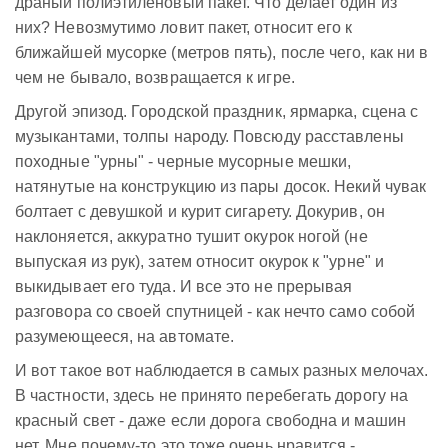
драный полиэтиленовый пакет. Что делает один из
них? Невозмутимо ловит пакет, относит его к
ближайшей мусорке (метров пять), после чего, как ни в
чем не бывало, возвращается к игре.
Другой эпизод. Городской праздник, ярмарка, сцена с
музыкантами, толпы народу. Повсюду расставлены
походные "урны" - черные мусорные мешки,
натянутые на конструкцию из пары досок. Некий чувак
болтает с девушкой и курит сигарету. Докурив, он
наклоняется, аккуратно тушит окурок ногой (не
выпуская из рук), затем относит окурок к "урне" и
выкидывает его туда. И все это не прерывая
разговора со своей спутницей - как нечто само собой
разумеющееся, на автомате.
И вот такое вот наблюдается в самых разных мелочах.
В частности, здесь не принято перебегать дорогу на
красный свет - даже если дорога свободна и машин
нет. Мне почему-то это тоже очень нравится -