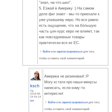
"знал, на что шел".
5. Езжай в Америку :) На самом
деле фиг знает - мы-то приехали к
уже упавшему евро. Но все равно
есть ощущение, что на бóльшую
часть цен курс евро не влияет, так
как повседневные товары
практически все из ЕС.
Войти
или
зарегистрироваться
для того,
чтобы оставить свой комментарий.
Америка не резиновая! :P
Могу кстати про наши минусы
ksch
написать, если кому-то
Ср,
интересно!
2016-08-
24 04:18
link
Войти
или
зарегистрироваться
для того,
чтобы оставить свой комментарий.