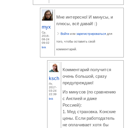
Мне интересно! И минусы, и
плюсы, всё давай! :)
myx
Ср,
Войти
или
зарегистрироваться
для
2016-
08-24
того, чтобы оставить свой
09:02
link
комментарий.
Комментарий получится
очень большой, сразу
ksch
предупреждаю!
Пт,
2017-
03-24
Из минусов (по сравнению
22:39
с Англией и даже
link
Россией):
1. Мед страховка. Конские
цены. Если работодатель
не оплачивает хотя бы