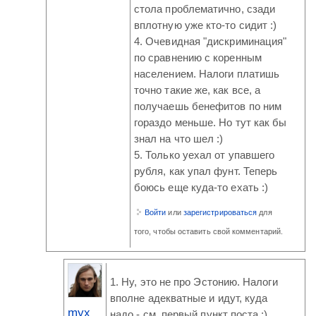
стола проблематично, сзади
вплотную уже кто-то сидит :)
4. Очевидная "дискриминация"
по сравнению с коренным
населением. Налоги платишь
точно такие же, как все, а
получаешь бенефитов по ним
гораздо меньше. Но тут как бы
знал на что шел :)
5. Только уехал от упавшего
рубля, как упал фунт. Теперь
боюсь еще куда-то ехать :)
Войти
или
зарегистрироваться
для
того, чтобы оставить свой комментарий.
1. Ну, это не про Эстонию. Налоги
вполне адекватные и идут, куда
myx
надо - см. первый пункт поста :)