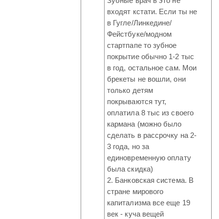
Зубные врач в это не
входят кстати. Если ты не
в Гугле/Линкедине/
Фейстбуке/модном
стартпапе то зубное
покрытие обычно 1-2 тыс
в год, остальное сам. Мои
брекеты не вошли, они
только детям
покрываются тут,
оплатила 8 тыс из своего
кармана (можно было
сделать в рассрочку на 2-
3 года, но за
единовременную оплату
была скидка)
2. Банковская система. В
стране мирового
капитализма все еще 19
век - куча вещей