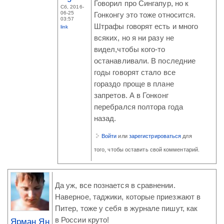
Говорил про Сингапур, но к
Сб, 2016-
06-25
Гонконгу это тоже относится.
03:57
Штрафы говорят есть и много
link
всяких, но я ни разу не
видел,чтобы кого-то
останавливали. В последние
годы говорят стало все
гораздо проще в плане
запретов. А в Гонконг
перебрался полтора года
назад.
Войти
или
зарегистрироваться
для
того, чтобы оставить свой комментарий.
Да уж, все познается в сравнении.
Наверное, таджики, которые приезжают в
Питер, тоже у себя в журнале пишут, как
в России круто!
Ярман Ян