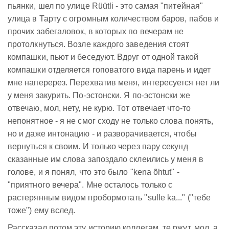
пьянки, шел по улице Rüütli - это самая "питейная"
улица в Тарту с огромным количеством баров, пабов и
прочих забегаловок, в которых по вечерам не
протолкнуться. Возле каждого заведения стоят
компашки, пьют и беседуют. Вдруг от одной такой
компашки отделяется гоповатого вида парень и идет
мне наперерез. Перехватив меня, интересуется нет ли
у меня закурить. По-эстонски. Я по-эстонски же
отвечаю, мол, нету, не курю. Тот отвечает что-то
непонятное - я не смог сходу не только слова понять,
но и даже интонацию - и разворачивается, чтобы
вернуться к своим. И только через пару секунд
сказанные им слова запоздало склеились у меня в
голове, и я понял, что это было "kena õhtut" -
"приятного вечера". Мне осталось только с
растерянным видом пробормотать "sulle ka..." ("тебе
тоже") ему вслед.
Рассказал потом эту историю коллегам, те ржут, мол, а