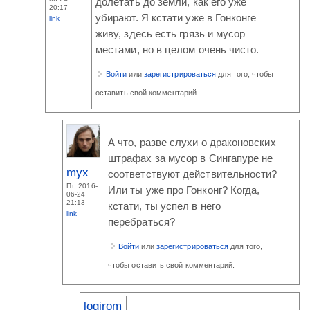
долетать до земли, как его уже
20:17
убирают. Я кстати уже в Гонконге
link
живу, здесь есть грязь и мусор
местами, но в целом очень чисто.
Войти
или
зарегистрироваться
для того, чтобы
оставить свой комментарий.
А что, разве слухи о драконовских
штрафах за мусор в Сингапуре не
myx
соответствуют действительности?
Пт, 2016-
Или ты уже про Гонконг? Когда,
06-24
21:13
кстати, ты успел в него
link
перебраться?
Войти
или
зарегистрироваться
для того,
чтобы оставить свой комментарий.
logirom