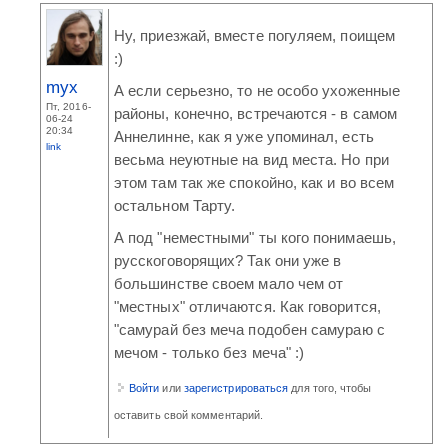
Ну, приезжай, вместе погуляем, поищем
:)
myx
А если серьезно, то не особо ухоженные
Пт, 2016-
районы, конечно, встречаются - в самом
06-24
20:34
Аннелинне, как я уже упоминал, есть
link
весьма неуютные на вид места. Но при
этом там так же спокойно, как и во всем
остальном Тарту.
А под "неместными" ты кого понимаешь,
русскоговорящих? Так они уже в
большинстве своем мало чем от
"местных" отличаются. Как говорится,
"самурай без меча подобен самураю с
мечом - только без меча" :)
Войти
или
зарегистрироваться
для того, чтобы
оставить свой комментарий.