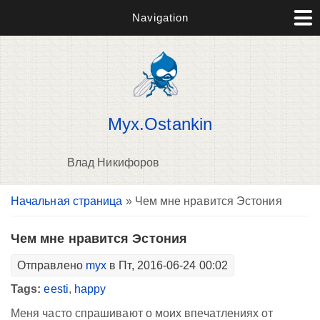
Navigation
Myx.Ostankin
Влад Никифоров
Вы здесь
Начальная страница
» Чем мне нравится Эстония
В
д
п
Чем мне нравится Эстония
Отправлено
myx
в Пт, 2016-06-24 00:02
Tags:
eesti
,
happy
Меня часто спрашивают о моих впечатлениях от