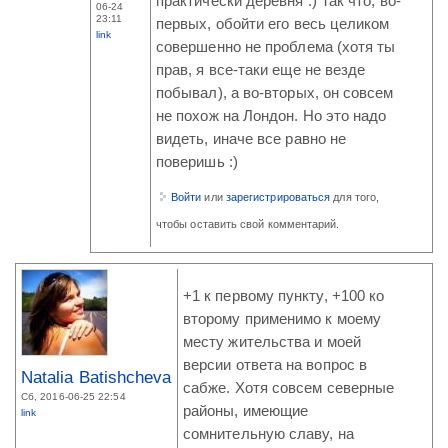
практически деревня :) Так что, во-
06-24
23:11
первых, обойти его весь целиком
link
совершенно не проблема (хотя ты
прав, я все-таки еще не везде
побывал), а во-вторых, он совсем
не похож на Лондон. Но это надо
видеть, иначе все равно не
поверишь :)
Войти
или
зарегистрироваться
для того,
чтобы оставить свой комментарий.
+1 к первому пункту, +100 ко
второму применимо к моему
месту жительства и моей
версии ответа на вопрос в
Natalia Batishcheva
сабже. Хотя совсем северные
Сб, 2016-06-25 22:54
районы, имеющие
link
сомнительную славу, на