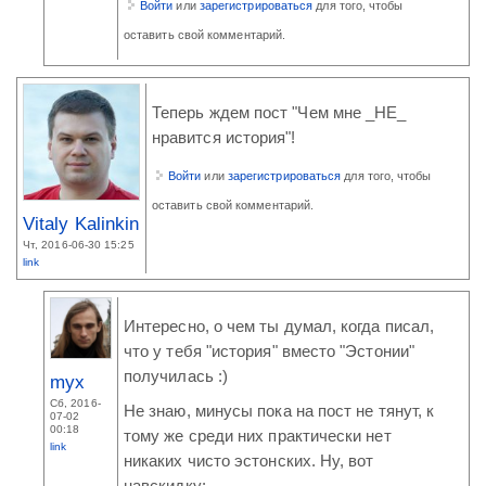
Войти
или
зарегистрироваться
для того, чтобы
оставить свой комментарий.
Теперь ждем пост "Чем мне _НЕ_
нравится история"!
Войти
или
зарегистрироваться
для того, чтобы
оставить свой комментарий.
Vitaly Kalinkin
Чт, 2016-06-30 15:25
link
Интересно, о чем ты думал, когда писал,
что у тебя "история" вместо "Эстонии"
получилась :)
myx
Сб, 2016-
Не знаю, минусы пока на пост не тянут, к
07-02
00:18
тому же среди них практически нет
link
никаких чисто эстонских. Ну, вот
навскидку: