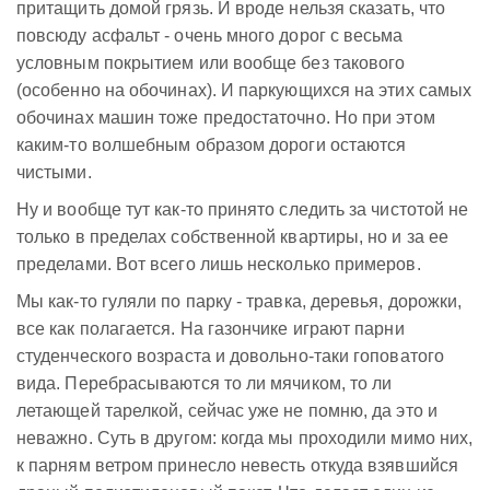
притащить домой грязь. И вроде нельзя сказать, что
повсюду асфальт - очень много дорог с весьма
условным покрытием или вообще без такового
(особенно на обочинах). И паркующихся на этих самых
обочинах машин тоже предостаточно. Но при этом
каким-то волшебным образом дороги остаются
чистыми.
Ну и вообще тут как-то принято следить за чистотой не
только в пределах собственной квартиры, но и за ее
пределами. Вот всего лишь несколько примеров.
Мы как-то гуляли по парку - травка, деревья, дорожки,
все как полагается. На газончике играют парни
студенческого возраста и довольно-таки гоповатого
вида. Перебрасываются то ли мячиком, то ли
летающей тарелкой, сейчас уже не помню, да это и
неважно. Суть в другом: когда мы проходили мимо них,
к парням ветром принесло невесть откуда взявшийся