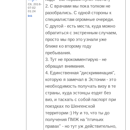
Сб, 2016-
2. С врачами мы пока толком не
07-02
01:24
разобрались. С одной стороны к
link
специалистам огромные очереди.
С другой - есть места, куда можно
обратиться с экстренным случаем,
просто мы про это узнали уже
ближе ко второму году
пребывания.
3. Тут не прокомментирую - не
обращал внимания.
4. Единственная "дискриминация",
которую я замечал в Эстонии - это
необходимость получать визу в те
страны, куда эстонцы ездят без
виз, и таскать с собой паспорт при
поездках по Шенгенской
территории :) Ну и то, что ты до
получения ПМЖ на "птичьих
правах" - но тут уж действительно,