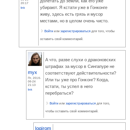
долетать до земли, как его уже
20:17
убирают. Я кстати уже в Гонконге
link
живу, здесь есть грязь и мусор
местами, но в целом очень чисто.
Войти
или
зарегистрироваться
для того, чтобы
оставить свой комментарий.
А что, разве слухи о драконовских
штрафах за мусор в Сингапуре не
myx
соответствуют действительности?
Пт, 2016-
Или ты уже про Гонконг? Когда,
06-24
21:13
кстати, ты успел в него
link
перебраться?
Войти
или
зарегистрироваться
для того,
чтобы оставить свой комментарий.
logirom