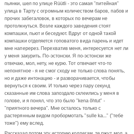
пьянки, шел по улице Rüütli - это самая "питейная"
улица в Тарту с огромным количеством баров, пабов и
прочих забегаловок, в которых по вечерам не
протолкнуться. Возле каждого заведения стоят
компашки, пьют и беседуют. Вдруг от одной такой
компашки отделяется гоповатого вида парень и идет
мне наперерез. Перехватив меня, интересуется нет ли
у меня закурить. По-эстонски. Я по-эстонски же
отвечаю, мол, нету, не курю. Тот отвечает что-то
непонятное - я не смог сходу не только слова понять,
но и даже интонацию - и разворачивается, чтобы
вернуться к своим. И только через пару секунд
сказанные им слова запоздало склеились у меня в
голове, и я понял, что это было "kena õhtut" -
"приятного вечера". Мне осталось только с
растерянным видом пробормотать "sulle ka..." ("тебе
тоже") ему вслед.
Рассказал потом эту историю коллегам, те ржут, мол, а