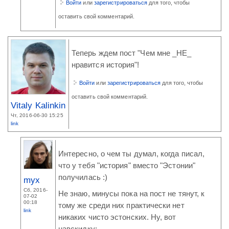
Войти
или
зарегистрироваться
для того, чтобы
оставить свой комментарий.
Теперь ждем пост "Чем мне _НЕ_
нравится история"!
Войти
или
зарегистрироваться
для того, чтобы
оставить свой комментарий.
Vitaly Kalinkin
Чт, 2016-06-30 15:25
link
Интересно, о чем ты думал, когда писал,
что у тебя "история" вместо "Эстонии"
получилась :)
myx
Сб, 2016-
Не знаю, минусы пока на пост не тянут, к
07-02
00:18
тому же среди них практически нет
link
никаких чисто эстонских. Ну, вот
навскидку: