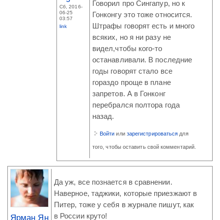
Говорил про Сингапур, но к
Сб, 2016-
06-25
Гонконгу это тоже относится.
03:57
Штрафы говорят есть и много
link
всяких, но я ни разу не
видел,чтобы кого-то
останавливали. В последние
годы говорят стало все
гораздо проще в плане
запретов. А в Гонконг
перебрался полтора года
назад.
Войти
или
зарегистрироваться
для
того, чтобы оставить свой комментарий.
Да уж, все познается в сравнении.
Наверное, таджики, которые приезжают в
Питер, тоже у себя в журнале пишут, как
в России круто!
Ярман Ян