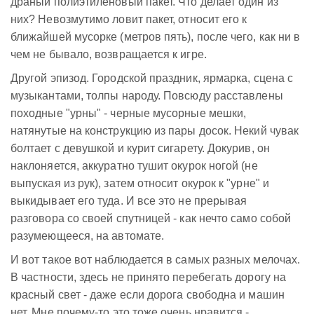
драный полиэтиленовый пакет. Что делает один из
них? Невозмутимо ловит пакет, относит его к
ближайшей мусорке (метров пять), после чего, как ни в
чем не бывало, возвращается к игре.
Другой эпизод. Городской праздник, ярмарка, сцена с
музыкантами, толпы народу. Повсюду расставлены
походные "урны" - черные мусорные мешки,
натянутые на конструкцию из пары досок. Некий чувак
болтает с девушкой и курит сигарету. Докурив, он
наклоняется, аккуратно тушит окурок ногой (не
выпуская из рук), затем относит окурок к "урне" и
выкидывает его туда. И все это не прерывая
разговора со своей спутницей - как нечто само собой
разумеющееся, на автомате.
И вот такое вот наблюдается в самых разных мелочах.
В частности, здесь не принято перебегать дорогу на
красный свет - даже если дорога свободна и машин
нет. Мне почему-то это тоже очень нравится -