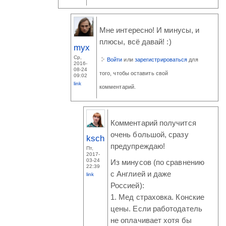
Мне интересно! И минусы, и
плюсы, всё давай! :)
myx
Ср,
Войти
или
зарегистрироваться
для
2016-
08-24
того, чтобы оставить свой
09:02
link
комментарий.
Комментарий получится
очень большой, сразу
ksch
предупреждаю!
Пт,
2017-
03-24
Из минусов (по сравнению
22:39
с Англией и даже
link
Россией):
1. Мед страховка. Конские
цены. Если работодатель
не оплачивает хотя бы