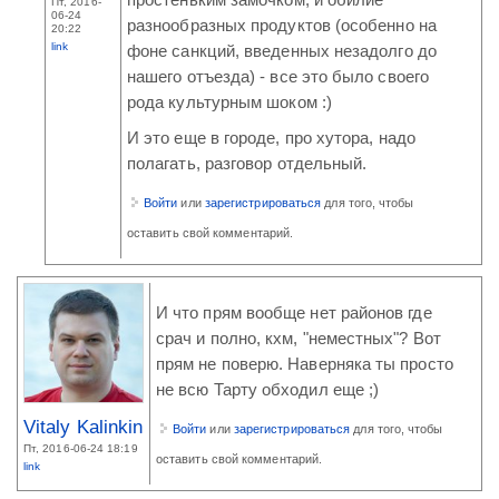
Пт, 2016-
06-24
разнообразных продуктов (особенно на
20:22
link
фоне санкций, введенных незадолго до
нашего отъезда) - все это было своего
рода культурным шоком :)
И это еще в городе, про хутора, надо
полагать, разговор отдельный.
Войти
или
зарегистрироваться
для того, чтобы
оставить свой комментарий.
И что прям вообще нет районов где
срач и полно, кхм, "неместных"? Вот
прям не поверю. Наверняка ты просто
не всю Тарту обходил еще ;)
Vitaly Kalinkin
Войти
или
зарегистрироваться
для того, чтобы
Пт, 2016-06-24 18:19
оставить свой комментарий.
link