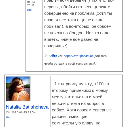
практически деревня :) Так что, во-
06-24
23:11
первых, обойти его весь целиком
link
совершенно не проблема (хотя ты
прав, я все-таки еще не везде
побывал), а во-вторых, он совсем
не похож на Лондон. Но это надо
видеть, иначе все равно не
поверишь :)
Войти
или
зарегистрироваться
для того,
чтобы оставить свой комментарий.
+1 к первому пункту, +100 ко
второму применимо к моему
месту жительства и моей
версии ответа на вопрос в
Natalia Batishcheva
сабже. Хотя совсем северные
Сб, 2016-06-25 22:54
районы, имеющие
link
сомнительную славу, на