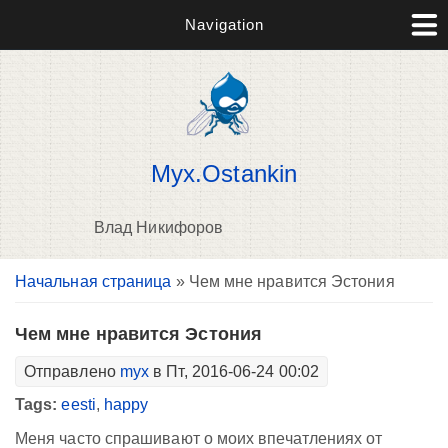
Navigation
Myx.Ostankin
Влад Никифоров
Вы здесь
Начальная страница
» Чем мне нравится Эстония
В
д
п
Чем мне нравится Эстония
Отправлено
myx
в Пт, 2016-06-24 00:02
Tags:
eesti
,
happy
Меня часто спрашивают о моих впечатлениях от