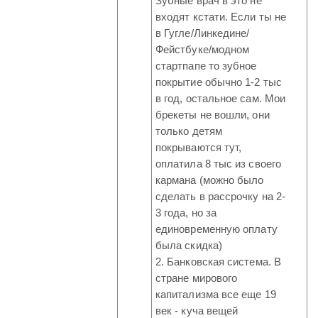
Зубные врач в это не
входят кстати. Если ты не
в Гугле/Линкедине/
Фейстбуке/модном
стартпапе то зубное
покрытие обычно 1-2 тыс
в год, остальное сам. Мои
брекеты не вошли, они
только детям
покрываются тут,
оплатила 8 тыс из своего
кармана (можно было
сделать в рассрочку на 2-
3 года, но за
единовременную оплату
была скидка)
2. Банковская система. В
стране мирового
капитализма все еще 19
век - куча вещей