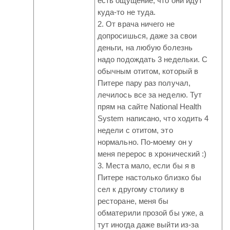
есть ощущение, что они идут
куда-то не туда.
2. От врача ничего не
допросишься, даже за свои
деньги, на любую болезнь
надо подождать 3 недельки. С
обычным отитом, который в
Питере пару раз получал,
лечилось все за неделю. Тут
прям на сайте National Health
System написано, что ходить 4
недели с отитом, это
нормально. По-моему он у
меня перерос в хронический :)
3. Места мало, если бы я в
Питере настолько близко бы
сел к другому столику в
ресторане, меня бы
обматерили прозой бы уже, а
тут иногда даже выйти из-за