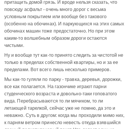
притащить домой грязь. И вроде нельзя сказать, что
повсюду асфальт - очень много дорог с весьма
условным покрытием или вообще без такового
(особенно на обочинах). И паркующихся на этих самых
обочинах машин тоже предостаточно. Но при этом
каким-то волшебным образом дороги остаются
чистыми.
Ну и вообще тут как-то принято следить за чистотой не
только в пределах собственной квартиры, но и за ее
пределами. Вот всего лишь несколько примеров.
Мы как-то гуляли по парку - травка, деревья, дорожки,
все как полагается. На газончике играют парни
студенческого возраста и довольно-таки гоповатого
вида. Перебрасываются то ли мячиком, то ли
летающей тарелкой, сейчас уже не помню, да это и
неважно. Суть в другом: когда мы проходили мимо них,
к парням ветром принесло невесть откуда взявшийся