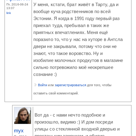
У меня, кстати, брат живёт в Тарту, да и
Пт, 2016-06-24
13:07
вообще куча родственников по всей
link
Эстонии. Я когда в 1991 году первый раз
приехал туда, пребывал в таких же
приятных впечатлениях. Меня ещё
поразило то, что у нас на хуторе в Антсла
двери не закрывали, потому что они не
знают, что такое воровство. Ну и
изобилие молочных продкутов в магазине
сильно потревожило моё неокрепшее
сознание :)
Войти
или
зарегистрироваться
для того, чтобы
оставить свой комментарий.
Вот да - с нами нечто подобное и
произошло, видимо :) И дом посреди
улицы со стеклянной входной дверью и
myx
простеньким замочком, и обилие