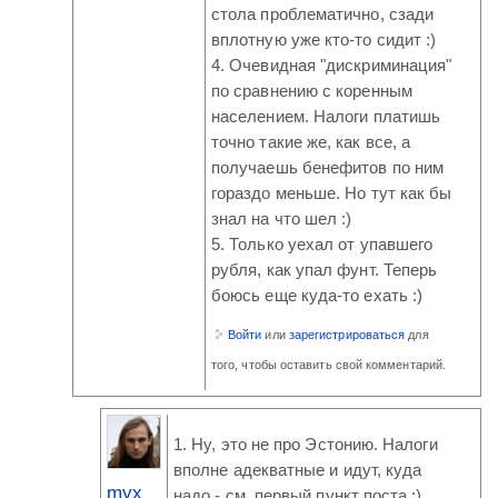
стола проблематично, сзади
вплотную уже кто-то сидит :)
4. Очевидная "дискриминация"
по сравнению с коренным
населением. Налоги платишь
точно такие же, как все, а
получаешь бенефитов по ним
гораздо меньше. Но тут как бы
знал на что шел :)
5. Только уехал от упавшего
рубля, как упал фунт. Теперь
боюсь еще куда-то ехать :)
Войти
или
зарегистрироваться
для
того, чтобы оставить свой комментарий.
1. Ну, это не про Эстонию. Налоги
вполне адекватные и идут, куда
myx
надо - см. первый пункт поста :)