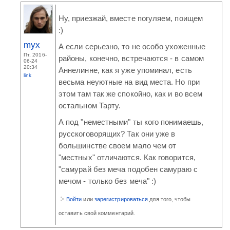
Ну, приезжай, вместе погуляем, поищем
:)
myx
А если серьезно, то не особо ухоженные
Пт, 2016-
районы, конечно, встречаются - в самом
06-24
20:34
Аннелинне, как я уже упоминал, есть
link
весьма неуютные на вид места. Но при
этом там так же спокойно, как и во всем
остальном Тарту.
А под "неместными" ты кого понимаешь,
русскоговорящих? Так они уже в
большинстве своем мало чем от
"местных" отличаются. Как говорится,
"самурай без меча подобен самураю с
мечом - только без меча" :)
Войти
или
зарегистрироваться
для того, чтобы
оставить свой комментарий.