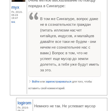
очень меткое высказывание по поводу
порядка в Сингапуре:
myx
Пт, 2016-
06-24
19:47
В том же Сингапуре, вопрос даже
link
не в сознательности граждан
(питать иллюзии насчет
китайцев, индусов, и малайцев
давайте все таки не будем - они
ничем не сознательнее нас с
вами.) Вопрос в том, что не
успеет еще мусор до земли
долететь, а тебя уже будут иметь
за это.
Войти
или
зарегистрироваться
для того, чтобы
оставить свой комментарий.
logirom
Немного не так. Не успевает мусор
Пт, 2016-
06-24