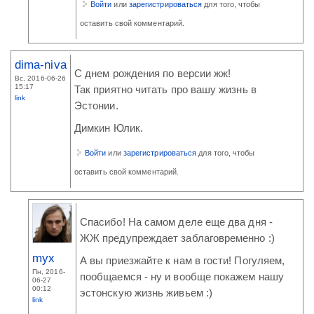
Войти
или
зарегистрироваться
для того, чтобы
оставить свой комментарий.
dima-niva
С днем рождения по версии жж!
Вс, 2016-06-26
15:17
Так приятно читать про вашу жизнь в
link
Эстонии.
Димкин Юлик.
Войти
или
зарегистрироваться
для того, чтобы
оставить свой комментарий.
Спасибо! На самом деле еще два дня -
ЖЖ предупреждает заблаговременно :)
myx
А вы приезжайте к нам в гости! Погуляем,
Пн, 2016-
пообщаемся - ну и вообще покажем нашу
06-27
00:12
эстонскую жизнь живьем :)
link