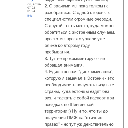
Сб, 2016-
2. С врачами мы пока толком не
07-02
01:24
разобрались. С одной стороны к
link
специалистам огромные очереди.
С другой - есть места, куда можно
обратиться с экстренным случаем,
просто мы про это узнали уже
ближе ко второму году
пребывания.
3. Тут не прокомментирую - не
обращал внимания.
4. Единственная "дискриминация",
которую я замечал в Эстонии - это
необходимость получать визу в те
страны, куда эстонцы ездят без
виз, и таскать с собой паспорт при
поездках по Шенгенской
территории :) Ну и то, что ты до
получения ПМЖ на "птичьих
правах" - но тут уж действительно,