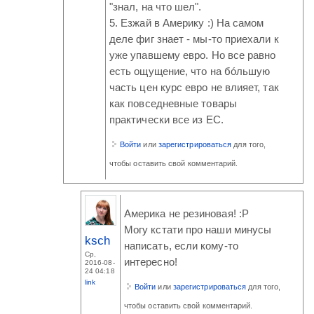
"знал, на что шел".
5. Езжай в Америку :) На самом
деле фиг знает - мы-то приехали к
уже упавшему евро. Но все равно
есть ощущение, что на бóльшую
часть цен курс евро не влияет, так
как повседневные товары
практически все из ЕС.
Войти
или
зарегистрироваться
для того,
чтобы оставить свой комментарий.
Америка не резиновая! :P
Могу кстати про наши минусы
ksch
написать, если кому-то
Ср,
интересно!
2016-08-
24 04:18
link
Войти
или
зарегистрироваться
для того,
чтобы оставить свой комментарий.