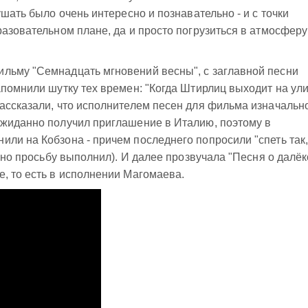
ушать было очень интересно и познавательно - и с точки
разовательном плане, да и просто погрузиться в атмосферу
льму "Семнадцать мгновений весны", с заглавной песни
апомнили шутку тех времен: "Когда Штирлиц выходит на ул
ассказали, что исполнителем песен для фильма изначальн
ожиданно получил приглашение в Италию, поэтому в
ли на Кобзона - причем последнего попросили "спеть так
, но просьбу выполнил). И далее прозвучала "Песня о далё
, то есть в исполнении Магомаева.