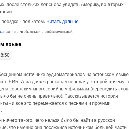
, после стольких лет снова увидеть Америку, во-вторых -
тонии.
о поездке - под катом.
Читать дальше
ться
для того, чтобы оставить свой комментарий.
ом языке
18:50
бесценном источнике аудиоматериалов на эстонском языке 
йте ERR. А на днях я раскопал передачу, которой почему-т
ящена советским многосерийным фильмам (переводить слов
, было бы не очень правильно). Рассказывается история
ты - и все это перемежается с песнями и прочими
.
и ничего такого, чего нельзя было бы найти в русской
ние, что именно она послужила источником большей части