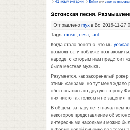
41 комментарий
Войти
или
зарегистрирова
Эстонская песня. Размышлени
Отправлено
myx
в Вс, 2016-11-27 
Tags:
music
,
eesti
,
laul
Когда стало понятно, что мы
уезжае
возможности поближе познакомиться
народе, с которым нам предстоит ж
была местная музыка.
Разумеется, как закоренелый рокер
этими жанрами, но тут меня ждало 
обосновались по другую сторону Фин
них никто так толком и не зацепил
В общем, за пару лет я начал немно
некоторое представление об эстонс
интересными находками можно было
в форме новой рубрике под тегом "la