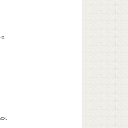
но.
ься.