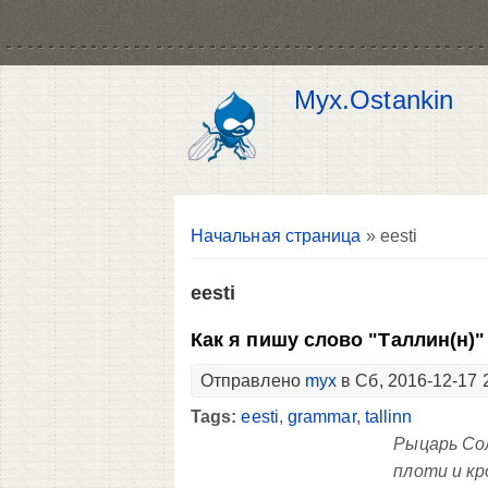
Myx.Ostankin
Вы здесь
Начальная страница
» eesti
eesti
Как я пишу слово "Таллин(н)"
Отправлено
myx
в Сб, 2016-12-17 
Tags:
eesti
,
grammar
,
tallinn
Рыцарь Сол
плоти и кр