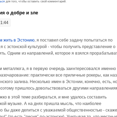
ться
для того, чтобы оставить свой комментарий.
я о добре и зле
01:44
м жить в Эстонию
, я поставил себе задачу попытаться по
 с эстонской культурой - чтобы получить представление о
ить. Одним из направлений, которое я взялся прорабатыват
 и металлюга, я в первую очередь заинтересовался именно
разочарование: практически все приличные рокеры, как наз
ского залива. Несколько имен в Эстонии, конечно, есть, но
, поэтому пришлось довольствоваться другими направления
жко в этой теме разбираться, и мне удалось составить
кой музыке. А на днях пришла мысль, что наиболее
 бы даже делиться с уважаемой общественностью - скаже
ul" (то есть "песня" по-эстонски). Учитывая то, что местны