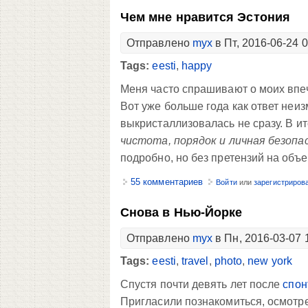
Чем мне нравится Эстония
Отправлено
myx
в Пт, 2016-06-24 
Tags:
eesti
,
happy
Меня часто спрашивают о моих впеча
Вот уже больше года как ответ неи
выкристаллизовалась не сразу. В 
чистота, порядок и личная безопа
подробно, но без претензий на объ
55 комментариев
Войти
или
зарегистриров
Снова в Нью-Йорке
Отправлено
myx
в Пн, 2016-03-07 
Tags:
eesti
,
travel
,
photo
,
new york
Спустя почти девять лет после
спон
Пригласили познакомиться, осмотре