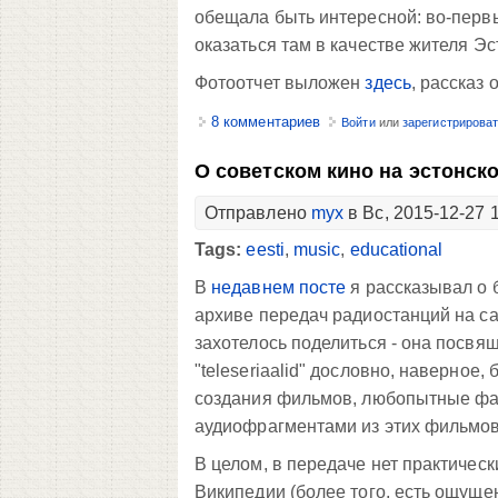
обещала быть интересной: во-первых
оказаться там в качестве жителя Эс
Фотоотчет выложен
здесь
, рассказ 
8 комментариев
Войти
или
зарегистрирова
О советском кино на эстонск
Отправлено
myx
в Вс, 2015-12-27 
Tags:
eesti
,
music
,
educational
В
недавнем посте
я рассказывал о 
архиве передач радиостанций на са
захотелось поделиться - она посв
"teleseriaalid" дословно, наверное
создания фильмов, любопытные фак
аудиофрагментами из этих фильмов
В целом, в передаче нет практическ
Википедии (более того, есть ощуще