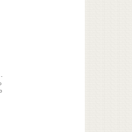
-
о
о