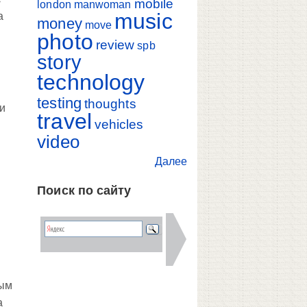
mobile
london
manwoman
music
а
money
move
photo
review
spb
story
technology
testing
thoughts
ни
travel
vehicles
video
Далее
Поиск по сайту
ным
а