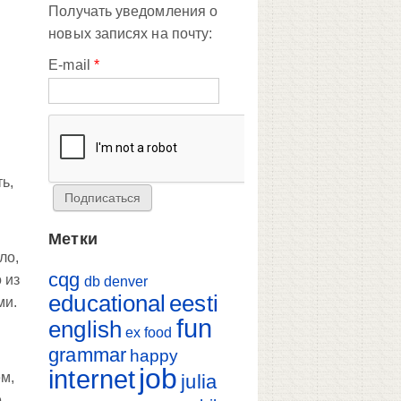
Получать уведомления о
новых записях на почту:
E-mail
*
ь,
Метки
ло,
cqg
 из
db
denver
educational
eesti
ми.
fun
english
ex
food
grammar
happy
job
internet
м,
julia
е