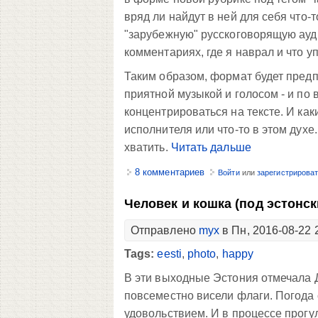
вряд ли найдут в ней для себя что
"зарубежную" русскоговорящую ауди
комментариях, где я наврал и что уп
Таким образом, формат будет предп
приятной музыкой и голосом - и по
концентрироваться на тексте. И ка
исполнителя или что-то в этом духе
хватить.
Читать дальше
8 комментариев
Войти
или
зарегистрирова
Человек и кошка (под эстонс
Отправлено
myx
в Пн, 2016-08-22 
Tags:
eesti
,
photo
,
happy
В эти выходные Эстония отмечала 
повсеместно висели флаги. Погода 
удовольствием. И в процессе прогу