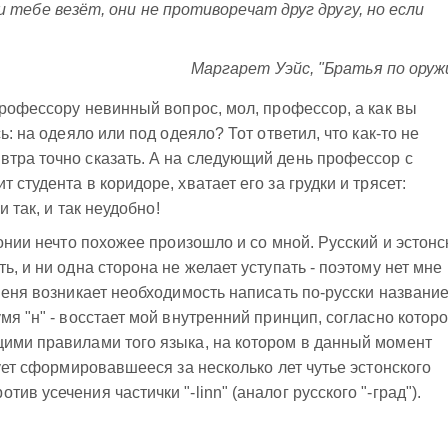
и тебе везёт, они не противоречат друг другу, но если
Маргарет Уэйс, "Братья по оруж
профессору невинный вопрос, мол, профессор, а как вы
ь: на одеяло или под одеяло? Тот ответил, что как-то не
тра точно сказать. А на следующий день профессор с
 студента в коридоре, хватает его за грудки и трясет:
и так, и так неудобно!
тонии нечто похожее произошло и со мной. Русский и эстонс
ь, и ни одна сторона не желает уступать - поэтому нет мне
меня возникает необходимость написать по-русски названи
мя "н" - восстает мой внутренний принцип, согласно котор
щими правилами того языка, на котором в данный момент
тует сформировавшееся за несколько лет чутье эстонского
в усечения частички "-linn" (аналог русского "-град").