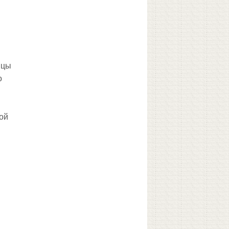
ицы
о
,
кой