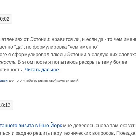
00:02
тлениях от Эстонии: нравится ли, и если да - то чем имен
зменно "да", но формулировка "чем именно"
итоге я сформулировал плюсы Эстонии в следующих словах:
сность
. В этом посте я попытаюсь раскрыть тему более
ективность.
Читать дальше
аться
для того, чтобы оставить свой комментарий.
18:13
танного визита в Нью-Йорк
мне довелось снова там оказат
ться и заодно решить пару технических вопросов. Поездка