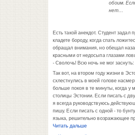
обоим. Есл
нет…
Есть такой анекдот. Студент задал 
кладете бороду, когда спать ложитес
обращал внимания, но обещал назав
красными от недосыпа глазами ловит
- Сволочь! Всю ночь не мог заснуть: 
Так вот, на втором году жизни в Эс
схлестнулись в моей голове насмерт
больше покоя в те минуты, когда у 
столицы Эстонии. Если писать с дву
я всегда руководствуюсь действую
пишу. Если писать с одной - то бун
языка, решительно возражающее проти
Читать дальше