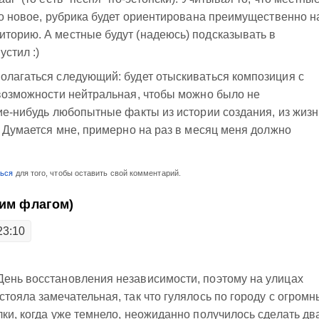
-то новое, рубрика будет ориентирована преимущественно н
торию. А местные будут (надеюсь) подсказывать в
устил :)
олагаться следующий: будет отыскиваться композиция с
 возможности нейтральная, чтобы можно было не
кие-нибудь любопытные факты из истории создания, из жиз
. Думается мне, примерно на раз в месяц меня должно
ться
для того, чтобы оставить свой комментарий.
ким флагом)
23:10
День восстановления независимости, поэтому на улицах
стояла замечательная, так что гулялось по городу с огром
лки, когда уже темнело, неожиданно получилось сделать дв