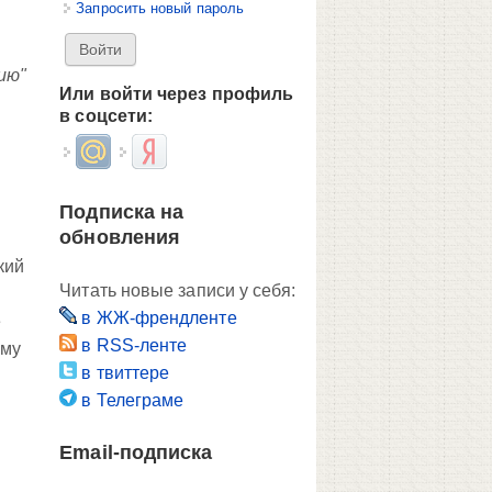
Запросить новый пароль
ию"
Или войти через профиль
в соцсети:
Login with Mail.ru
Login with Яндекс
Подписка на
обновления
кий
Читать новые записи у себя:
в ЖЖ-френдленте
е
в RSS-ленте
ому
в твиттере
в Телеграме
Email-подписка