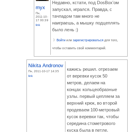
Недавно, кстати, под DosBox'ом
myx
запускал, игрался. Правда, с
Пн,
тачпадом там много не
2011-10-
17 00:39
наиграешь, а мышку подцеплять
link
было лень :)
Войти
или
зарегистрироваться
для того,
чтобы оставить свой комментарий.
Nikita Andronov
кажись решил. отрезаем
Пн, 2011-10-17 14:35
от веревки кусок 50
link
метров, делаем на
концах кольцеобразные
узлы. первый цепляем за
верхний крюк, во второй
продеваем 100-метровый
кусок веревки так, чтобы
середина стометрового
куска была в петле.