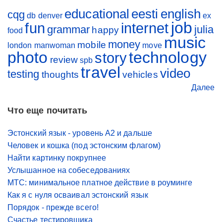
educational
eesti
english
cqg
db
denver
ex
job
fun
internet
grammar
julia
happy
food
music
money
mobile
london
manwoman
move
photo
technology
story
review
spb
travel
video
testing
thoughts
vehicles
Далее
Что еще почитать
Эстонский язык - уровень A2 и дальше
Человек и кошка (под эстонским флагом)
Найти картинку покрупнее
Услышанное на собеседованиях
МТС: минимальное платное действие в роуминге
Как я с нуля осваивал эстонский язык
Порядок - прежде всего!
Счастье тестировщика