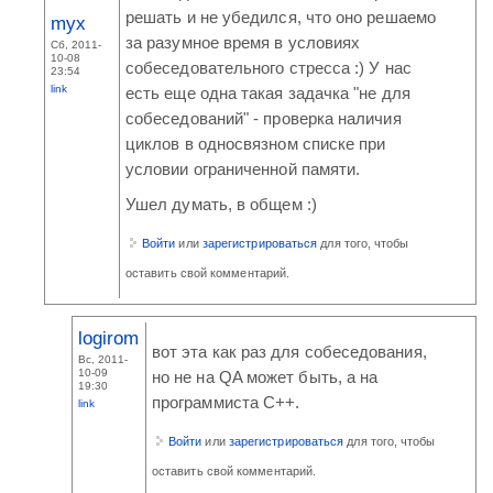
решать и не убедился, что оно решаемо
myx
за разумное время в условиях
Сб, 2011-
10-08
собеседовательного стресса :) У нас
23:54
link
есть еще одна такая задачка "не для
собеседований" - проверка наличия
циклов в односвязном списке при
условии ограниченной памяти.
Ушел думать, в общем :)
Войти
или
зарегистрироваться
для того, чтобы
оставить свой комментарий.
logirom
вот эта как раз для собеседования,
Вс, 2011-
10-09
но не на QA может быть, а на
19:30
программиста C++.
link
Войти
или
зарегистрироваться
для того, чтобы
оставить свой комментарий.