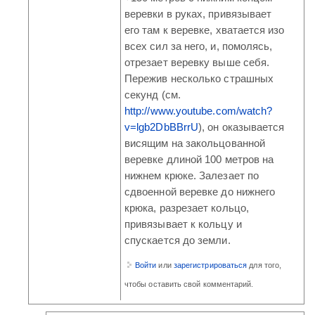
веревки в руках, привязывает
его там к веревке, хватается изо
всех сил за него, и, помолясь,
отрезает веревку выше себя.
Пережив несколько страшных
секунд (см.
http://www.youtube.com/watch?
v=lgb2DbBBrrU
), он оказывается
висящим на закольцованной
веревке длиной 100 метров на
нижнем крюке. Залезает по
сдвоенной веревке до нижнего
крюка, разрезает кольцо,
привязывает к кольцу и
спускается до земли.
Войти
или
зарегистрироваться
для того,
чтобы оставить свой комментарий.