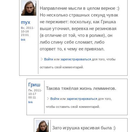
Направление мысли в целом верное :)
Но несколько страшных секунд чувак
myx
не переживет: поскольку, как Гришка
Вс, 2011-
выше уточнил, веревка не резиновая
10-16
(в отличие от той, что в ролике), он
23:01
link
либо спину себе сломает, либо
оторвет то, к чему ее привязал.
Войти
или
зарегистрироваться
для того, чтобы
оставить свой комментарий.
Гриш
Такова тяжёлая жизнь леммингов.
Пн, 2011-
10-17
00:11
Войти
или
зарегистрироваться
для того,
link
чтобы оставить свой комментарий.
Зато игрушка красивая была :)