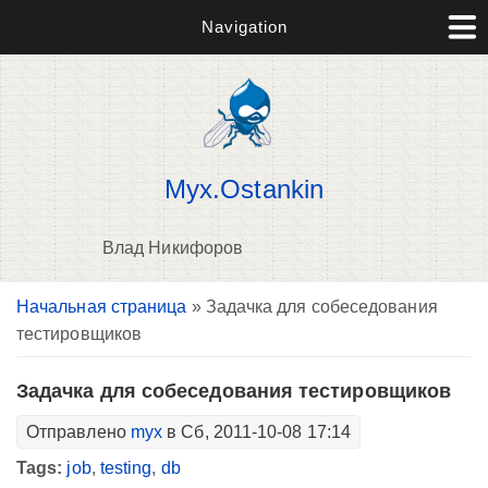
Navigation
Myx.Ostankin
Влад Никифоров
Вы здесь
Начальная страница
» Задачка для собеседования
В
тестировщиков
д
п
Задачка для собеседования тестировщиков
Отправлено
myx
в Сб, 2011-10-08 17:14
Tags:
job
,
testing
,
db