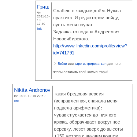
Гриш
Слабею с каждым днём. Нужна
Чт,
2011-10-
практика. Я редактором пойду,
13
17:40
пусть меня научат.
link
Задачка-то подана Андреем из
Новосибирского.
http://www.linkedin.com/profile/view?
id=741791
Войти
или
зарегистрироваться
для того,
чтобы оставить свой комментарий.
Nikita Andronov
такая бредовая версия
Вс, 2011-10-16 22:50
(исправленная, сначала меня
link
подвела арифметика):
чувак спускается до нижнего
крюка, оборачивает вокруг нее
веревку, лезет вверх до высоты
+150 метров с нижним концом