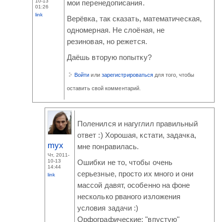
10-13
мои перенедописания.
01:26
link
Верёвка, так сказать, математическая,
одномерная. Не слоёная, не
резиновая, но режется.
Даёшь вторую попытку?
Войти
или
зарегистрироваться
для того, чтобы
оставить свой комментарий.
Поленился и нагуглил правильный
ответ :) Хорошая, кстати, задачка,
myx
мне понравилась.
Чт, 2011-
10-13
Ошибки не то, чтобы очень
14:44
серьезные, просто их много и они
link
массой давят, особенно на фоне
несколько рваного изложения
условия задачи :)
Орфографические: "впустую"