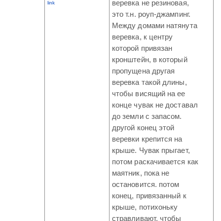
веревка не резиновая,
link
это т.н. роуп-джампинг.
Между домами натянута
веревка, к центру
которой привязан
кронштейн, в который
пропущена другая
веревка такой длины,
чтобы висящий на ее
конце чувак не доставал
до земли с запасом.
другой конец этой
веревки крепится на
крыше. Чувак прыгает,
потом раскачивается как
маятник, пока не
остановится. потом
конец, привязанный к
крыше, потихоньку
стравливают, чтобы