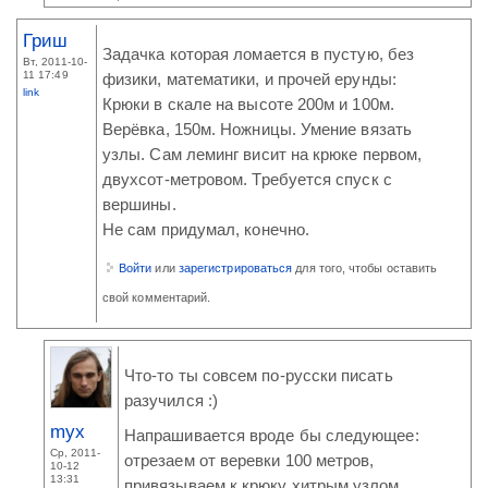
Гриш
Задачка которая ломается в пустую, без
Вт, 2011-10-
11 17:49
физики, математики, и прочей ерунды:
link
Крюки в скале на высоте 200м и 100м.
Верёвка, 150м. Ножницы. Умение вязать
узлы. Сам леминг висит на крюке первом,
двухсот-метровом. Требуется спуск с
вершины.
Не сам придумал, конечно.
Войти
или
зарегистрироваться
для того, чтобы оставить
свой комментарий.
Что-то ты совсем по-русски писать
разучился :)
myx
Напрашивается вроде бы следующее:
Ср, 2011-
отрезаем от веревки 100 метров,
10-12
13:31
привязываем к крюку хитрым узлом,