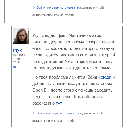
Войти
или
зарегистрироваться
для того, чтобы
оставить свой комментарий.
Угу, стыдно, факт. Частично в этом
виноват друпал, которому позарез нужен
email пользователя, без которого аккаунт
myx
не заводится, частично сам гугл, который
Сб, 2011-
10-08
не отдает email. Уже второй месяц чешу
23:51
link
голову и думаю, как сделать это прямее.
Но твоя проблема лечится. Зайди
сюда
и
добавь гугловый аккаунт к списку своих
OpenID - после этого сможешь заходить,
через что захочешь. Как добавлять -
рассказано
тут
.
Войти
или
зарегистрироваться
для того, чтобы
оставить свой комментарий.