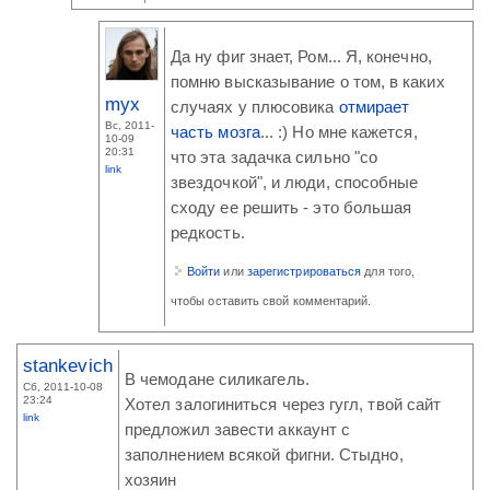
Да ну фиг знает, Ром... Я, конечно,
помню высказывание о том, в каких
myx
случаях у плюсовика
отмирает
Вс, 2011-
часть мозга
... :) Но мне кажется,
10-09
20:31
что эта задачка сильно "со
link
звездочкой", и люди, способные
сходу ее решить - это большая
редкость.
Войти
или
зарегистрироваться
для того,
чтобы оставить свой комментарий.
stankevich
В чемодане силикагель.
Сб, 2011-10-08
23:24
Хотел залогиниться через гугл, твой сайт
link
предложил завести аккаунт с
заполнением всякой фигни. Стыдно,
хозяин