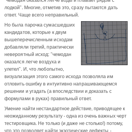
"чемодан оказался легче воды и плавает рядом с
лодкой". Многие, отметив это, сразу пытаются дать
ответ. Чаще всего неправильный.
Но была парочка сумасшедших
кандидатов, которые к двум
вышеперечисленным исходам
добавляли третий, практически
невероятный исход: "чемодан
оказался легче воздуха и
улетел". И, что любопытно,
визуализация этого самого исхода позволяла им
отловить ошибку в интуитивно напрашивающемся
решении и угадать (а впоследствии и доказать с
формулами в руках) правильный ответ.
Умение найти нестандартное действие, приводящее к
неожиданному результату - одна из очень важных черт
тестировщика. Не только (и даже не столько!) потому,
что это позволяет найти экзотические дефекты -