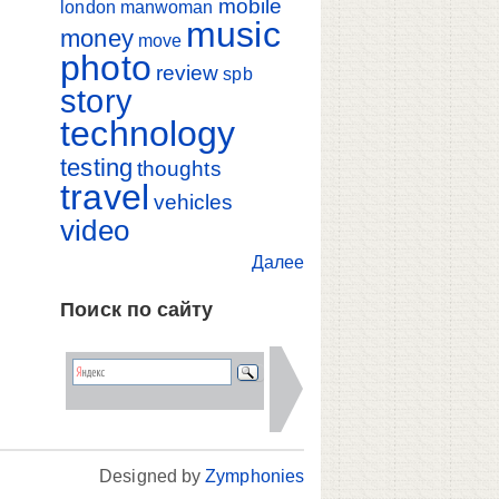
mobile
london
manwoman
music
money
move
photo
review
spb
story
technology
testing
thoughts
travel
vehicles
video
Далее
Поиск по сайту
Designed by
Zymphonies