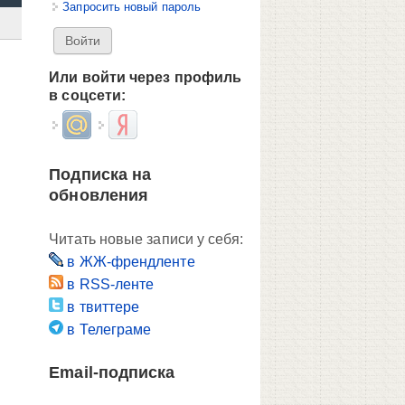
Запросить новый пароль
Или войти через профиль
в соцсети:
Login with Mail.ru
Login with Яндекс
Подписка на
обновления
Читать новые записи у себя:
в ЖЖ-френдленте
в RSS-ленте
в твиттере
в Телеграме
Email-подписка