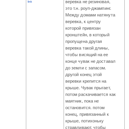
веревка не резиновая,
link
это т.н. роуп-джампинг.
Между домами натянута
веревка, к центру
которой привязан
кронштейн, в который
пропущена другая
веревка такой длины,
чтобы висящий на ее
конце чувак не доставал
до земли с запасом.
другой конец этой
веревки крепится на
крыше. Чувак прыгает,
потом раскачивается как
маятник, пока не
остановится. потом
конец, привязанный к
крыше, потихоньку
стравливают, чтобы