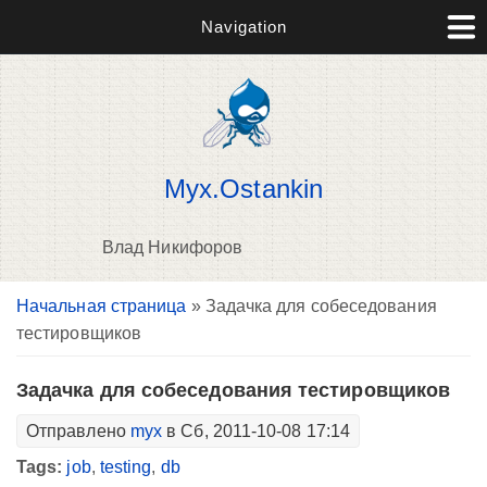
Navigation
Myx.Ostankin
Влад Никифоров
Вы здесь
Начальная страница
» Задачка для собеседования
В
тестировщиков
д
п
Задачка для собеседования тестировщиков
Отправлено
myx
в Сб, 2011-10-08 17:14
Tags:
job
,
testing
,
db