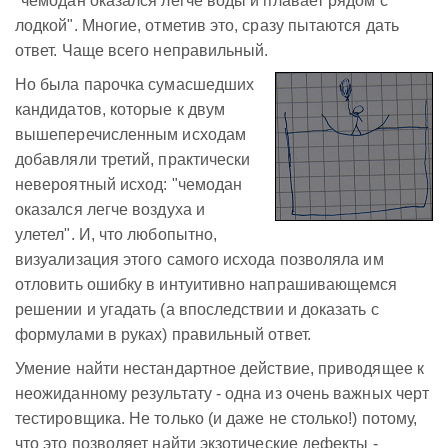
"чемодан оказался легче воды и плавает рядом с
лодкой". Многие, отметив это, сразу пытаются дать
ответ. Чаще всего неправильный.
Но была парочка сумасшедших
кандидатов, которые к двум
вышеперечисленным исходам
добавляли третий, практически
невероятный исход: "чемодан
оказался легче воздуха и
улетел". И, что любопытно,
визуализация этого самого исхода позволяла им
отловить ошибку в интуитивно напрашивающемся
решении и угадать (а впоследствии и доказать с
формулами в руках) правильный ответ.
Умение найти нестандартное действие, приводящее к
неожиданному результату - одна из очень важных черт
тестировщика. Не только (и даже не столько!) потому,
что это позволяет найти экзотические дефекты -