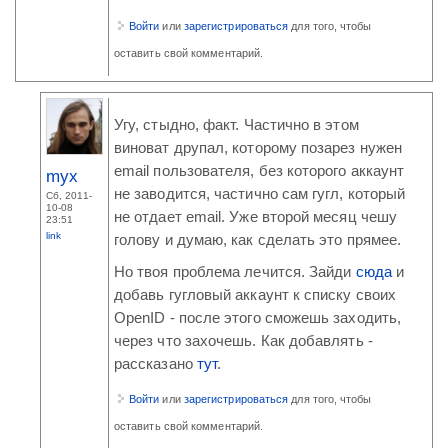
Войти
или
зарегистрироваться
для того, чтобы
оставить свой комментарий.
Угу, стыдно, факт. Частично в этом
виноват друпал, которому позарез нужен
email пользователя, без которого аккаунт
myx
не заводится, частично сам гугл, который
Сб, 2011-
10-08
не отдает email. Уже второй месяц чешу
23:51
link
голову и думаю, как сделать это прямее.
Но твоя проблема лечится. Зайди
сюда
и
добавь гугловый аккаунт к списку своих
OpenID - после этого сможешь заходить,
через что захочешь. Как добавлять -
рассказано
тут
.
Войти
или
зарегистрироваться
для того, чтобы
оставить свой комментарий.