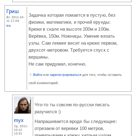
Гриш
Задачка которая ломается в пустую, без
Вт, 2011-10-
11 17:49
физики, математики, и прочей ерунды:
link
Крюки в скале на высоте 200м и 100м.
Верёвка, 150м. Ножницы. Умение вязать
узлы. Сам леминг висит на крюке первом,
двухсот-метровом. Требуется спуск с
вершины.
Не сам придумал, конечно.
Войти
или
зарегистрироваться
для того, чтобы оставить
свой комментарий.
Что-то ты совсем по-русски писать
разучился :)
myx
Напрашивается вроде бы следующее:
Ср, 2011-
отрезаем от веревки 100 метров,
10-12
13:31
привязываем к крюку хитрым узлом,