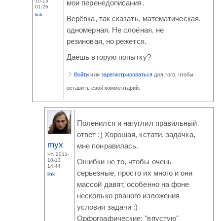
10-13
мои перенедописания.
01:26
link
Верёвка, так сказать, математическая,
одномерная. Не слоёная, не
резиновая, но режется.
Даёшь вторую попытку?
Войти
или
зарегистрироваться
для того, чтобы
оставить свой комментарий.
Поленился и нагуглил правильный
ответ :) Хорошая, кстати, задачка,
myx
мне понравилась.
Чт, 2011-
10-13
Ошибки не то, чтобы очень
14:44
серьезные, просто их много и они
link
массой давят, особенно на фоне
несколько рваного изложения
условия задачи :)
Орфографические: "впустую"