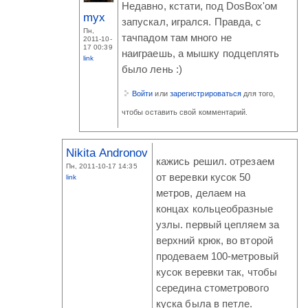
Недавно, кстати, под DosBox'ом
myx
запускал, игрался. Правда, с
Пн,
тачпадом там много не
2011-10-
17 00:39
наиграешь, а мышку подцеплять
link
было лень :)
Войти
или
зарегистрироваться
для того,
чтобы оставить свой комментарий.
Nikita Andronov
кажись решил. отрезаем
Пн, 2011-10-17 14:35
от веревки кусок 50
link
метров, делаем на
концах кольцеобразные
узлы. первый цепляем за
верхний крюк, во второй
продеваем 100-метровый
кусок веревки так, чтобы
середина стометрового
куска была в петле.