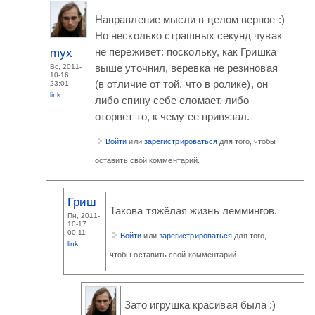
Направление мысли в целом верное :)
Но несколько страшных секунд чувак
myx
не переживет: поскольку, как Гришка
Вс, 2011-
выше уточнил, веревка не резиновая
10-16
(в отличие от той, что в ролике), он
23:01
link
либо спину себе сломает, либо
оторвет то, к чему ее привязал.
Войти
или
зарегистрироваться
для того, чтобы
оставить свой комментарий.
Гриш
Такова тяжёлая жизнь леммингов.
Пн, 2011-
10-17
00:11
Войти
или
зарегистрироваться
для того,
link
чтобы оставить свой комментарий.
Зато игрушка красивая была :)