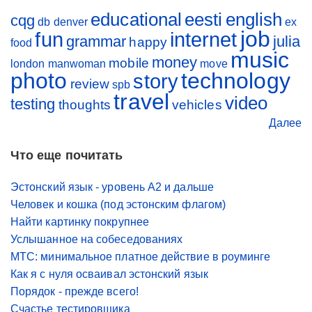
educational
eesti
english
cqg
db
denver
ex
job
fun
internet
grammar
julia
happy
food
music
money
mobile
london
manwoman
move
photo
technology
story
review
spb
travel
video
testing
thoughts
vehicles
Далее
Что еще почитать
Эстонский язык - уровень A2 и дальше
Человек и кошка (под эстонским флагом)
Найти картинку покрупнее
Услышанное на собеседованиях
МТС: минимальное платное действие в роуминге
Как я с нуля осваивал эстонский язык
Порядок - прежде всего!
Счастье тестировщика