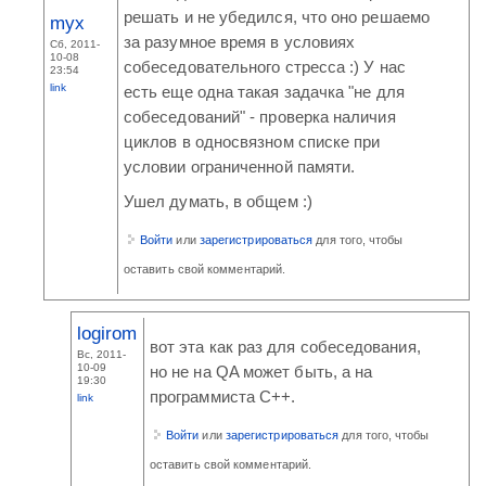
решать и не убедился, что оно решаемо
myx
за разумное время в условиях
Сб, 2011-
10-08
собеседовательного стресса :) У нас
23:54
link
есть еще одна такая задачка "не для
собеседований" - проверка наличия
циклов в односвязном списке при
условии ограниченной памяти.
Ушел думать, в общем :)
Войти
или
зарегистрироваться
для того, чтобы
оставить свой комментарий.
logirom
вот эта как раз для собеседования,
Вс, 2011-
10-09
но не на QA может быть, а на
19:30
программиста C++.
link
Войти
или
зарегистрироваться
для того, чтобы
оставить свой комментарий.