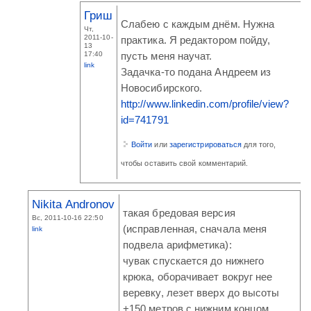
Гриш
Слабею с каждым днём. Нужна
Чт,
2011-10-
практика. Я редактором пойду,
13
17:40
пусть меня научат.
link
Задачка-то подана Андреем из
Новосибирского.
http://www.linkedin.com/profile/view?
id=741791
Войти
или
зарегистрироваться
для того,
чтобы оставить свой комментарий.
Nikita Andronov
такая бредовая версия
Вс, 2011-10-16 22:50
(исправленная, сначала меня
link
подвела арифметика):
чувак спускается до нижнего
крюка, оборачивает вокруг нее
веревку, лезет вверх до высоты
+150 метров с нижним концом