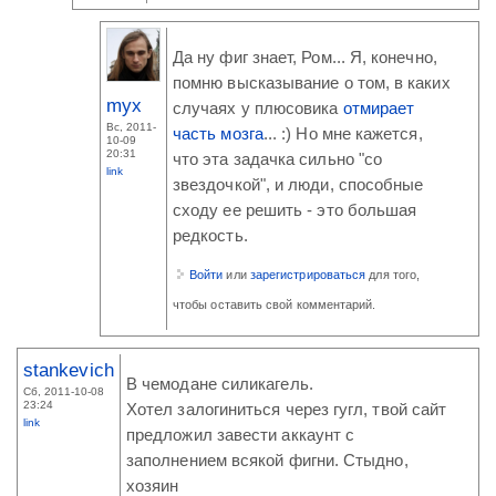
Да ну фиг знает, Ром... Я, конечно,
помню высказывание о том, в каких
myx
случаях у плюсовика
отмирает
Вс, 2011-
часть мозга
... :) Но мне кажется,
10-09
20:31
что эта задачка сильно "со
link
звездочкой", и люди, способные
сходу ее решить - это большая
редкость.
Войти
или
зарегистрироваться
для того,
чтобы оставить свой комментарий.
stankevich
В чемодане силикагель.
Сб, 2011-10-08
23:24
Хотел залогиниться через гугл, твой сайт
link
предложил завести аккаунт с
заполнением всякой фигни. Стыдно,
хозяин