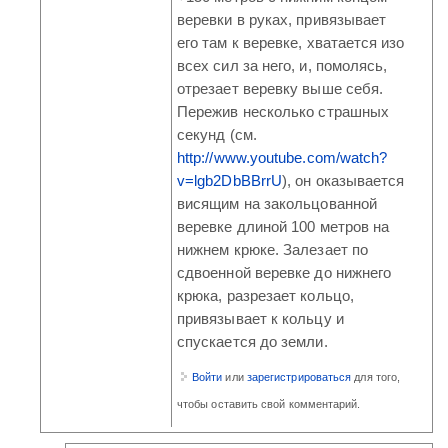
веревки в руках, привязывает
его там к веревке, хватается изо
всех сил за него, и, помолясь,
отрезает веревку выше себя.
Пережив несколько страшных
секунд (см.
http://www.youtube.com/watch?
v=lgb2DbBBrrU
), он оказывается
висящим на закольцованной
веревке длиной 100 метров на
нижнем крюке. Залезает по
сдвоенной веревке до нижнего
крюка, разрезает кольцо,
привязывает к кольцу и
спускается до земли.
Войти
или
зарегистрироваться
для того,
чтобы оставить свой комментарий.