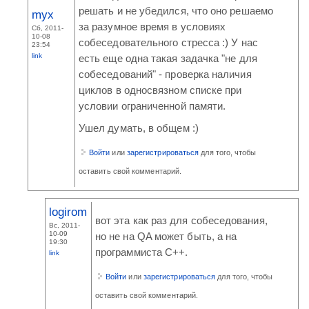
решать и не убедился, что оно решаемо
myx
за разумное время в условиях
Сб, 2011-
10-08
собеседовательного стресса :) У нас
23:54
link
есть еще одна такая задачка "не для
собеседований" - проверка наличия
циклов в односвязном списке при
условии ограниченной памяти.
Ушел думать, в общем :)
Войти
или
зарегистрироваться
для того, чтобы
оставить свой комментарий.
logirom
вот эта как раз для собеседования,
Вс, 2011-
10-09
но не на QA может быть, а на
19:30
программиста C++.
link
Войти
или
зарегистрироваться
для того, чтобы
оставить свой комментарий.