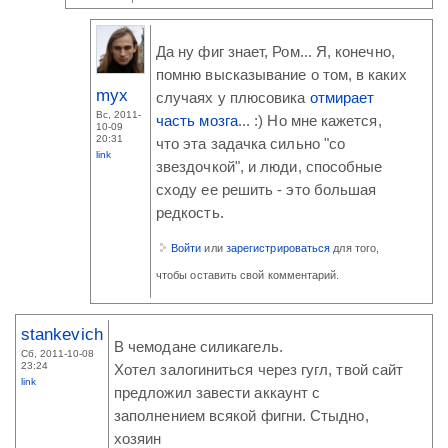
Да ну фиг знает, Ром... Я, конечно,
помню высказывание о том, в каких
myx
случаях у плюсовика
отмирает
Вс, 2011-
часть мозга
... :) Но мне кажется,
10-09
20:31
что эта задачка сильно "со
link
звездочкой", и люди, способные
сходу ее решить - это большая
редкость.
Войти
или
зарегистрироваться
для того,
чтобы оставить свой комментарий.
stankevich
В чемодане силикагель.
Сб, 2011-10-08
23:24
Хотел залогиниться через гугл, твой сайт
link
предложил завести аккаунт с
заполнением всякой фигни. Стыдно,
хозяин