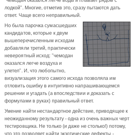
"чемодан оказался легче воды и плавает рядом с
лодкой". Многие, отметив это, сразу пытаются дать
ответ. Чаще всего неправильный.
Но была парочка сумасшедших
кандидатов, которые к двум
вышеперечисленным исходам
добавляли третий, практически
невероятный исход: "чемодан
оказался легче воздуха и
улетел". И, что любопытно,
визуализация этого самого исхода позволяла им
отловить ошибку в интуитивно напрашивающемся
решении и угадать (а впоследствии и доказать с
формулами в руках) правильный ответ.
Умение найти нестандартное действие, приводящее к
неожиданному результату - одна из очень важных черт
тестировщика. Не только (и даже не столько!) потому,
что это позволяет найти экзотические дефекты -