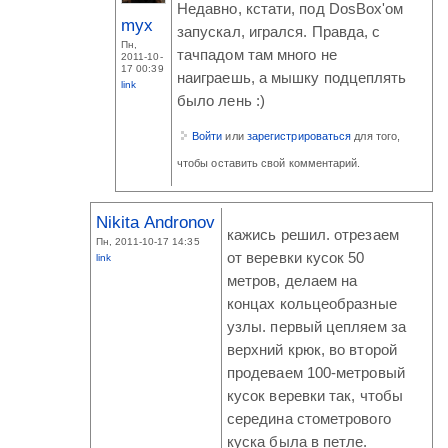
Недавно, кстати, под DosBox'ом
myx
запускал, игрался. Правда, с
Пн,
тачпадом там много не
2011-10-
17 00:39
наиграешь, а мышку подцеплять
link
было лень :)
Войти
или
зарегистрироваться
для того,
чтобы оставить свой комментарий.
Nikita Andronov
кажись решил. отрезаем
Пн, 2011-10-17 14:35
от веревки кусок 50
link
метров, делаем на
концах кольцеобразные
узлы. первый цепляем за
верхний крюк, во второй
продеваем 100-метровый
кусок веревки так, чтобы
середина стометрового
куска была в петле.