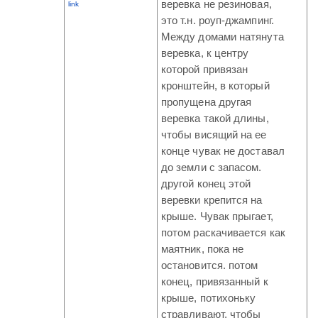
веревка не резиновая,
link
это т.н. роуп-джампинг.
Между домами натянута
веревка, к центру
которой привязан
кронштейн, в который
пропущена другая
веревка такой длины,
чтобы висящий на ее
конце чувак не доставал
до земли с запасом.
другой конец этой
веревки крепится на
крыше. Чувак прыгает,
потом раскачивается как
маятник, пока не
остановится. потом
конец, привязанный к
крыше, потихоньку
стравливают, чтобы