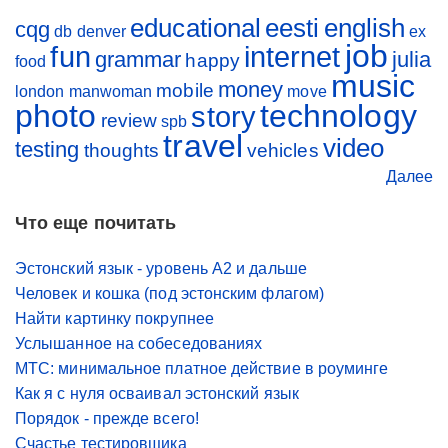
educational
eesti
english
cqg
db
denver
ex
job
fun
internet
grammar
julia
happy
food
music
money
mobile
london
manwoman
move
photo
technology
story
review
spb
travel
video
testing
thoughts
vehicles
Далее
Что еще почитать
Эстонский язык - уровень A2 и дальше
Человек и кошка (под эстонским флагом)
Найти картинку покрупнее
Услышанное на собеседованиях
МТС: минимальное платное действие в роуминге
Как я с нуля осваивал эстонский язык
Порядок - прежде всего!
Счастье тестировщика