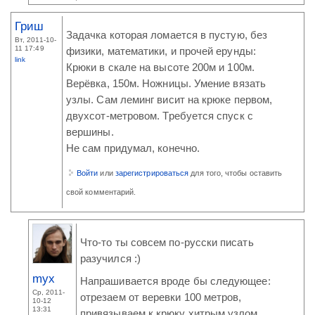
Гриш
Задачка которая ломается в пустую, без
Вт, 2011-10-
11 17:49
физики, математики, и прочей ерунды:
link
Крюки в скале на высоте 200м и 100м.
Верёвка, 150м. Ножницы. Умение вязать
узлы. Сам леминг висит на крюке первом,
двухсот-метровом. Требуется спуск с
вершины.
Не сам придумал, конечно.
Войти
или
зарегистрироваться
для того, чтобы оставить
свой комментарий.
Что-то ты совсем по-русски писать
разучился :)
myx
Напрашивается вроде бы следующее:
Ср, 2011-
отрезаем от веревки 100 метров,
10-12
13:31
привязываем к крюку хитрым узлом,