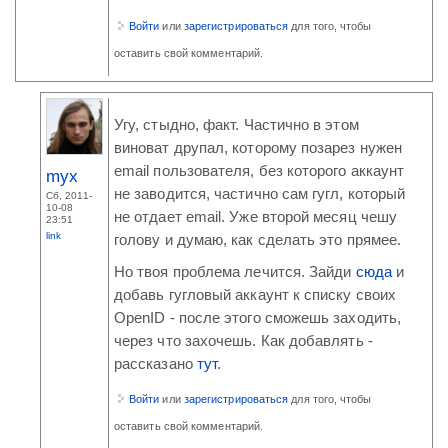
Войти
или
зарегистрироваться
для того, чтобы
оставить свой комментарий.
Угу, стыдно, факт. Частично в этом
виноват друпал, которому позарез нужен
email пользователя, без которого аккаунт
myx
не заводится, частично сам гугл, который
Сб, 2011-
10-08
не отдает email. Уже второй месяц чешу
23:51
link
голову и думаю, как сделать это прямее.
Но твоя проблема лечится. Зайди
сюда
и
добавь гугловый аккаунт к списку своих
OpenID - после этого сможешь заходить,
через что захочешь. Как добавлять -
рассказано
тут
.
Войти
или
зарегистрироваться
для того, чтобы
оставить свой комментарий.