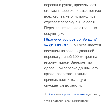
веревки в руках, привязывает
его там к веревке, хватается изо
всех сил за него, и, помолясь,
отрезает веревку выше себя.
Пережив несколько страшных
секунд (см.
http://www.youtube.com/watch?
v=lgb2DbBBrrU
), он оказывается
висящим на закольцованной
веревке длиной 100 метров на
нижнем крюке. Залезает по
сдвоенной веревке до нижнего
крюка, разрезает кольцо,
привязывает к кольцу и
спускается до земли.
Войти
или
зарегистрироваться
для того,
чтобы оставить свой комментарий.