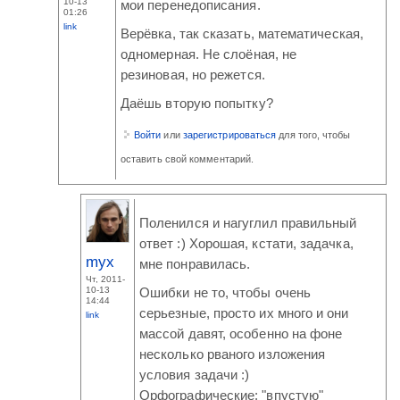
10-13
мои перенедописания.
01:26
link
Верёвка, так сказать, математическая,
одномерная. Не слоёная, не
резиновая, но режется.
Даёшь вторую попытку?
Войти
или
зарегистрироваться
для того, чтобы
оставить свой комментарий.
Поленился и нагуглил правильный
ответ :) Хорошая, кстати, задачка,
myx
мне понравилась.
Чт, 2011-
10-13
Ошибки не то, чтобы очень
14:44
серьезные, просто их много и они
link
массой давят, особенно на фоне
несколько рваного изложения
условия задачи :)
Орфографические: "впустую"