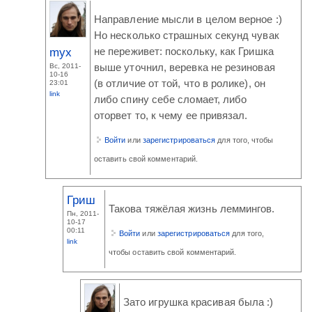
Направление мысли в целом верное :)
Но несколько страшных секунд чувак
myx
не переживет: поскольку, как Гришка
Вс, 2011-
выше уточнил, веревка не резиновая
10-16
(в отличие от той, что в ролике), он
23:01
link
либо спину себе сломает, либо
оторвет то, к чему ее привязал.
Войти
или
зарегистрироваться
для того, чтобы
оставить свой комментарий.
Гриш
Такова тяжёлая жизнь леммингов.
Пн, 2011-
10-17
00:11
Войти
или
зарегистрироваться
для того,
link
чтобы оставить свой комментарий.
Зато игрушка красивая была :)