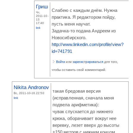
Гриш
Слабею с каждым днём. Нужна
Чт,
2011-10-
практика. Я редактором пойду,
13
17:40
пусть меня научат.
link
Задачка-то подана Андреем из
Новосибирского.
http://www.linkedin.com/profile/view?
id=741791
Войти
или
зарегистрироваться
для того,
чтобы оставить свой комментарий.
Nikita Andronov
такая бредовая версия
Вс, 2011-10-16 22:50
(исправленная, сначала меня
link
подвела арифметика):
чувак спускается до нижнего
крюка, оборачивает вокруг нее
веревку, лезет вверх до высоты
+150 метров с нижним концом