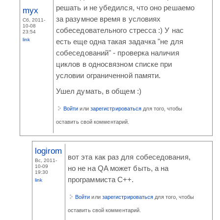
решать и не убедился, что оно решаемо
myx
за разумное время в условиях
Сб, 2011-
10-08
собеседовательного стресса :) У нас
23:54
link
есть еще одна такая задачка "не для
собеседований" - проверка наличия
циклов в односвязном списке при
условии ограниченной памяти.
Ушел думать, в общем :)
Войти
или
зарегистрироваться
для того, чтобы
оставить свой комментарий.
logirom
вот эта как раз для собеседования,
Вс, 2011-
10-09
но не на QA может быть, а на
19:30
программиста C++.
link
Войти
или
зарегистрироваться
для того, чтобы
оставить свой комментарий.