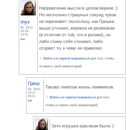
Направление мысли в целом верное :)
Но несколько страшных секунд чувак
myx
не переживет: поскольку, как Гришка
Вс, 2011-
выше уточнил, веревка не резиновая
10-16
(в отличие от той, что в ролике), он
23:01
link
либо спину себе сломает, либо
оторвет то, к чему ее привязал.
Войти
или
зарегистрироваться
для того, чтобы
оставить свой комментарий.
Гриш
Такова тяжёлая жизнь леммингов.
Пн, 2011-
10-17
00:11
Войти
или
зарегистрироваться
для того,
link
чтобы оставить свой комментарий.
Зато игрушка красивая была :)