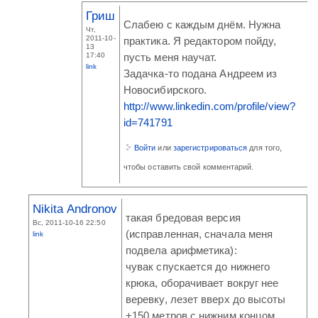
Гриш
Слабею с каждым днём. Нужна
Чт,
2011-10-
практика. Я редактором пойду,
13
17:40
пусть меня научат.
link
Задачка-то подана Андреем из
Новосибирского.
http://www.linkedin.com/profile/view?
id=741791
Войти
или
зарегистрироваться
для того,
чтобы оставить свой комментарий.
Nikita Andronov
такая бредовая версия
Вс, 2011-10-16 22:50
(исправленная, сначала меня
link
подвела арифметика):
чувак спускается до нижнего
крюка, оборачивает вокруг нее
веревку, лезет вверх до высоты
+150 метров с нижним концом