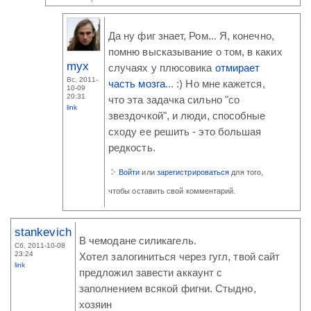
Да ну фиг знает, Ром... Я, конечно,
помню высказывание о том, в каких
myx
случаях у плюсовика
отмирает
Вс, 2011-
часть мозга
... :) Но мне кажется,
10-09
20:31
что эта задачка сильно "со
link
звездочкой", и люди, способные
сходу ее решить - это большая
редкость.
Войти
или
зарегистрироваться
для того,
чтобы оставить свой комментарий.
stankevich
В чемодане силикагель.
Сб, 2011-10-08
23:24
Хотел залогиниться через гугл, твой сайт
link
предложил завести аккаунт с
заполнением всякой фигни. Стыдно,
хозяин