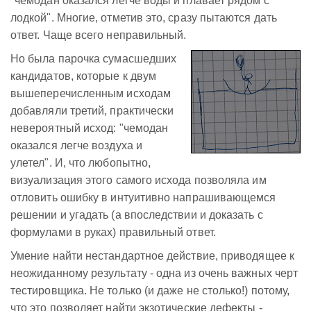
"чемодан оказался легче воды и плавает рядом с
лодкой". Многие, отметив это, сразу пытаются дать
ответ. Чаще всего неправильный.
Но была парочка сумасшедших
кандидатов, которые к двум
вышеперечисленным исходам
добавляли третий, практически
невероятный исход: "чемодан
оказался легче воздуха и
улетел". И, что любопытно,
визуализация этого самого исхода позволяла им
отловить ошибку в интуитивно напрашивающемся
решении и угадать (а впоследствии и доказать с
формулами в руках) правильный ответ.
Умение найти нестандартное действие, приводящее к
неожиданному результату - одна из очень важных черт
тестировщика. Не только (и даже не столько!) потому,
что это позволяет найти экзотические дефекты -