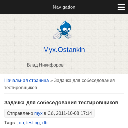
Navigation
Myx.Ostankin
Влад Никифоров
Вы здесь
Начальная страница
» Задачка для собеседования
В
тестировщиков
д
п
Задачка для собеседования тестировщиков
Отправлено
myx
в Сб, 2011-10-08 17:14
Tags:
job
,
testing
,
db