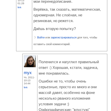
10-13
мои перенедописания.
01:26
link
Верёвка, так сказать, математическая,
одномерная. Не слоёная, не
резиновая, но режется.
Даёшь вторую попытку?
Войти
или
зарегистрироваться
для того, чтобы
оставить свой комментарий.
Поленился и нагуглил правильный
ответ :) Хорошая, кстати, задачка,
myx
мне понравилась.
Чт, 2011-
10-13
Ошибки не то, чтобы очень
14:44
серьезные, просто их много и они
link
массой давят, особенно на фоне
несколько рваного изложения
условия задачи :)
Орфографические: "впустую"