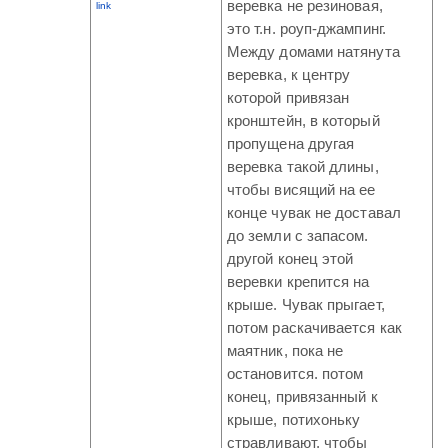
веревка не резиновая,
link
это т.н. роуп-джампинг.
Между домами натянута
веревка, к центру
которой привязан
кронштейн, в который
пропущена другая
веревка такой длины,
чтобы висящий на ее
конце чувак не доставал
до земли с запасом.
другой конец этой
веревки крепится на
крыше. Чувак прыгает,
потом раскачивается как
маятник, пока не
остановится. потом
конец, привязанный к
крыше, потихоньку
стравливают, чтобы