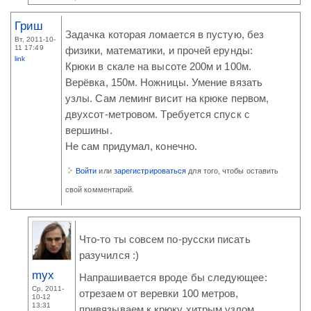
Гриш
Задачка которая ломается в пустую, без
Вт, 2011-10-
11 17:49
физики, математики, и прочей ерунды:
link
Крюки в скале на высоте 200м и 100м.
Верёвка, 150м. Ножницы. Умение вязать
узлы. Сам леминг висит на крюке первом,
двухсот-метровом. Требуется спуск с
вершины.
Не сам придумал, конечно.
Войти
или
зарегистрироваться
для того, чтобы оставить
свой комментарий.
Что-то ты совсем по-русски писать
разучился :)
myx
Напрашивается вроде бы следующее:
Ср, 2011-
отрезаем от веревки 100 метров,
10-12
13:31
привязываем к крюку хитрым узлом,