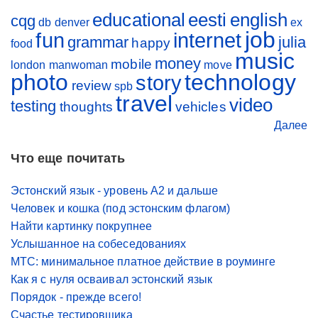
educational
eesti
english
cqg
db
denver
ex
job
fun
internet
grammar
julia
happy
food
music
money
mobile
london
manwoman
move
photo
technology
story
review
spb
travel
video
testing
thoughts
vehicles
Далее
Что еще почитать
Эстонский язык - уровень A2 и дальше
Человек и кошка (под эстонским флагом)
Найти картинку покрупнее
Услышанное на собеседованиях
МТС: минимальное платное действие в роуминге
Как я с нуля осваивал эстонский язык
Порядок - прежде всего!
Счастье тестировщика