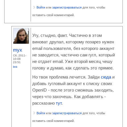
Войти
или
зарегистрироваться
для того, чтобы
оставить свой комментарий.
Угу, стыдно, факт. Частично в этом
виноват друпал, которому позарез нужен
email пользователя, без которого аккаунт
myx
не заводится, частично сам гугл, который
Сб, 2011-
10-08
не отдает email. Уже второй месяц чешу
23:51
link
голову и думаю, как сделать это прямее.
Но твоя проблема лечится. Зайди
сюда
и
добавь гугловый аккаунт к списку своих
OpenID - после этого сможешь заходить,
через что захочешь. Как добавлять -
рассказано
тут
.
Войти
или
зарегистрироваться
для того, чтобы
оставить свой комментарий.