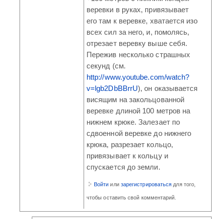
веревки в руках, привязывает
его там к веревке, хватается изо
всех сил за него, и, помолясь,
отрезает веревку выше себя.
Пережив несколько страшных
секунд (см.
http://www.youtube.com/watch?
v=lgb2DbBBrrU
), он оказывается
висящим на закольцованной
веревке длиной 100 метров на
нижнем крюке. Залезает по
сдвоенной веревке до нижнего
крюка, разрезает кольцо,
привязывает к кольцу и
спускается до земли.
Войти
или
зарегистрироваться
для того,
чтобы оставить свой комментарий.