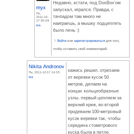
Недавно, кстати, под DosBox'ом
myx
запускал, игрался. Правда, с
Пн,
тачпадом там много не
2011-10-
17 00:39
наиграешь, а мышку подцеплять
link
было лень :)
Войти
или
зарегистрироваться
для того,
чтобы оставить свой комментарий.
Nikita Andronov
кажись решил. отрезаем
Пн, 2011-10-17 14:35
от веревки кусок 50
link
метров, делаем на
концах кольцеобразные
узлы. первый цепляем за
верхний крюк, во второй
продеваем 100-метровый
кусок веревки так, чтобы
середина стометрового
куска была в петле.