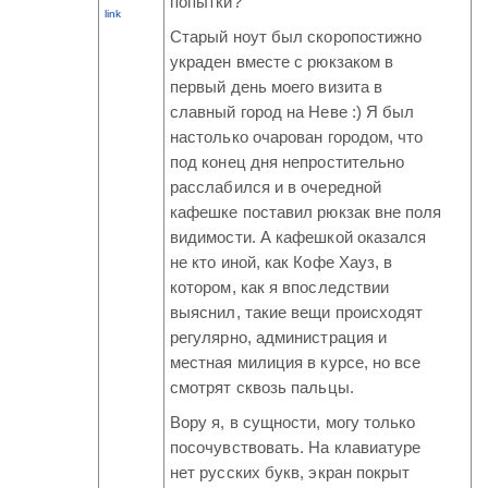
попытки?
link
Старый ноут был скоропостижно
украден вместе с рюкзаком в
первый день моего визита в
славный город на Неве :) Я был
настолько очарован городом, что
под конец дня непростительно
расслабился и в очередной
кафешке поставил рюкзак вне поля
видимости. А кафешкой оказался
не кто иной, как Кофе Хауз, в
котором, как я впоследствии
выяснил, такие вещи происходят
регулярно, администрация и
местная милиция в курсе, но все
смотрят сквозь пальцы.
Вору я, в сущности, могу только
посочувствовать. На клавиатуре
нет русских букв, экран покрыт