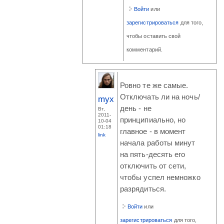
Войти
или
зарегистрироваться
для того,
чтобы оставить свой
комментарий.
Ровно те же самые.
Отключать ли на ночь/
myx
день - не
Вт,
2011-
принципиально, но
10-04
01:18
главное - в момент
link
начала работы минут
на пять-десять его
отключить от сети,
чтобы успел немножко
разрядиться.
Войти
или
зарегистрироваться
для того,