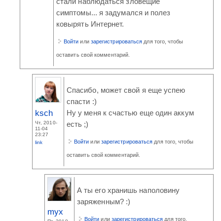
стали наблюдаться зловещие
симптомы... я задумался и полез
ковырять Интернет.
Войти
или
зарегистрироваться
для того, чтобы
оставить свой комментарий.
Спасибо, может свой я еще успею
спасти :)
ksch
Ну у меня к счастью еще один аккум
Чт, 2010-
есть ;)
11-04
23:27
Войти
или
зарегистрироваться
для того, чтобы
link
оставить свой комментарий.
А ты его хранишь наполовину
заряженным? :)
myx
Войти
или
зарегистрироваться
для того,