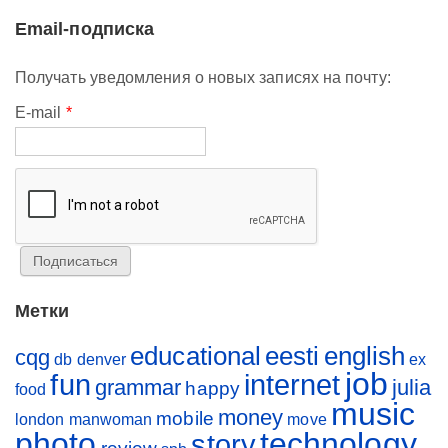
Email-подписка
Получать уведомления о новых записях на почту:
E-mail
*
Метки
educational
eesti
english
cqg
db
denver
ex
job
fun
internet
grammar
julia
happy
food
music
money
mobile
london
manwoman
move
photo
technology
story