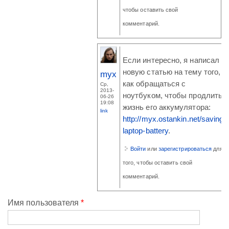
чтобы оставить свой
комментарий.
Если интересно, я написал
новую статью на тему того,
myx
как обращаться с
Ср,
2013-
ноутбуком, чтобы продлить
06-26
19:08
жизнь его аккумулятора:
link
http://myx.ostankin.net/saving-
laptop-battery
.
Войти
или
зарегистрироваться
для
того, чтобы оставить свой
комментарий.
Имя пользователя
*