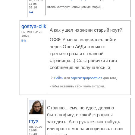
Пт, 2010-
11-05
чтобы оставить свой комментарий.
02:10
link
gostya-olik
А как ушел из жизни старый ноут?
Пн, 2010-11-08
10:28
ОФФ: У меня получилось войти
link
через Опен АйДи только с
третьего раза и с главной
страницы. :( Со странички этого
сообщения не получалось. :(
Войти
или
зарегистрироваться
для того,
чтобы оставить свой комментарий.
Странно... ему, по идее, должно
быть пофигу, с какой страницы
myx
заходить. А он ругался как-нибудь
Пн, 2010-
или просто молча игнорировал твои
11-08
12:40