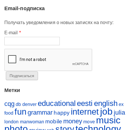
Email-подписка
Получать уведомления о новых записях на почту:
E-mail
*
Метки
educational
eesti
english
cqg
db
denver
ex
job
fun
internet
grammar
julia
happy
food
music
money
mobile
london
manwoman
move
photo
technology
story