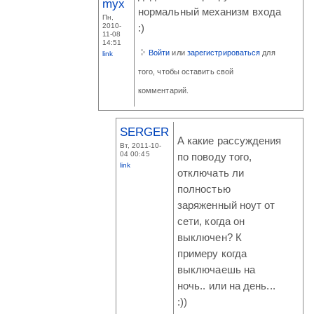
myx
нормальный механизм входа
Пн,
2010-
:)
11-08
14:51
Войти
или
зарегистрироваться
для
link
того, чтобы оставить свой
комментарий.
SERGER
А какие рассуждения
Вт, 2011-10-
04 00:45
по поводу того,
link
отключать ли
полностью
заряженный ноут от
сети, когда он
выключен? К
примеру когда
выключаешь на
ночь.. или на день...
:))