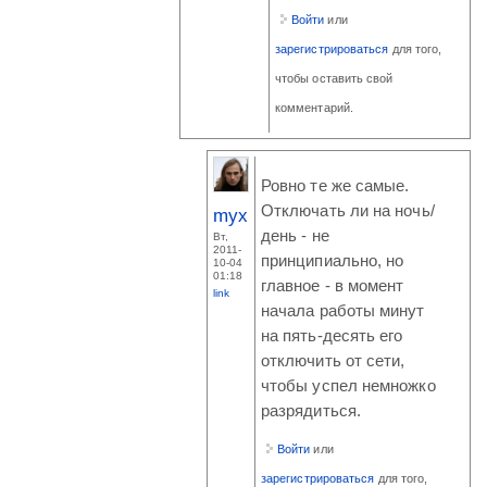
Войти
или
зарегистрироваться
для того,
чтобы оставить свой
комментарий.
Ровно те же самые.
Отключать ли на ночь/
myx
день - не
Вт,
2011-
принципиально, но
10-04
01:18
главное - в момент
link
начала работы минут
на пять-десять его
отключить от сети,
чтобы успел немножко
разрядиться.
Войти
или
зарегистрироваться
для того,