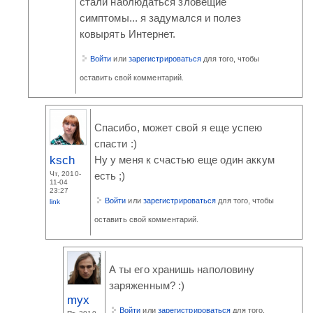
стали наблюдаться зловещие
симптомы... я задумался и полез
ковырять Интернет.
Войти
или
зарегистрироваться
для того, чтобы
оставить свой комментарий.
Спасибо, может свой я еще успею
спасти :)
ksch
Ну у меня к счастью еще один аккум
Чт, 2010-
есть ;)
11-04
23:27
Войти
или
зарегистрироваться
для того, чтобы
link
оставить свой комментарий.
А ты его хранишь наполовину
заряженным? :)
myx
Войти
или
зарегистрироваться
для того,