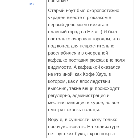
попытки?
link
Старый ноут был скоропостижно
украден вместе с рюкзаком в
первый день моего визита в
славный город на Неве :) Я был
настолько очарован городом, что
под конец дня непростительно
расслабился и в очередной
кафешке поставил рюкзак вне поля
видимости. А кафешкой оказался
не кто иной, как Кофе Хауз, в
котором, как я впоследствии
выяснил, такие вещи происходят
регулярно, администрация и
местная милиция в курсе, но все
смотрят сквозь пальцы.
Вору я, в сущности, могу только
посочувствовать. На клавиатуре
нет русских букв, экран покрыт