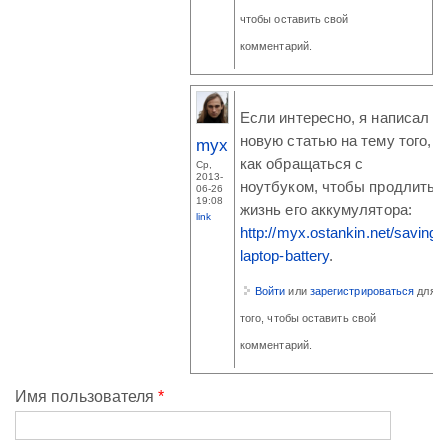
чтобы оставить свой
комментарий.
Если интересно, я написал
новую статью на тему того,
myx
как обращаться с
Ср,
2013-
ноутбуком, чтобы продлить
06-26
19:08
жизнь его аккумулятора:
link
http://myx.ostankin.net/saving-
laptop-battery
.
Войти
или
зарегистрироваться
для
того, чтобы оставить свой
комментарий.
Имя пользователя
*