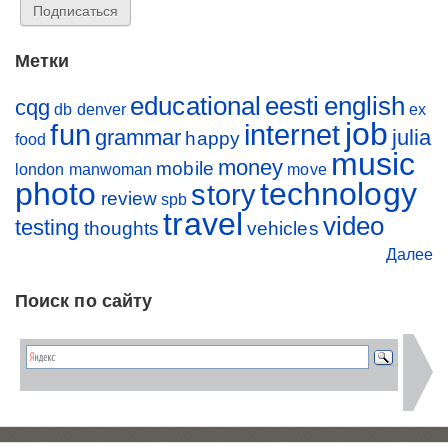
Метки
educational
eesti
english
cqg
db
denver
ex
job
fun
internet
grammar
julia
happy
food
music
money
mobile
london
manwoman
move
photo
technology
story
review
spb
travel
video
testing
thoughts
vehicles
Далее
Поиск по сайту