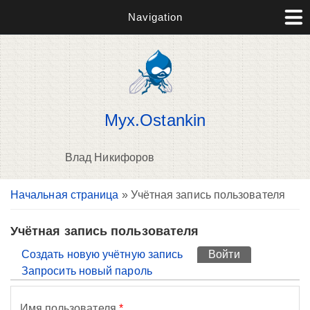
Navigation
Myx.Ostankin
Влад Никифоров
Вы здесь
Начальная страница
» Учётная запись пользователя
П
н
о
Учётная запись пользователя
Главные вкладки
Создать новую учётную запись
Войти
(активная вк
Запросить новый пароль
Имя пользователя
*