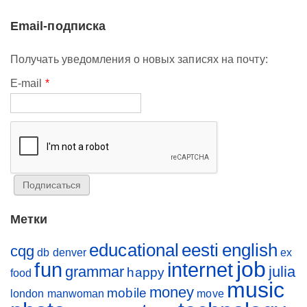
Email-подписка
Получать уведомления о новых записях на почту:
E-mail
*
Метки
educational
eesti
english
cqg
db
denver
ex
job
fun
internet
grammar
julia
happy
food
music
money
mobile
london
manwoman
move