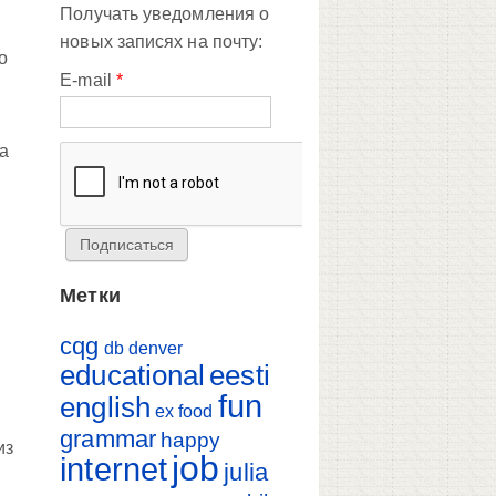
Получать уведомления о
новых записях на почту:
о
E-mail
*
на
Метки
cqg
db
denver
educational
eesti
fun
english
ex
food
grammar
happy
из
job
internet
julia