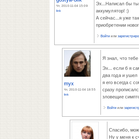
Эх...Написал бы ты
Чт, 2010-11-04 15:09
аккумулятор! :)
link
А сейчас...я уже та
приобретении новог
Войти
или
зарегистрир
Я знал, что тебе
Эх... если б я 
два года и ушел
я его всегда с с
myx
сразу прописалс
Чт, 2010-11-04 18:55
link
зловещие симпто
Войти
или
зарегист
Спасибо, може
Ну у меня к с