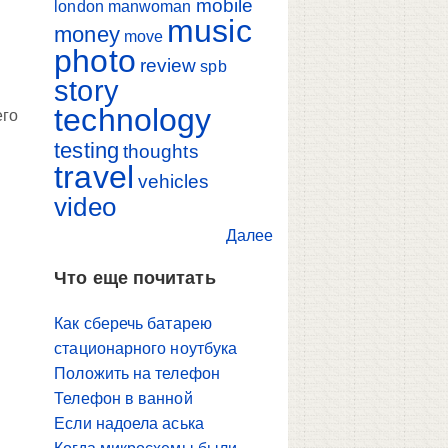
mobile
london
manwoman
music
money
move
photo
review
spb
story
technology
его
testing
thoughts
travel
vehicles
video
Далее
Что еще почитать
Как сберечь батарею
стационарного ноутбука
Положить на телефон
Телефон в ванной
Если надоела аська