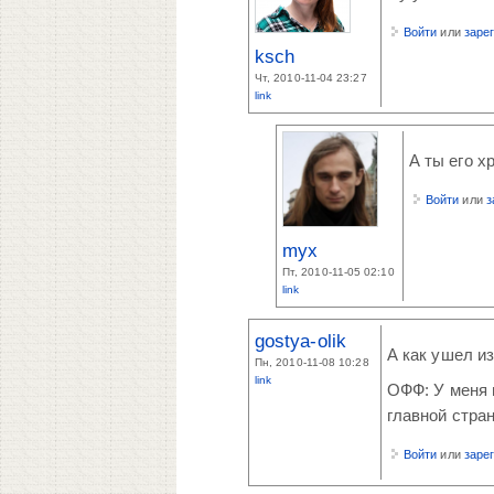
Войти
или
заре
ksch
Чт, 2010-11-04 23:27
link
А ты его х
Войти
или
з
myx
Пт, 2010-11-05 02:10
link
gostya-olik
А как ушел и
Пн, 2010-11-08 10:28
link
ОФФ: У меня 
главной стран
Войти
или
заре