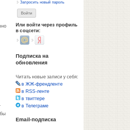
Запросить новый пароль
Или войти через профиль
вно
в соцсети:
Login with Mail.ru
Login with Яндекс
Подписка на
обновления
Читать новые записи у себя:
в ЖЖ-френдленте
в RSS-ленте
в твиттере
в Телеграме
т
обы
Email-подписка