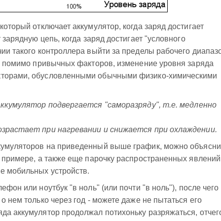
который отключает аккумулятор, когда заряд достигает
т зарядную цепь, когда заряд достигает "условного
чии такого контроллера выйти за пределы рабочего диапаз
о, помимо привычных факторов, изменение уровня заряда
кторами, обусловленными обычными физико-химическими
 аккумулятор подвергается "саморазряду", т.е. медленно
озрастает при нагревании и снижается при охлаждении.
кумуляторов на приведенный выше график, можно объясни
м примере, а также еще парочку распространенных явлений
е мобильных устройств.
фон или ноутбук "в ноль" (или почти "в ноль"), после чего
о нем только через год - можете даже не пытаться его
да аккумулятор продолжал потихоньку разряжаться, отчег