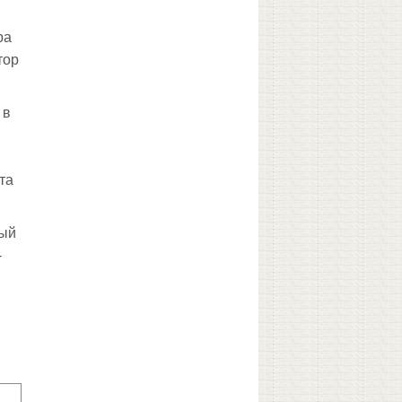
ра
тор
 в
та
ный
-