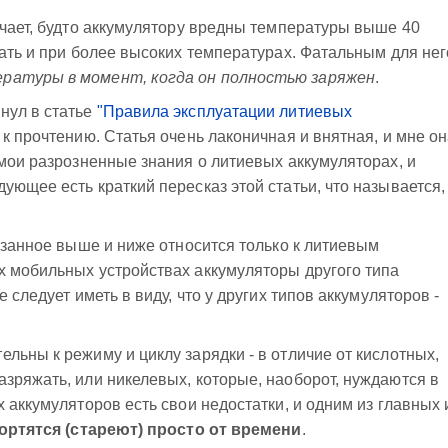
ачает, будто аккумулятору вредны температуры выше 40
тать и при более высоких температурах. Фатальным для нег
ратуры в момент, когда он полностью заряжен
.
нул в статье
"Правила эксплуатации литиевых
к прочтению. Статья очень лаконичная и внятная, и мне о
 мои разрозненные знания о литиевых аккумуляторах, и
ующее есть краткий пересказ этой статьи, что называется,
казанное выше и ниже относится только к литиевым
х мобильных устройствах аккумуляторы другого типа
 следует иметь в виду, что у других типов аккумуляторов -
льны к режиму и циклу зарядки - в отличие от кислотных,
зряжать, или никелевых, которые, наоборот, нуждаются в
 аккумуляторов есть свои недостатки, и одним из главных 
ортятся (стареют) просто от времени
.