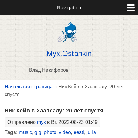
Navigation
Myx.Ostankin
Влад Никифоров
Вы здесь
Начальная страница
» Ник Кейв в Хаапсалу: 20 лет
В
спустя
д
п
Ник Кейв в Хаапсалу: 20 лет спустя
Отправлено
myx
в Вт, 2022-08-23 01:49
Tags:
music
,
gig
,
photo
,
video
,
eesti
,
julia