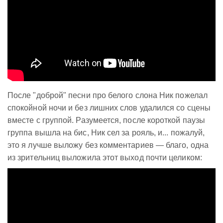
После "доброй" песни про белого слона Ник пожелал
спокойной ночи и без лишних слов удалился со сцены
вместе с группой. Разумеется, после короткой паузы
группа вышла на бис, Ник сел за рояль, и... пожалуй,
это я лучше выложу без комментариев — благо, одна
из зрительниц выложила этот выход почти целиком: