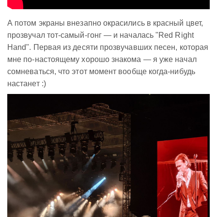
А потом экраны внезапно окрасились в красный цвет,
прозвучал тот-самый-гонг — и началась "Red Right
Hand". Первая из десяти прозвучавших песен, которая
мне по-настоящему хорошо знакома — я уже начал
сомневаться, что этот момент вообще когда-нибудь
настанет :)