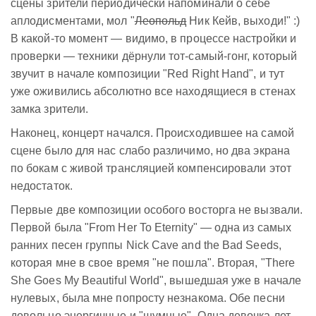
сцены зрители периодически напоминали о себе
аплодисментами, мол "
Леопольд
Ник Кейв, выходи!" :)
В какой-то момент — видимо, в процессе настройки и
проверки — техники дёрнули тот-самый-гонг, который
звучит в начале композиции "Red Right Hand", и тут
уже оживились абсолютно все находящиеся в стенах
замка зрители.
Наконец, концерт начался. Происходившее на самой
сцене было для нас слабо различимо, но два экрана
по бокам с живой трансляцией компенсировали этот
недостаток.
Первые две композиции особого восторга не вызвали.
Первой была "From Her To Eternity" — одна из самых
ранних песен группы Nick Cave and the Bad Seeds,
которая мне в свое время "не пошла". Вторая, "There
She Goes My Beautiful World", вышедшая уже в начале
нулевых, была мне попросту незнакома. Обе песни
довольно энергичные и "шумные". Одна девочка лет