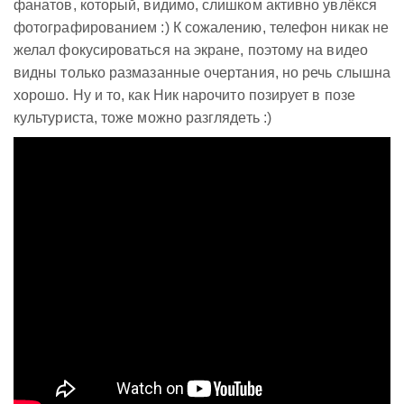
фанатов, который, видимо, слишком активно увлёкся
фотографированием :) К сожалению, телефон никак не
желал фокусироваться на экране, поэтому на видео
видны только размазанные очертания, но речь слышна
хорошо. Ну и то, как Ник нарочито позирует в позе
культуриста, тоже можно разглядеть :)