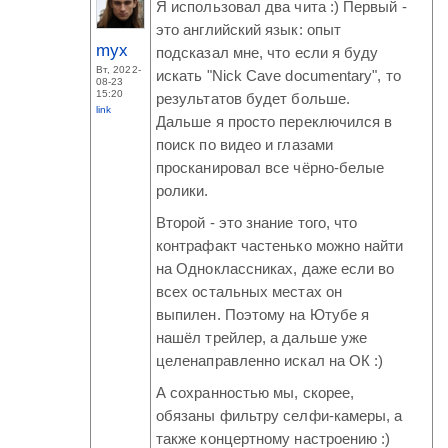
Я использовал два чита :) Первый -
это английский язык: опыт
myx
подсказал мне, что если я буду
Вт, 2022-
искать "Nick Cave documentary", то
08-23
15:20
результатов будет больше.
link
Дальше я просто переключился в
поиск по видео и глазами
просканировал все чёрно-белые
ролики.
Второй - это знание того, что
контрафакт частенько можно найти
на Одноклассниках, даже если во
всех остальных местах он
выпилен. Поэтому на Ютубе я
нашёл трейлер, а дальше уже
целенаправленно искал на ОК :)
А сохранностью мы, скорее,
обязаны фильтру селфи-камеры, а
также концертному настроению :)