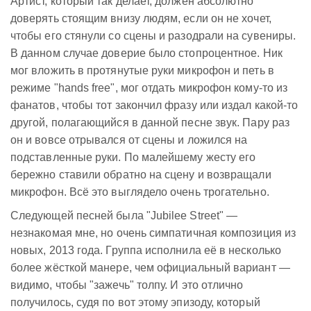
Артист, который так делает, должен абсолютно
доверять стоящим внизу людям, если он не хочет,
чтобы его стянули со сцены и разодрали на сувениры.
В данном случае доверие было стопроцентное. Ник
мог вложить в протянутые руки микрофон и петь в
режиме "hands free", мог отдать микрофон кому-то из
фанатов, чтобы тот закончил фразу или издал какой-то
другой, полагающийся в данной песне звук. Пару раз
он и вовсе отрывался от сцены и ложился на
подставленные руки. По малейшему жесту его
бережно ставили обратно на сцену и возвращали
микрофон. Всё это выглядело очень трогательно.
Следующей песней была "Jubilee Street" —
незнакомая мне, но очень симпатичная композиция из
новых, 2013 года. Группа исполнила её в несколько
более жёсткой манере, чем официальный вариант —
видимо, чтобы "зажечь" толпу. И это отлично
получилось, судя по вот этому эпизоду, который