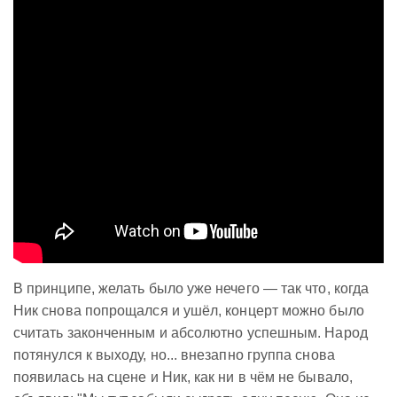
В принципе, желать было уже нечего — так что, когда
Ник снова попрощался и ушёл, концерт можно было
считать законченным и абсолютно успешным. Народ
потянулся к выходу, но... внезапно группа снова
появилась на сцене и Ник, как ни в чём не бывало,