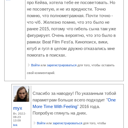
про Кейва, хотела тебе ее посоветовать. Но
не посоветую, и не из вредности. Точно
помню, что полнометражная. Почти точно -
что ч/б. Железно помню, что это было не
ранее 2015, потому что гибель сына там уже
фигурирует. Очень вероятно, что это было в
рамках Beat Film Fest'а. Кинопоиск, вики,
ютуб и гугл в целом дружно отказались мне
помогать в поисках.
Войти
или
зарегистрироваться
для того, чтобы оставить
свой комментарий.
Спасибо за наводку! По указанным тобой
параметрам больше всего подходит "
One
More Time With Feeling
" 2016 года.
myx
Попробую глянуть на днях.
Вт, 2022-
08-23
13:09
Войти
или
зарегистрироваться
для того, чтобы
link