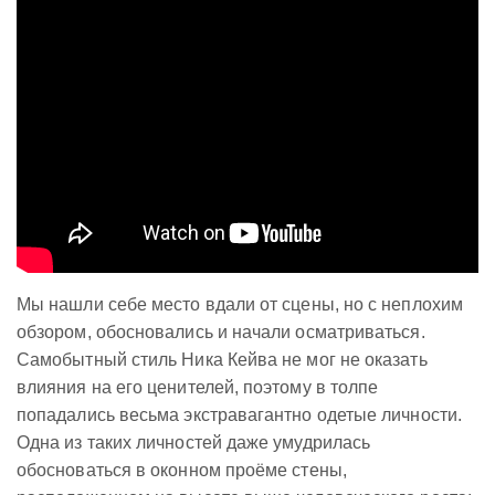
Мы нашли себе место вдали от сцены, но с неплохим
обзором, обосновались и начали осматриваться.
Самобытный стиль Ника Кейва не мог не оказать
влияния на его ценителей, поэтому в толпе
попадались весьма экстравагантно одетые личности.
Одна из таких личностей даже умудрилась
обосноваться в оконном проёме стены,