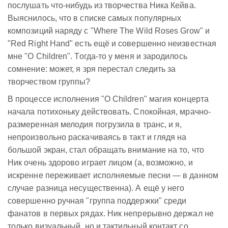
послушать что-нибудь из творчества Ника Кейва.
Выяснилось, что в списке самых популярных
композиций наряду с "Where The Wild Roses Grow" и
"Red Right Hand" есть ещё и совершенно неизвестная
мне "O Children". Тогда-то у меня и зародилось
сомнение: может, я зря перестал следить за
творчеством группы?
В процессе исполнения "O Children" магия концерта
начала потихоньку действовать. Спокойная, мрачно-
размеренная мелодия погрузила в транс, и я,
непроизвольно раскачиваясь в такт и глядя на
большой экран, стал обращать внимание на то, что
Ник очень здорово играет лицом (а, возможно, и
искренне переживает исполняемые песни — в данном
случае разница несущественна). А ещё у него
совершенно ручная "группа поддержки" среди
фанатов в первых рядах. Ник непрерывно держал не
только визуальный, но и тактильный контакт со