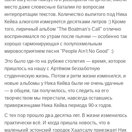
место даже словесные баталии по вопросам
интерпретации текстов. Количество выпитого под Ника
Кейва алкоголя измеряется десятками литров :) Кроме
того, лиричный альбом "The Boatman's Call" отлично
воспринимался по утрам после пьянки — особенно так
хорошо гармонирующая с полупохмельным
мировосприятием песня "People Ain't No Good" :)
Это было где-то на рубеже столетия — время, которое
пришлось на нашу с Артёмом беззаботную
студенческую жизнь. Потом и ритм жизни изменился, и
новые альбомы у Ника Кейва были не очень удачные
— в общем, так получилось, что следить на его
творчеством мы перестали, навсегда оставшись
приверженцами Ника Кейва периода 90-х годов.
С тех пор прошло два десятка лет. В жизни изменилось
практически всё. И когда пришла новость, что в
маленький эстонский городок Хаапсалу приезжает Ник