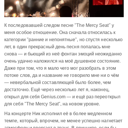
К последовавшей следом песне "The Mercy Seat" у
меня особое отношение. Она сначала относилась к
категории "ранние и непонятные", но спустя несколько
лет, в один прекрасный день песня попалась мне
снова — и бьющий из неё фонтан эмоций неожиданно
очень удачно наложился на моё душевное состояние.
Даже при том, что я мало чего мог разобрать в этом
потоке слов, да и название не говорило мне ни о чём
— невербальной составляющей было более, чем
достаточно. Ещё через несколько лет я, наконец,
открыл для себя Genius.com — и ещё раз переоткрыл
для себя "The Mercy Seat", на новом уровне.
На концерте Ник исполнил её в более медленном
темпе, который, впрочем, не менее успешно нагнетает
атмосферу и ввергает в транс. В принципе, если бы