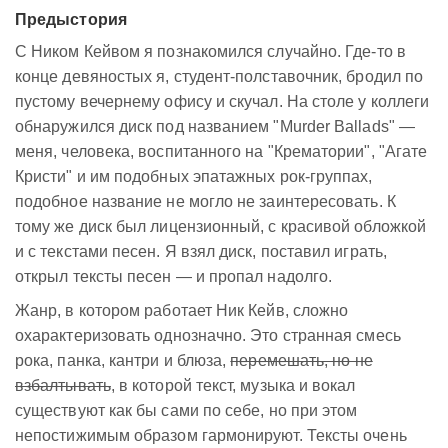
Предыстория
C Ником Кейвом я познакомился случайно. Где-то в
конце девяностых я, студент-полставочник, бродил по
пустому вечернему офису и скучал. На столе у коллеги
обнаружился диск под названием "Murder Ballads" —
меня, человека, воспитанного на "Крематории", "Агате
Кристи" и им подобных эпатажных рок-группах,
подобное название не могло не заинтересовать. К
тому же диск был лицензионный, с красивой обложкой
и с текстами песен. Я взял диск, поставил играть,
открыл тексты песен — и пропал надолго.
Жанр, в котором работает Ник Кейв, сложно
охарактеризовать однозначно. Это странная смесь
рока, панка, кантри и блюза,
перемешать, но не
взбалтывать
, в которой текст, музыка и вокал
существуют как бы сами по себе, но при этом
непостижимым образом гармонируют. Тексты очень