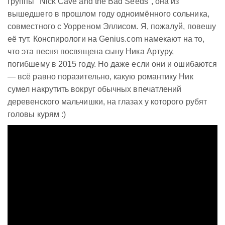
группы "Nick Cave and the Bad Seeds", она из
вышедшего в прошлом году одноимённого сольника,
совместного с Уорреном Эллисом. Я, пожалуй, повешу
её тут. Конспирологи на Genius.com намекают на то,
что эта песня посвящена сыну Ника Артуру,
погибшему в 2015 году. Но даже если они и ошибаются
— всё равно поразительно, какую романтику Ник
сумел накрутить вокруг обычных впечатлений
деревенского мальчишки, на глазах у которого рубят
головы курям :)