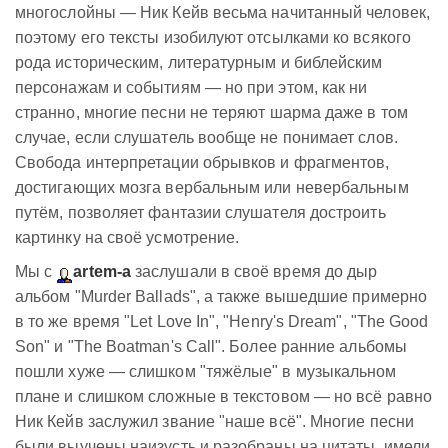
многослойны — Ник Кейв весьма начитанный человек,
поэтому его тексты изобилуют отсылками ко всякого
рода историческим, литературным и библейским
персонажам и событиям — но при этом, как ни
странно, многие песни не теряют шарма даже в том
случае, если слушатель вообще не понимает слов.
Свобода интерпретации обрывков и фрагментов,
достигающих мозга вербальным или невербальным
путём, позволяет фантазии слушателя достроить
картинку на своё усмотрение.
Мы с
artem-a
заслушали в своё время до дыр
альбом "Murder Ballads", а также вышедшие примерно
в то же время "Let Love In", "Henry's Dream", "The Good
Son" и "The Boatman's Call". Более ранние альбомы
пошли хуже — слишком "тяжёлые" в музыкальном
плане и слишком сложные в текстовом — но всё равно
Ник Кейв заслужил звание "наше всё". Многие песни
были выучены наизусть и разобраны на цитаты, имели