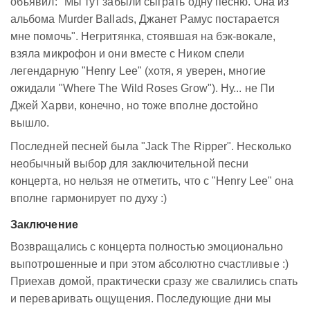
объявил: "Мы тут забыли сыграть одну песню. Она из
альбома Murder Ballads, Джанет Рамус постарается
мне помочь". Негритянка, стоявшая на бэк-вокале,
взяла микрофон и они вместе с Ником спели
легендарную "Henry Lee" (хотя, я уверен, многие
ожидали "Where The Wild Roses Grow"). Ну... не Пи
Джей Харви, конечно, но тоже вполне достойно
вышло.
Последней песней была "Jack The Ripper". Несколько
необычный выбор для заключительной песни
концерта, но нельзя не отметить, что c "Henry Lee" она
вполне гармонирует по духу :)
Заключение
Возвращались с концерта полностью эмоционально
выпотрошенные и при этом абсолютно счастливые :)
Приехав домой, практически сразу же свалились спать
и переваривать ощущения. Последующие дни мы