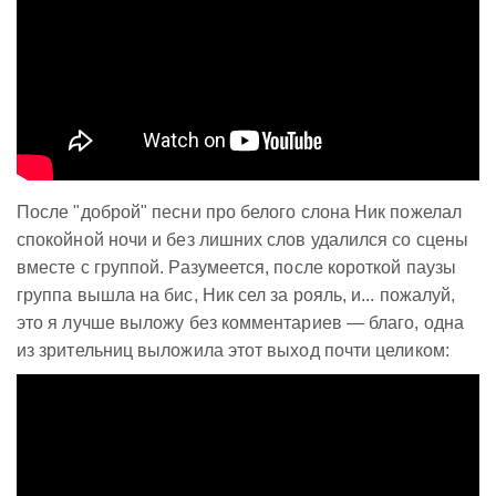
После "доброй" песни про белого слона Ник пожелал
спокойной ночи и без лишних слов удалился со сцены
вместе с группой. Разумеется, после короткой паузы
группа вышла на бис, Ник сел за рояль, и... пожалуй,
это я лучше выложу без комментариев — благо, одна
из зрительниц выложила этот выход почти целиком: