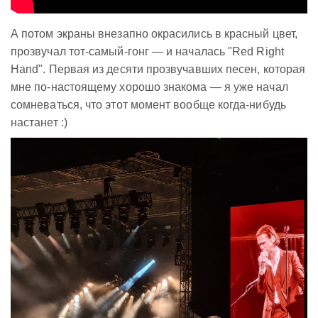
А потом экраны внезапно окрасились в красный цвет,
прозвучал тот-самый-гонг — и началась "Red Right
Hand". Первая из десяти прозвучавших песен, которая
мне по-настоящему хорошо знакома — я уже начал
сомневаться, что этот момент вообще когда-нибудь
настанет :)