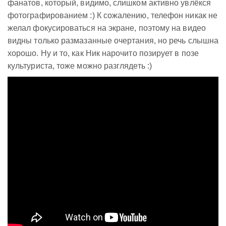
фанатов, который, видимо, слишком активно увлёкся
фотографированием :) К сожалению, телефон никак не
желал фокусироваться на экране, поэтому на видео
видны только размазанные очертания, но речь слышна
хорошо. Ну и то, как Ник нарочито позирует в позе
культуриста, тоже можно разглядеть :)