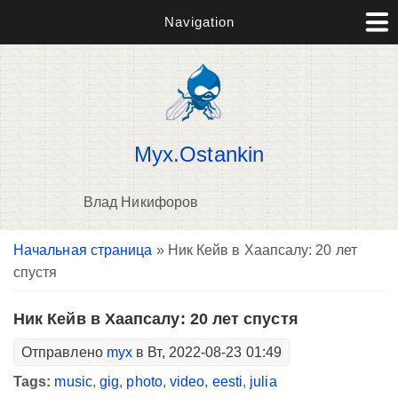
Navigation
Myx.Ostankin
Влад Никифоров
Вы здесь
Начальная страница
» Ник Кейв в Хаапсалу: 20 лет
В
спустя
д
п
Ник Кейв в Хаапсалу: 20 лет спустя
Отправлено
myx
в Вт, 2022-08-23 01:49
Tags:
music
,
gig
,
photo
,
video
,
eesti
,
julia