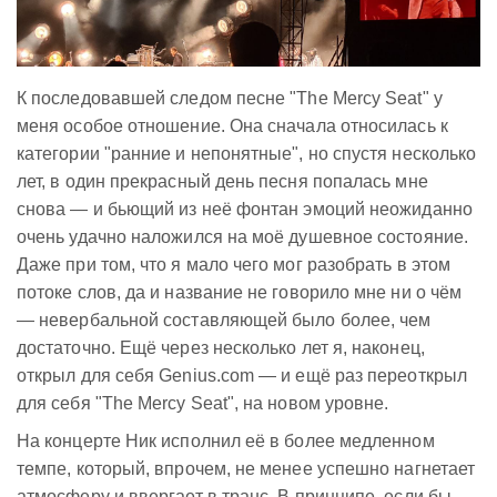
К последовавшей следом песне "The Mercy Seat" у
меня особое отношение. Она сначала относилась к
категории "ранние и непонятные", но спустя несколько
лет, в один прекрасный день песня попалась мне
снова — и бьющий из неё фонтан эмоций неожиданно
очень удачно наложился на моё душевное состояние.
Даже при том, что я мало чего мог разобрать в этом
потоке слов, да и название не говорило мне ни о чём
— невербальной составляющей было более, чем
достаточно. Ещё через несколько лет я, наконец,
открыл для себя Genius.com — и ещё раз переоткрыл
для себя "The Mercy Seat", на новом уровне.
На концерте Ник исполнил её в более медленном
темпе, который, впрочем, не менее успешно нагнетает
атмосферу и ввергает в транс. В принципе, если бы