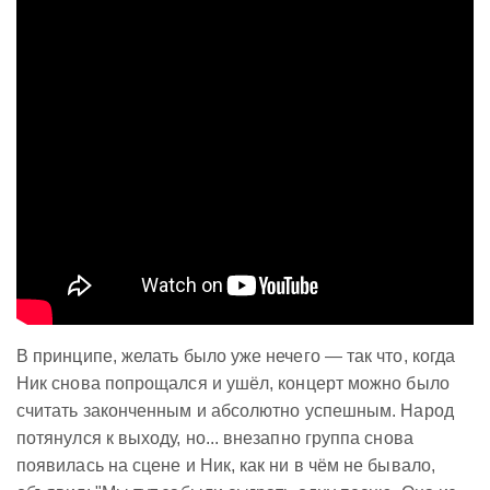
В принципе, желать было уже нечего — так что, когда
Ник снова попрощался и ушёл, концерт можно было
считать законченным и абсолютно успешным. Народ
потянулся к выходу, но... внезапно группа снова
появилась на сцене и Ник, как ни в чём не бывало,