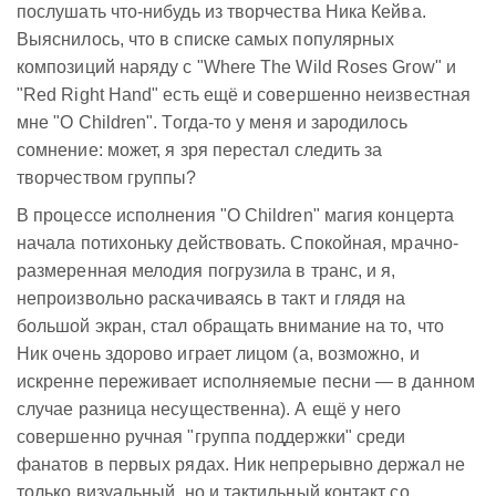
послушать что-нибудь из творчества Ника Кейва.
Выяснилось, что в списке самых популярных
композиций наряду с "Where The Wild Roses Grow" и
"Red Right Hand" есть ещё и совершенно неизвестная
мне "O Children". Тогда-то у меня и зародилось
сомнение: может, я зря перестал следить за
творчеством группы?
В процессе исполнения "O Children" магия концерта
начала потихоньку действовать. Спокойная, мрачно-
размеренная мелодия погрузила в транс, и я,
непроизвольно раскачиваясь в такт и глядя на
большой экран, стал обращать внимание на то, что
Ник очень здорово играет лицом (а, возможно, и
искренне переживает исполняемые песни — в данном
случае разница несущественна). А ещё у него
совершенно ручная "группа поддержки" среди
фанатов в первых рядах. Ник непрерывно держал не
только визуальный, но и тактильный контакт со