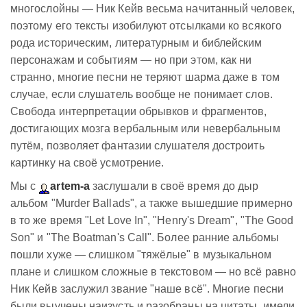
многослойны — Ник Кейв весьма начитанный человек,
поэтому его тексты изобилуют отсылками ко всякого
рода историческим, литературным и библейским
персонажам и событиям — но при этом, как ни
странно, многие песни не теряют шарма даже в том
случае, если слушатель вообще не понимает слов.
Свобода интерпретации обрывков и фрагментов,
достигающих мозга вербальным или невербальным
путём, позволяет фантазии слушателя достроить
картинку на своё усмотрение.
Мы с
artem-a
заслушали в своё время до дыр
альбом "Murder Ballads", а также вышедшие примерно
в то же время "Let Love In", "Henry's Dream", "The Good
Son" и "The Boatman's Call". Более ранние альбомы
пошли хуже — слишком "тяжёлые" в музыкальном
плане и слишком сложные в текстовом — но всё равно
Ник Кейв заслужил звание "наше всё". Многие песни
были выучены наизусть и разобраны на цитаты, имели