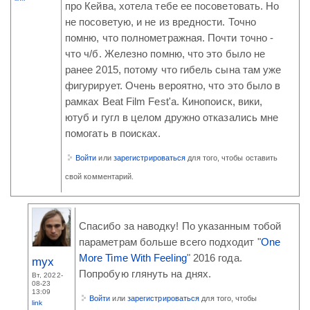
про Кейва, хотела тебе ее посоветовать. Но
не посоветую, и не из вредности. Точно
помню, что полнометражная. Почти точно -
что ч/б. Железно помню, что это было не
ранее 2015, потому что гибель сына там уже
фигурирует. Очень вероятно, что это было в
рамках Beat Film Fest'а. Кинопоиск, вики,
ютуб и гугл в целом дружно отказались мне
помогать в поисках.
Войти
или
зарегистрироваться
для того, чтобы оставить
свой комментарий.
Спасибо за наводку! По указанным тобой
параметрам больше всего подходит "
One
More Time With Feeling
" 2016 года.
myx
Попробую глянуть на днях.
Вт, 2022-
08-23
13:09
Войти
или
зарегистрироваться
для того, чтобы
link