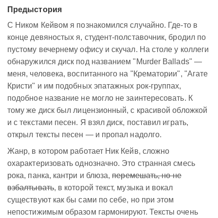
Предыстория
C Ником Кейвом я познакомился случайно. Где-то в
конце девяностых я, студент-полставочник, бродил по
пустому вечернему офису и скучал. На столе у коллеги
обнаружился диск под названием "Murder Ballads" —
меня, человека, воспитанного на "Крематории", "Агате
Кристи" и им подобных эпатажных рок-группах,
подобное название не могло не заинтересовать. К
тому же диск был лицензионный, с красивой обложкой
и с текстами песен. Я взял диск, поставил играть,
открыл тексты песен — и пропал надолго.
Жанр, в котором работает Ник Кейв, сложно
охарактеризовать однозначно. Это странная смесь
рока, панка, кантри и блюза,
перемешать, но не
взбалтывать
, в которой текст, музыка и вокал
существуют как бы сами по себе, но при этом
непостижимым образом гармонируют. Тексты очень