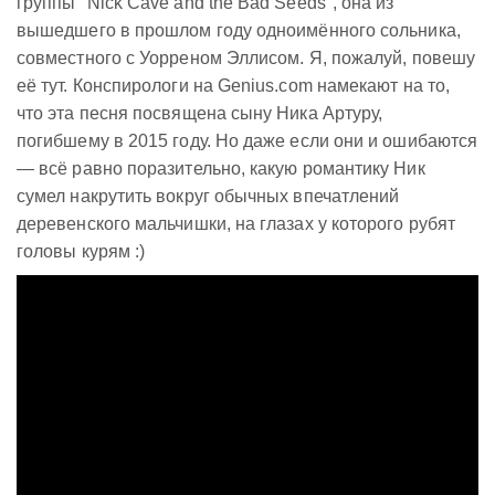
группы "Nick Cave and the Bad Seeds", она из
вышедшего в прошлом году одноимённого сольника,
совместного с Уорреном Эллисом. Я, пожалуй, повешу
её тут. Конспирологи на Genius.com намекают на то,
что эта песня посвящена сыну Ника Артуру,
погибшему в 2015 году. Но даже если они и ошибаются
— всё равно поразительно, какую романтику Ник
сумел накрутить вокруг обычных впечатлений
деревенского мальчишки, на глазах у которого рубят
головы курям :)