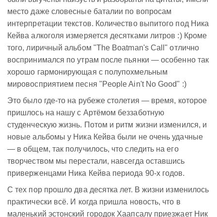
место даже словесные баталии по вопросам
интерпретации текстов. Количество выпитого под Ника
Кейва алкоголя измеряется десятками литров :) Кроме
того, лиричный альбом "The Boatman's Call" отлично
воспринимался по утрам после пьянки — особенно так
хорошо гармонирующая с полупохмельным
мировосприятием песня "People Ain't No Good" :)
Это было где-то на рубеже столетия — время, которое
пришлось на нашу с Артёмом беззаботную
студенческую жизнь. Потом и ритм жизни изменился, и
новые альбомы у Ника Кейва были не очень удачные
— в общем, так получилось, что следить на его
творчеством мы перестали, навсегда оставшись
приверженцами Ника Кейва периода 90-х годов.
С тех пор прошло два десятка лет. В жизни изменилось
практически всё. И когда пришла новость, что в
маленький эстонский городок Хаапсалу приезжает Ник