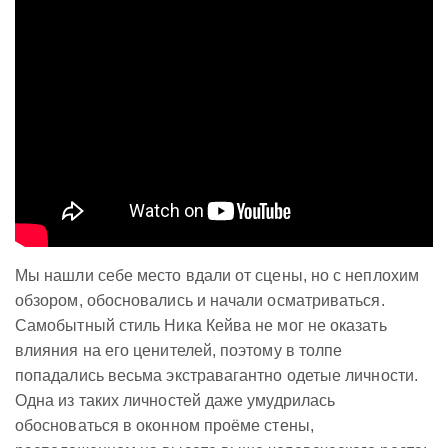
Мы нашли себе место вдали от сцены, но с неплохим
обзором, обосновались и начали осматриваться.
Самобытный стиль Ника Кейва не мог не оказать
влияния на его ценителей, поэтому в толпе
попадались весьма экстравагантно одетые личности.
Одна из таких личностей даже умудрилась
обосноваться в оконном проёме стены,