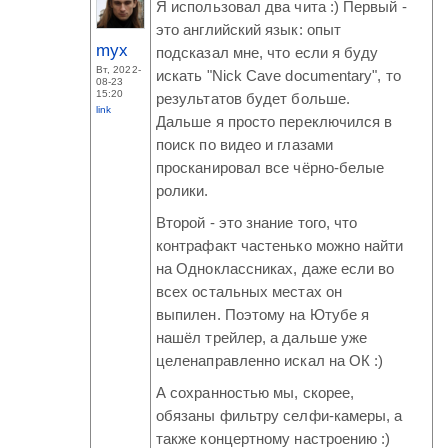
Я использовал два чита :) Первый -
это английский язык: опыт
myx
подсказал мне, что если я буду
Вт, 2022-
искать "Nick Cave documentary", то
08-23
15:20
результатов будет больше.
link
Дальше я просто переключился в
поиск по видео и глазами
просканировал все чёрно-белые
ролики.
Второй - это знание того, что
контрафакт частенько можно найти
на Одноклассниках, даже если во
всех остальных местах он
выпилен. Поэтому на Ютубе я
нашёл трейлер, а дальше уже
целенаправленно искал на ОК :)
А сохранностью мы, скорее,
обязаны фильтру селфи-камеры, а
также концертному настроению :)