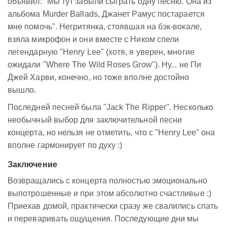
объявил: "Мы тут забыли сыграть одну песню. Она из
альбома Murder Ballads, Джанет Рамус постарается
мне помочь". Негритянка, стоявшая на бэк-вокале,
взяла микрофон и они вместе с Ником спели
легендарную "Henry Lee" (хотя, я уверен, многие
ожидали "Where The Wild Roses Grow"). Ну... не Пи
Джей Харви, конечно, но тоже вполне достойно
вышло.
Последней песней была "Jack The Ripper". Несколько
необычный выбор для заключительной песни
концерта, но нельзя не отметить, что c "Henry Lee" она
вполне гармонирует по духу :)
Заключение
Возвращались с концерта полностью эмоционально
выпотрошенные и при этом абсолютно счастливые :)
Приехав домой, практически сразу же свалились спать
и переваривать ощущения. Последующие дни мы