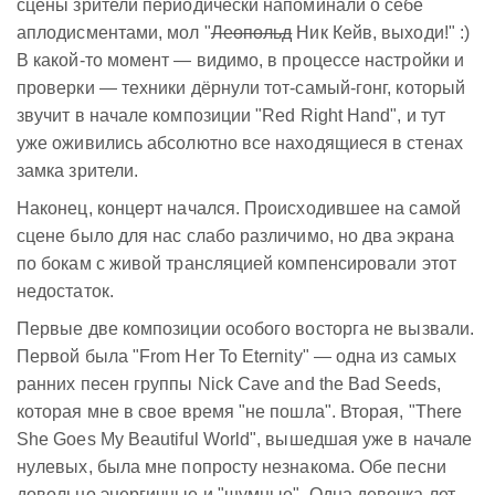
сцены зрители периодически напоминали о себе
аплодисментами, мол "
Леопольд
Ник Кейв, выходи!" :)
В какой-то момент — видимо, в процессе настройки и
проверки — техники дёрнули тот-самый-гонг, который
звучит в начале композиции "Red Right Hand", и тут
уже оживились абсолютно все находящиеся в стенах
замка зрители.
Наконец, концерт начался. Происходившее на самой
сцене было для нас слабо различимо, но два экрана
по бокам с живой трансляцией компенсировали этот
недостаток.
Первые две композиции особого восторга не вызвали.
Первой была "From Her To Eternity" — одна из самых
ранних песен группы Nick Cave and the Bad Seeds,
которая мне в свое время "не пошла". Вторая, "There
She Goes My Beautiful World", вышедшая уже в начале
нулевых, была мне попросту незнакома. Обе песни
довольно энергичные и "шумные". Одна девочка лет