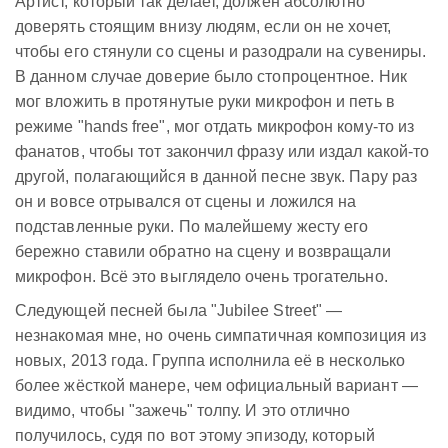
Артист, который так делает, должен абсолютно
доверять стоящим внизу людям, если он не хочет,
чтобы его стянули со сцены и разодрали на сувениры.
В данном случае доверие было стопроцентное. Ник
мог вложить в протянутые руки микрофон и петь в
режиме "hands free", мог отдать микрофон кому-то из
фанатов, чтобы тот закончил фразу или издал какой-то
другой, полагающийся в данной песне звук. Пару раз
он и вовсе отрывался от сцены и ложился на
подставленные руки. По малейшему жесту его
бережно ставили обратно на сцену и возвращали
микрофон. Всё это выглядело очень трогательно.
Следующей песней была "Jubilee Street" —
незнакомая мне, но очень симпатичная композиция из
новых, 2013 года. Группа исполнила её в несколько
более жёсткой манере, чем официальный вариант —
видимо, чтобы "зажечь" толпу. И это отлично
получилось, судя по вот этому эпизоду, который