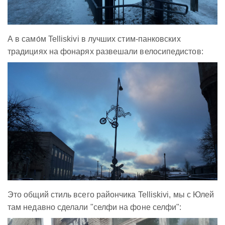
А в само́м Telliskivi в лучших стим-панковских
традициях на фонарях развешали велосипедистов:
Это общий стиль всего райончика Telliskivi, мы с Юлей
там недавно сделали "селфи на фоне селфи":