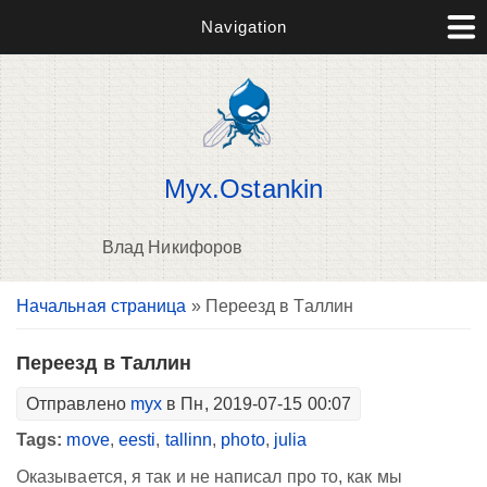
Navigation
Myx.Ostankin
Влад Никифоров
Вы здесь
Начальная страница
» Переезд в Таллин
В
д
п
Переезд в Таллин
Отправлено
myx
в Пн, 2019-07-15 00:07
Tags:
move
,
eesti
,
tallinn
,
photo
,
julia
Оказывается, я так и не написал про то, как мы