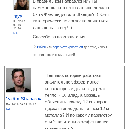
В правильном направлении? Ты
намекаешь на то, что дальше должна
быть Финляндия или Швеция? :) Юля
myx
категорически не согласна двигаться
Вт, 2019-
07-16
дальше на север! :)
22:40
link
Спасибо за поздравления!
Войти
или
зарегистрироваться
для того, чтобы
оставить свой комментарий.
"Теплэко, которые работают
значительно эффективнее
конвекторов и дольше держат
тепло"? О, Влад, а можешь
Vadim Shabarov
объяснить почему 12 кг кварца
Пн, 2019-09-23 20:15
держат тепло дольше, чем 12 кг
link
металла? И по какому параметру
они "значительно эффективнее
конвекторов"?