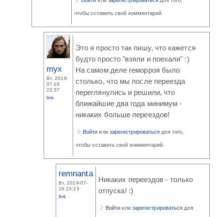
чтобы оставить свой комментарий.
Это я просто так пишу, что кажется
будто просто "взяли и поехали" :)
myx
На самом деле геморроя было
Вт, 2019-
столько, что мы после переезда
07-16
22:37
переглянулись и решили, что
link
ближайшие два года минимум -
никаких больше переездов!
Войти
или
зарегистрироваться
для того,
чтобы оставить свой комментарий.
remnanta
Никаких переездов - только
Вт, 2019-07-
16 23:15
отпуска! :)
link
Войти
или
зарегистрироваться
для