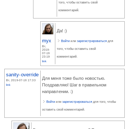
того, чтобы оставить свой
комментарий.
Да! :)
myx
Войти
или
зарегистрироваться
для
Вт,
того, чтобы оставить свой
2019-
07-16
комментарий.
23:19
link
sanity-override
Для меня тоже было новостью.
Вт, 2019-07-16 17:33
Поздравляю! Шаг в правильном
link
направлении. :)
Войти
или
зарегистрироваться
для того, чтобы
оставить свой комментарий.