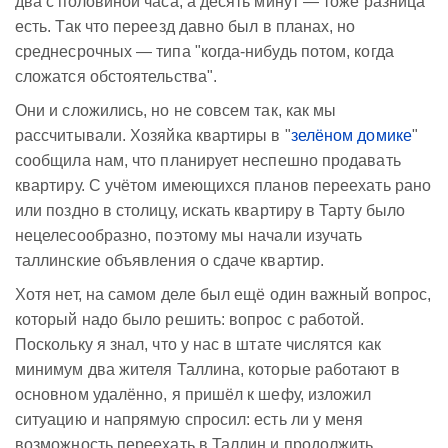
два с половиной часа, а десять минут — тоже разница
есть. Так что переезд давно был в планах, но
среднесрочных — типа "когда-нибудь потом, когда
сложатся обстоятельства".
Они и сложились, но не совсем так, как мы
рассчитывали. Хозяйка квартиры в "
зелёном домике
"
сообщила нам, что планирует неспешно продавать
квартиру. С учётом имеющихся планов переехать рано
или поздно в столицу, искать квартиру в Тарту было
нецелесообразно, поэтому мы начали изучать
таллинские объявления о сдаче квартир.
Хотя нет, на самом деле был ещё один важный вопрос,
который надо было решить: вопрос с работой.
Поскольку я знал, что у нас в штате числятся как
минимум два жителя Таллина, которые работают в
основном удалённо, я пришёл к шефу, изложил
ситуацию и напрямую спросил: есть ли у меня
возможность переехать в Таллин и продолжить