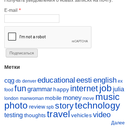
Получать уведомления о новых записях на почту:
E-mail
*
Метки
educational
eesti
english
cqg
db
denver
ex
job
fun
internet
grammar
julia
happy
food
music
money
mobile
london
manwoman
move
photo
technology
story
review
spb
travel
video
testing
thoughts
vehicles
Далее