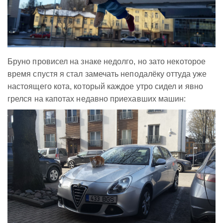
Бруно провисел на знаке недолго, но зато некоторое
время спустя я стал замечать неподалёку оттуда уже
настоящего кота, который каждое утро сидел и явно
грелся на капотах недавно приехавших машин: