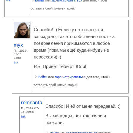
link
Войти
или
зарегистрироваться
для того, чтобы
оставить свой комментарий.
Спасибо! :) Если тут что слегка и
запоздало, так это собственно пост - а
поздравления принимаются в любое
myx
время (пока мы ещё куда-нибудь не
Пн, 2019-
07-15
переехали) :)
23:56
link
P.S. Привет тебе от Юли!
Войти
или
зарегистрироваться
для того, чтобы
оставить свой комментарий.
remnanta
Спасибо! И ей от меня передавай. :)
Вт, 2019-07-
16 20:56
Вы молодцы, вот так взяли и
link
поехали.
Войти
или
зарегистрироваться
для того,