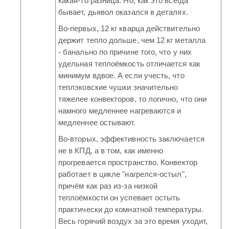
какая-то разница. Но, как это всегда
бывает, дьявол оказался в деталях.
Во-первых, 12 кг кварца действительно
держит тепло дольше, чем 12 кг металла
- банально по причине того, что у них
удельная теплоёмкость отличается как
минимум вдвое. А если учесть, что
теплэковские чушки значительно
тяжелее конвекторов, то логично, что они
намного медленнее нагреваются и
медленнее остывают.
Во-вторых, эффективность заключается
не в КПД, а в том, как именно
прогревается пространство. Конвектор
работает в цикле "нагрелся-остыл",
причём как раз из-за низкой
теплоёмкости он успевает остыть
практически до комнатной температуры.
Весь горячий воздух за это время уходит,