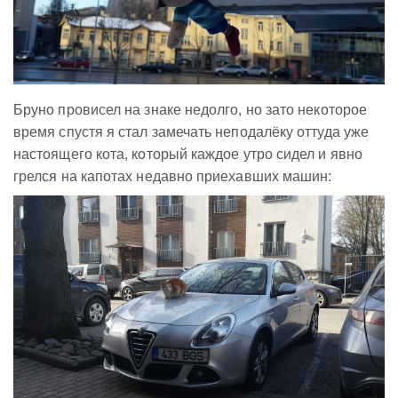
Бруно провисел на знаке недолго, но зато некоторое
время спустя я стал замечать неподалёку оттуда уже
настоящего кота, который каждое утро сидел и явно
грелся на капотах недавно приехавших машин: