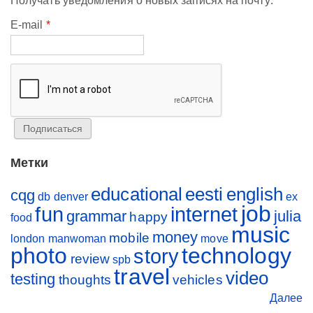
Получать уведомления о новых записях на почту:
E-mail
*
Метки
educational
eesti
english
cqg
db
denver
ex
job
fun
internet
grammar
julia
happy
food
music
money
mobile
london
manwoman
move
photo
technology
story
review
spb
travel
video
testing
thoughts
vehicles
Далее