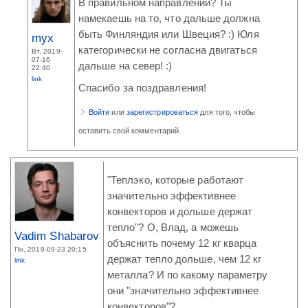
В правильном направлении? Ты
намекаешь на то, что дальше должна
быть Финляндия или Швеция? :) Юля
myx
категорически не согласна двигаться
Вт, 2019-
07-16
дальше на север! :)
22:40
link
Спасибо за поздравления!
Войти
или
зарегистрироваться
для того, чтобы
оставить свой комментарий.
"Теплэко, которые работают
значительно эффективнее
конвекторов и дольше держат
тепло"? О, Влад, а можешь
Vadim Shabarov
объяснить почему 12 кг кварца
Пн, 2019-09-23 20:15
держат тепло дольше, чем 12 кг
link
металла? И по какому параметру
они "значительно эффективнее
конвекторов"?