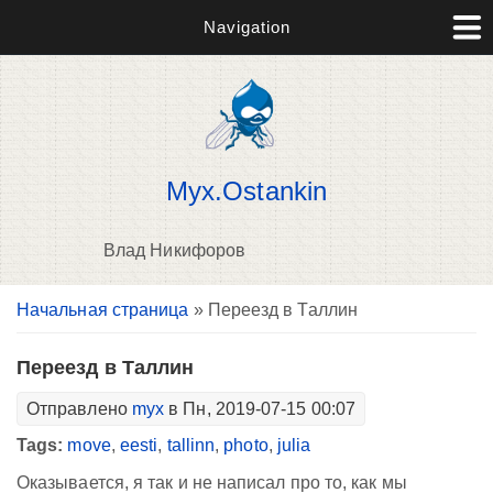
Navigation
Myx.Ostankin
Влад Никифоров
Вы здесь
Начальная страница
» Переезд в Таллин
В
д
п
Переезд в Таллин
Отправлено
myx
в Пн, 2019-07-15 00:07
Tags:
move
,
eesti
,
tallinn
,
photo
,
julia
Оказывается, я так и не написал про то, как мы