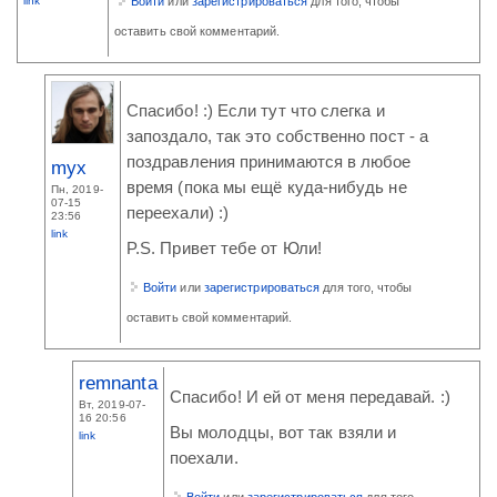
link
Войти
или
зарегистрироваться
для того, чтобы
оставить свой комментарий.
Спасибо! :) Если тут что слегка и
запоздало, так это собственно пост - а
поздравления принимаются в любое
myx
время (пока мы ещё куда-нибудь не
Пн, 2019-
07-15
переехали) :)
23:56
link
P.S. Привет тебе от Юли!
Войти
или
зарегистрироваться
для того, чтобы
оставить свой комментарий.
remnanta
Спасибо! И ей от меня передавай. :)
Вт, 2019-07-
16 20:56
Вы молодцы, вот так взяли и
link
поехали.
Войти
или
зарегистрироваться
для того,