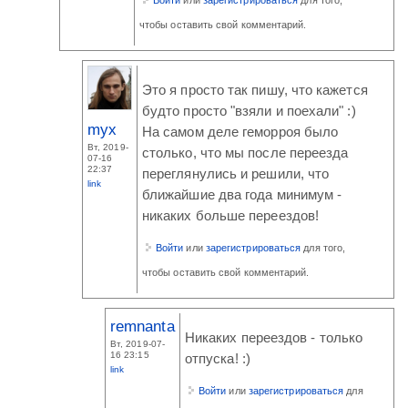
чтобы оставить свой комментарий.
Это я просто так пишу, что кажется
будто просто "взяли и поехали" :)
myx
На самом деле геморроя было
Вт, 2019-
столько, что мы после переезда
07-16
22:37
переглянулись и решили, что
link
ближайшие два года минимум -
никаких больше переездов!
Войти
или
зарегистрироваться
для того,
чтобы оставить свой комментарий.
remnanta
Никаких переездов - только
Вт, 2019-07-
16 23:15
отпуска! :)
link
Войти
или
зарегистрироваться
для