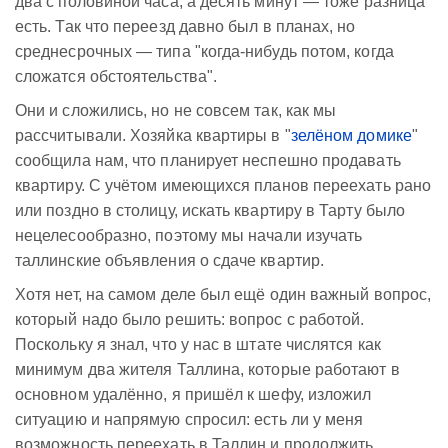
два с половиной часа, а десять минут — тоже разница
есть. Так что переезд давно был в планах, но
среднесрочных — типа "когда-нибудь потом, когда
сложатся обстоятельства".
Они и сложились, но не совсем так, как мы
рассчитывали. Хозяйка квартиры в "
зелёном домике
"
сообщила нам, что планирует неспешно продавать
квартиру. С учётом имеющихся планов переехать рано
или поздно в столицу, искать квартиру в Тарту было
нецелесообразно, поэтому мы начали изучать
таллинские объявления о сдаче квартир.
Хотя нет, на самом деле был ещё один важный вопрос,
который надо было решить: вопрос с работой.
Поскольку я знал, что у нас в штате числятся как
минимум два жителя Таллина, которые работают в
основном удалённо, я пришёл к шефу, изложил
ситуацию и напрямую спросил: есть ли у меня
возможность переехать в Таллин и продолжить