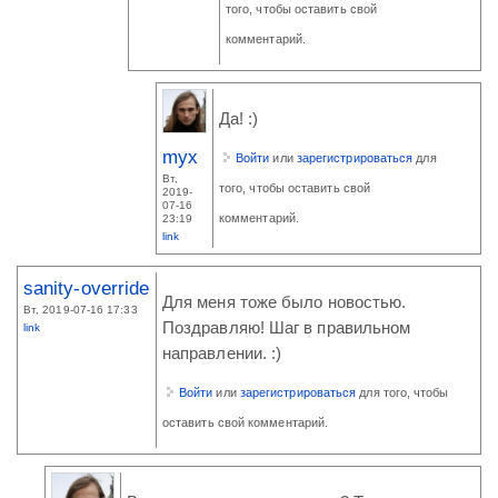
того, чтобы оставить свой
комментарий.
Да! :)
myx
Войти
или
зарегистрироваться
для
Вт,
того, чтобы оставить свой
2019-
07-16
комментарий.
23:19
link
sanity-override
Для меня тоже было новостью.
Вт, 2019-07-16 17:33
Поздравляю! Шаг в правильном
link
направлении. :)
Войти
или
зарегистрироваться
для того, чтобы
оставить свой комментарий.