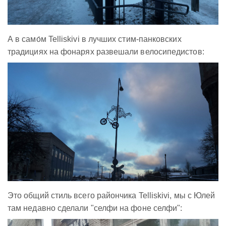
А в само́м Telliskivi в лучших стим-панковских
традициях на фонарях развешали велосипедистов:
Это общий стиль всего райончика Telliskivi, мы с Юлей
там недавно сделали "селфи на фоне селфи":