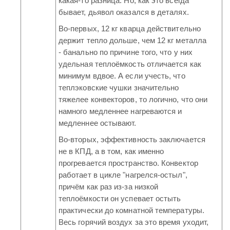
какая-то разница. Но, как это всегда
бывает, дьявол оказался в деталях.
Во-первых, 12 кг кварца действительно
держит тепло дольше, чем 12 кг металла
- банально по причине того, что у них
удельная теплоёмкость отличается как
минимум вдвое. А если учесть, что
теплэковские чушки значительно
тяжелее конвекторов, то логично, что они
намного медленнее нагреваются и
медленнее остывают.
Во-вторых, эффективность заключается
не в КПД, а в том, как именно
прогревается пространство. Конвектор
работает в цикле "нагрелся-остыл",
причём как раз из-за низкой
теплоёмкости он успевает остыть
практически до комнатной температуры.
Весь горячий воздух за это время уходит,