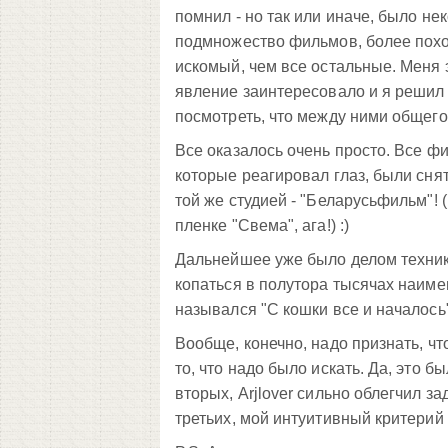
помнил - но так или иначе, было не
подмножество фильмов, более пох
искомый, чем все остальные. Меня 
явление заинтересовало и я решил
посмотреть, что между ними общего
Все оказалось очень просто. Все ф
которые реагировал глаз, были сня
той же студией - "Беларусьфильм"! (
пленке "Свема", ага!) :)
Дальнейшее уже было делом техник
копаться в полутора тысячах наим
назывался "С кошки все и началось"
Вообще, конечно, надо признать, чт
то, что надо было искать. Да, это б
вторых, Arjlover сильно облегчил за
третьих, мой интуитивный критерий