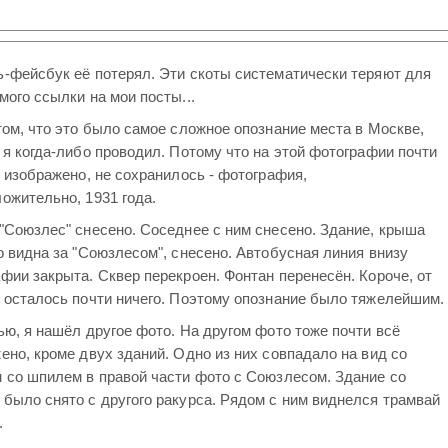
-фейсбук её потерял. Эти скоты систематически теряют для
мого ссылки на мои посты...
том, что это было самое сложное опознание места в Москве,
 я когда-либо проводил. Потому что на этой фотографии почти
о изображено, не сохранилось - фотография,
ожительно, 1931 года.
"Союзлес" снесено. Соседнее с ним снесено. Здание, крыша
о видна за "Союзлесом", снесено. Автобусная линия внизу
фии закрыта. Сквер перекроен. Фонтан перенесён. Короче, от
 осталось почти ничего. Поэтому опознание было тяжелейшим.
ью, я нашёл другое фото. На другом фото тоже почти всё
ено, кроме двух зданий. Одно из них совпадало на вид со
 со шпилем в правой части фото с Союзлесом. Здание со
было снято с другого ракурса. Рядом с ним виднелся трамвай
.