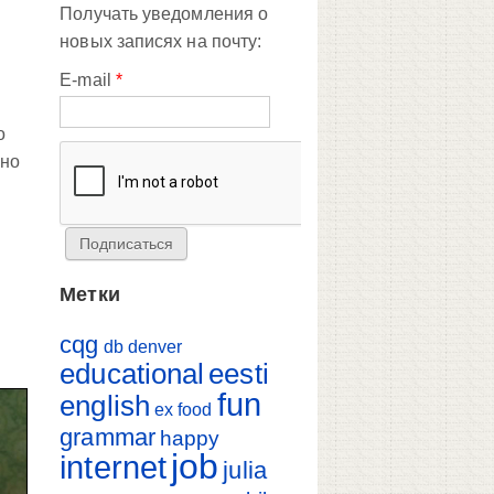
Получать уведомления о
новых записях на почту:
E-mail
*
о
рно
Метки
cqg
db
denver
educational
eesti
fun
english
ex
food
grammar
happy
job
internet
julia