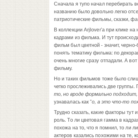
Сначала я тупо начал перебирать в
названию было довольно легко отсе
патриотические фильмы, сказки, фа
В коллекции Arjlover'а при клике н
кадрами из фильма. И тут происход
фильм был цветной - значит, черно
понять тематику фильма: по декорац
очень многие сразу отпадали. А вот
фильму.
Но и таких фильмов тоже было слишк
четко прослеживались две группы. 
то, но вроде формально подходит,
узнавалась как "
о, а это что-то по
Трудно сказать, какие факторы тут 
роль. То ли цветовая гамма в кадра
похожа на то, что я помнил, то ли л
актеров казались похожими на те, к