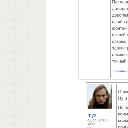
После д
догадал
дорогам
нашёл п
фонтан 
второй 
старых 
здание 
сложно.
точный 
Войти
и
Офиг
Ну и
По п
комм
myx
комм
Ср, 2013-04-24
12:58
ориг