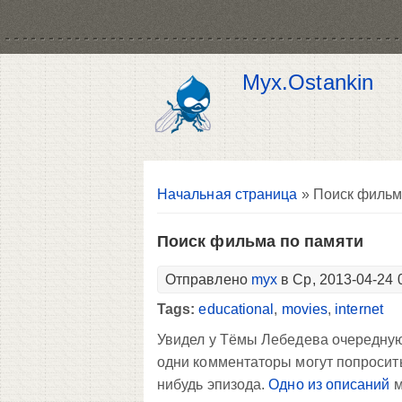
Myx.Ostankin
Вы здесь
Начальная страница
» Поиск фильм
Поиск фильма по памяти
Отправлено
myx
в Ср, 2013-04-24 
Tags:
educational
,
movies
,
internet
Увидел у Тёмы Лебедева очередную
одни комментаторы могут попросить
нибудь эпизода.
Одно из описаний
м