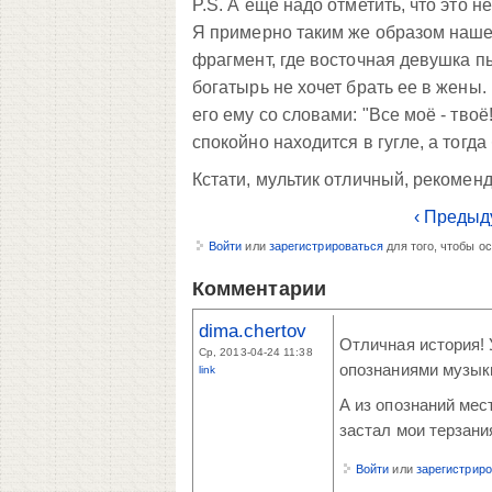
P.S. А еще надо отметить, что это н
Я примерно таким же образом нашел
фрагмент, где восточная девушка пы
богатырь не хочет брать ее в жены.
его ему со словами: "Все моё - твоё!
спокойно находится в гугле, а тогда 
Кстати, мультик отличный, рекомен
‹ Предыд
Войти
или
зарегистрироваться
для того, чтобы о
Комментарии
dima.chertov
Отличная история! 
Ср, 2013-04-24 11:38
опознаниями музыки.
link
А из опознаний мес
застал мои терзания
Войти
или
зарегистрир