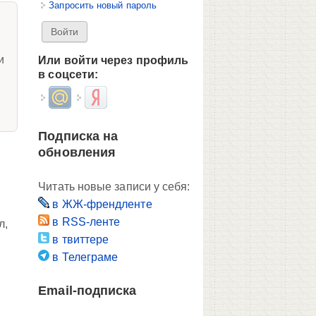
Запросить новый пароль
и
Или войти через профиль
в соцсети:
Login with Mail.ru
Login with Яндекс
Подписка на
обновления
Читать новые записи у себя:
в ЖЖ-френдленте
в RSS-ленте
л,
в твиттере
в Телеграме
Email-подписка