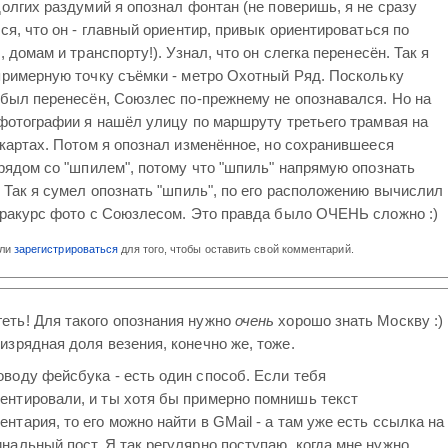
олгих раздумий я опознал фонтан (не поверишь, я не сразу
ся, что он - главный ориентир, привык ориентироваться по
, домам и транспорту!). Узнал, что он слегка перенесён. Так я
римерную точку съёмки - метро Охотный Ряд. Поскольку
был перенесён, Союзлес по-прежнему не опознавался. Но на
фотографии я нашёл улицу по маршруту третьего трамвая на
картах. Потом я опознал изменённое, но сохранившееся
рядом со "шпилем", потому что "шпиль" напрямую опознать
 Так я сумел опознать "шпиль", по его расположению вычислил
ракурс фото с Союзлесом. Это правда было ОЧЕНЬ сложно :)
ли
зарегистрироваться
для того, чтобы оставить свой комментарий.
еть! Для такого опознания нужно
очень
хорошо знать Москву :)
 изрядная доля везения, конечно же, тоже.
оводу фейсбука - есть один способ. Если тебя
ентировали, и ты хотя бы примерно помнишь текст
ентария, то его можно найти в GMail - а там уже есть ссылка на
инальный пост. Я так регулярно поступаю, когда мне нужно