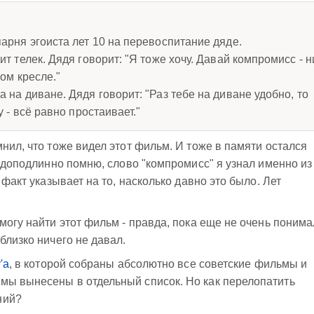
арня эгоиста лет 10 на перевоспитание дяде.
ит телек. Дядя говорит: "Я тоже хочу. Давай компромисс - н
том кресле."
 на диване. Дядя говорит: "Раз тебе на диване удобно, то
у - всё равно простаивает."
нил, что тоже видел этот фильм. И тоже в памяти остался
я доподлинно помню, слово "компромисс" я узнал именно из
 факт указывает на то, насколько давно это было. Лет
могу найти этот фильм - правда, пока еще не очень понима
близко ничего не давал.
'а
, в которой собраны абсолютно все советские фильмы и
мы вынесены в отдельный список. Но как перелопатить
ний?