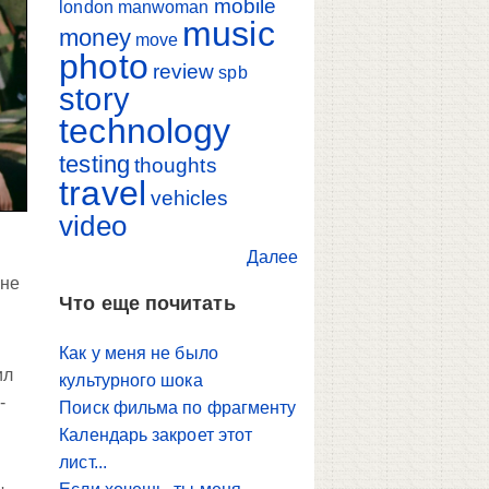
mobile
london
manwoman
music
money
move
photo
review
spb
story
technology
testing
thoughts
travel
vehicles
video
Далее
 не
Что еще почитать
Как у меня не было
ил
культурного шока
-
Поиск фильма по фрагменту
Календарь закроет этот
лист...