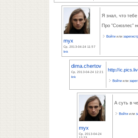
Я знал, что тебе
Про "Союзлес" 
Войти
или
зарегист
myx
Ср, 2013-04-24 11:57
link
dima.chertov
http://ic.pics
Ср, 2013-04-24 12:21
link
Войти
или
заре
А суть в ч
Войти
или
з
myx
Ср, 2013-04-24
12:23