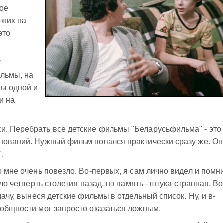
кое
ожих на
это
.
ильмы, на
ты одной и
и на
и. Перебрать все детские фильмы "Беларусьфильма" - это
енований. Нужный фильм попался практически сразу же. Он
.
о мне очень повезло. Во-первых, я сам лично видел и помн
ыло четверть столетия назад, но память - штука странная. Во
дачу, вынеся детские фильмы в отдельный список. Ну, и в-
 общности мог запросто оказаться ложным.