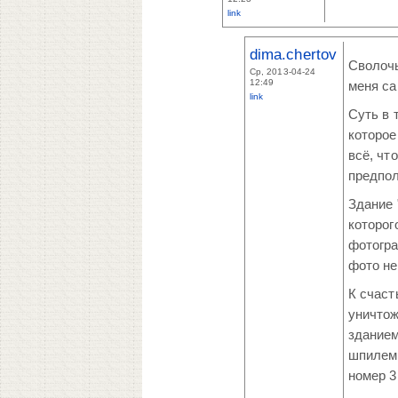
link
dima.chertov
Сволочь
Ср, 2013-04-24
12:49
меня са
link
Суть в 
которое
всё, чт
предпол
Здание 
которог
фотогра
фото не
К счаст
уничтож
зданием
шпилем 
номер 3