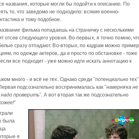
се названия, которые могли бы подойти к описанию. По
ять то, что заведомо не подходило: всякие военно-
нтастика и тому подобное.
а название фильма попадаешь на страничку с несколькими
ит отсев следующего уровня. Во-первых, я точно помню, чт
-белые сразу отпадают. Во-вторых, по кадрам можно приме
иям, по одежде актеров, да и просто по обстановке - тоже
 если все подходит - уже можно идти искать аннотацию к
ом много - и всё не тех. Однако среди "потенциально тех"
Первая подсознательно воспринималась как "
наверняка не
 надо проверить
". А вот вторая так же подсознательно
хожее!
"
играли
х была
ица
оторые я