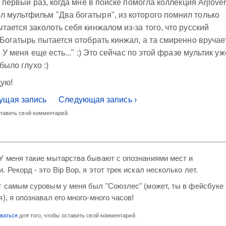
е первый раз, когда мне в поиске помогла коллекция Arjlover
 мультфильм "Два богатыря", из которого помнил только
тается заколоть себя кинжалом из-за того, что русский
 Богатырь пытается отобрать кинжал, а та смиренно вручае
 У меня еще есть..." :) Это сейчас по этой фразе мультик уж
было глухо :)
дую!
ущая запись
Следующая запись ›
ставить свой комментарий.
У меня такие мытарства бывают с опознаниями мест и
 Рекорд - это Bip Bop, я этот трек искал несколько лет.
т самым суровым у меня был "Союзлес" (может, ты в фейсбуке
), я опознавал его много-много часов!
оваться
для того, чтобы оставить свой комментарий.