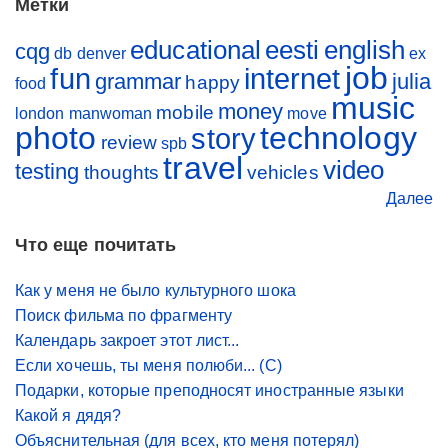
Метки
educational
eesti
english
cqg
db
denver
ex
job
fun
internet
grammar
julia
happy
food
music
money
mobile
london
manwoman
move
photo
technology
story
review
spb
travel
video
testing
thoughts
vehicles
Далее
Что еще почитать
Как у меня не было культурного шока
Поиск фильма по фрагменту
Календарь закроет этот лист...
Если хочешь, ты меня полюби... (С)
Подарки, которые преподносят иностранные языки
Какой я дядя?
Объяснительная (для всех, кто меня потерял)