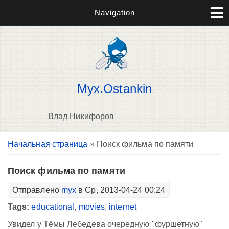
Navigation
Myx.Ostankin
Влад Никифоров
Вы здесь
Начальная страница
» Поиск фильма по памяти
В
д
п
Поиск фильма по памяти
Отправлено
myx
в Ср, 2013-04-24 00:24
Tags:
educational
,
movies
,
internet
Увидел у Тёмы Лебедева очередную "фуршетную"