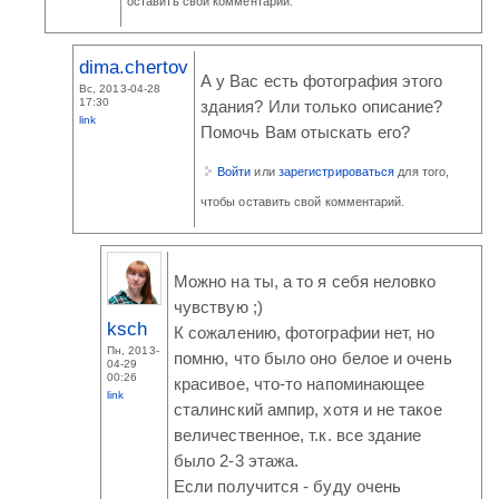
оставить свой комментарий.
dima.chertov
А у Вас есть фотография этого
Вс, 2013-04-28
17:30
здания? Или только описание?
link
Помочь Вам отыскать его?
Войти
или
зарегистрироваться
для того,
чтобы оставить свой комментарий.
Можно на ты, а то я себя неловко
чувствую ;)
ksch
К сожалению, фотографии нет, но
Пн, 2013-
помню, что было оно белое и очень
04-29
00:26
красивое, что-то напоминающее
link
сталинский ампир, хотя и не такое
величественное, т.к. все здание
было 2-3 этажа.
Если получится - буду очень