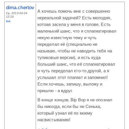
dima.chertov
А хочешь помочь мне с совершенно
Ср, 2013-04-24
12:24
нереальной задачей? Есть мелодия,
link
котоая засела у меня в голове. Есть
маленький шанс, что я сплагиатировал
некую известную тему и чуть
переделал её (специально не
называю, чтобы не наводить тебя на
тупиковые версии), и есть куда
больший шанс, что её сплагиатировал
и чуть переделал кто-то другой, а я
услышал этот плагиат и запомнил!
Если хочешь, запишу, выложу и
пришлю - а вдруг.
В конце концов, Bip Bop я не опознал
бы никогда, если бы не Сенька,
который узнал её по моему
насвистыванию!