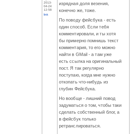
2013-
изрядная доля везения,
04-24
12:58
конечно же, тоже.
link
По поводу фейсбука - есть
один способ. Если тебя
комментировали, и ты хотя
бы примерно помнишь текст
комментария, то его можно
найти в GMail - а там уже
есть ссылка на оригинальный
пост. Я так регулярно
поступаю, когда мне нужно
откопать что-нибудь из
глубин Фейсбука.
Но вообще - лишний повод
задуматься о том, чтобы таки
сделать собственный блог, а
в фейсбук только
ретранслироваться.