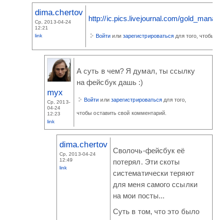
dima.chertov
http://ic.pics.livejournal.com/gold_ma
Ср, 2013-04-24
12:21
link
Войти
или
зарегистрироваться
для того, чтобы 
А суть в чем? Я думал, ты ссылку
на фейсбук дашь :)
myx
Войти
или
зарегистрироваться
для того,
Ср, 2013-
04-24
чтобы оставить свой комментарий.
12:23
link
dima.chertov
Сволочь-фейсбук её
Ср, 2013-04-24
12:49
потерял. Эти скоты
link
систематически теряют
для меня самого ссылки
на мои посты...
Суть в том, что это было