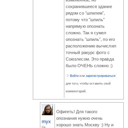
изменённое, но
сохранившееся здание
рядом со "шпилем",
потому что "шпиль"
напрямую опознать
сложно. Так я сумел
опознать "шпиль", по его
расположению вычислил
точный ракурс фото с
Союзлесом. Это правда
было ОЧЕНЬ сложно :)
Войти
или
зарегистрироваться
для того, чтобы оставить свой
комментарий.
Офигеть! Для такого
опознания нужно
очень
myx
хорошо знать Москву :) Ну и
Ср,