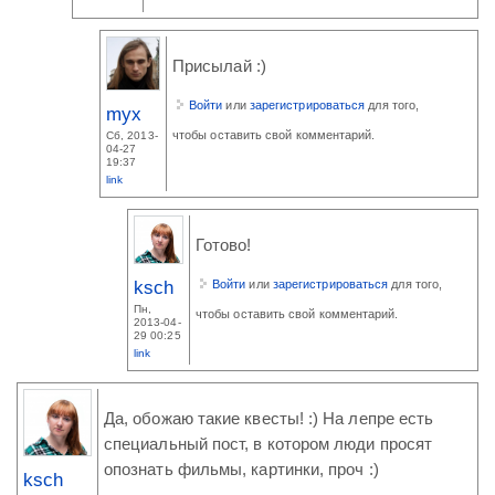
Присылай :)
Войти
или
зарегистрироваться
для того,
myx
чтобы оставить свой комментарий.
Сб, 2013-
04-27
19:37
link
Готово!
ksch
Войти
или
зарегистрироваться
для того,
Пн,
чтобы оставить свой комментарий.
2013-04-
29 00:25
link
Да, обожаю такие квесты! :) На лепре есть
специальный пост, в котором люди просят
опознать фильмы, картинки, проч :)
ksch