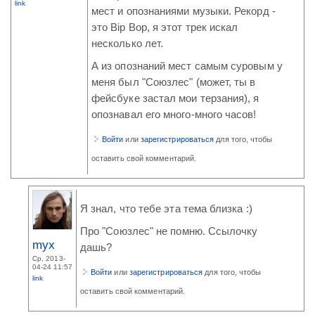
link
мест и опознаниями музыки. Рекорд -
это Bip Bop, я этот трек искал
несколько лет.
А из опознаний мест самым суровым у
меня был "Союзлес" (может, ты в
фейсбуке застал мои терзания), я
опознавал его много-много часов!
Войти
или
зарегистрироваться
для того, чтобы
оставить свой комментарий.
Я знал, что тебе эта тема близка :)
Про "Союзлес" не помню. Ссылочку
myx
дашь?
Ср, 2013-
04-24 11:57
Войти
или
зарегистрироваться
для того, чтобы
link
оставить свой комментарий.