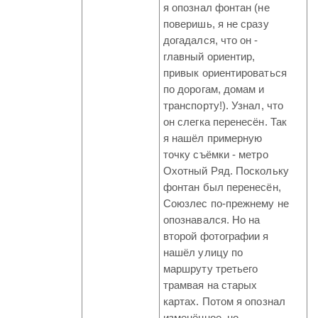
я опознал фонтан (не
поверишь, я не сразу
догадался, что он -
главный ориентир,
привык ориентироваться
по дорогам, домам и
транспорту!). Узнал, что
он слегка перенесён. Так
я нашёл примерную
точку съёмки - метро
Охотный Ряд. Поскольку
фонтан был перенесён,
Союзлес по-прежнему не
опознавался. Но на
второй фотографии я
нашёл улицу по
маршруту третьего
трамвая на старых
картах. Потом я опознал