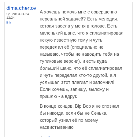
dima.chertov
А хочешь помочь мне с совершенно
Ср, 2013-04-24
12:24
нереальной задачей? Есть мелодия,
link
котоая засела у меня в голове. Есть
маленький шанс, что я сплагиатировал
некую известную тему и чуть
переделал её (специально не
называю, чтобы не наводить тебя на
тупиковые версии), и есть куда
больший шанс, что её сплагиатировал
и чуть переделал кто-то другой, а я
услышал этот плагиат и запомнил!
Если хочешь, запишу, выложу и
пришлю - а вдруг.
В конце концов, Bip Bop я не опознал
бы никогда, если бы не Сенька,
который узнал её по моему
насвистыванию!