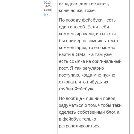
2013-
изрядная доля везения,
04-24
12:58
конечно же, тоже.
link
По поводу фейсбука - есть
один способ. Если тебя
комментировали, и ты хотя
бы примерно помнишь текст
комментария, то его можно
найти в GMail - а там уже
есть ссылка на оригинальный
пост. Я так регулярно
поступаю, когда мне нужно
откопать что-нибудь из
глубин Фейсбука.
Но вообще - лишний повод
задуматься о том, чтобы таки
сделать собственный блог, а
в фейсбук только
ретранслироваться.