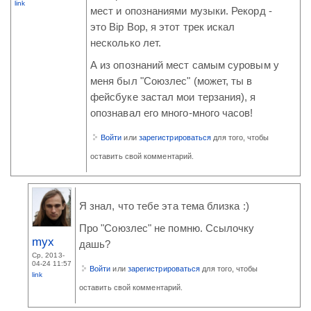
link
мест и опознаниями музыки. Рекорд -
это Bip Bop, я этот трек искал
несколько лет.
А из опознаний мест самым суровым у
меня был "Союзлес" (может, ты в
фейсбуке застал мои терзания), я
опознавал его много-много часов!
Войти
или
зарегистрироваться
для того, чтобы
оставить свой комментарий.
Я знал, что тебе эта тема близка :)
Про "Союзлес" не помню. Ссылочку
myx
дашь?
Ср, 2013-
04-24 11:57
Войти
или
зарегистрироваться
для того, чтобы
link
оставить свой комментарий.