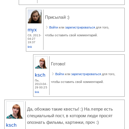
Присылай :)
Войти
или
зарегистрироваться
для того,
myx
чтобы оставить свой комментарий.
Сб, 2013-
04-27
19:37
link
Готово!
ksch
Войти
или
зарегистрироваться
для того,
Пн,
чтобы оставить свой комментарий.
2013-04-
29 00:25
link
Да, обожаю такие квесты! :) На лепре есть
специальный пост, в котором люди просят
опознать фильмы, картинки, проч :)
ksch