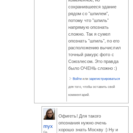
изменённое, но
сохранившееся здание
рядом со "шпилем",
потому что "шпиль"
напрямую опознать
сложно. Так я сумел
опознать "шпиль", по его
расположению вычислил
точный ракурс фото с
Союзлесом. Это правда
было ОЧЕНЬ сложно :)
Войти
или
зарегистрироваться
для того, чтобы оставить свой
комментарий.
Офигеть! Для такого
опознания нужно
очень
myx
хорошо знать Москву :) Ну и
Ср,