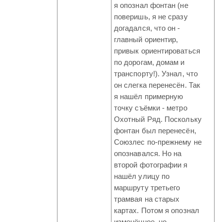
я опознал фонтан (не
поверишь, я не сразу
догадался, что он -
главный ориентир,
привык ориентироваться
по дорогам, домам и
транспорту!). Узнал, что
он слегка перенесён. Так
я нашёл примерную
точку съёмки - метро
Охотный Ряд. Поскольку
фонтан был перенесён,
Союзлес по-прежнему не
опознавался. Но на
второй фотографии я
нашёл улицу по
маршруту третьего
трамвая на старых
картах. Потом я опознал