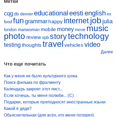
Метки
educational
eesti
english
cqg
db
denver
ex
job
fun
internet
grammar
julia
happy
food
music
money
mobile
london
manwoman
move
photo
technology
story
review
spb
travel
video
testing
thoughts
vehicles
Далее
Что еще почитать
Как у меня не было культурного шока
Поиск фильма по фрагменту
Календарь закроет этот лист...
Если хочешь, ты меня полюби... (С)
Подарки, которые преподносят иностранные языки
Какой я дядя?
Объяснительная (для всех, кто меня потерял)