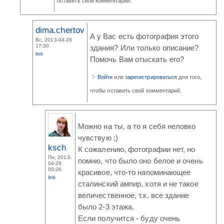
оставить свой комментарий.
dima.chertov
А у Вас есть фотография этого
Вс, 2013-04-28
17:30
здания? Или только описание?
link
Помочь Вам отыскать его?
Войти
или
зарегистрироваться
для того,
чтобы оставить свой комментарий.
Можно на ты, а то я себя неловко
чувствую ;)
ksch
К сожалению, фотографии нет, но
Пн, 2013-
помню, что было оно белое и очень
04-29
00:26
красивое, что-то напоминающее
link
сталинский ампир, хотя и не такое
величественное, т.к. все здание
было 2-3 этажа.
Если получится - буду очень