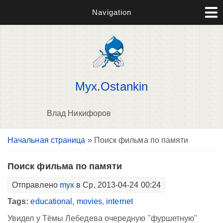
Navigation
Myx.Ostankin
Влад Никифоров
Вы здесь
Начальная страница
» Поиск фильма по памяти
В
д
п
Поиск фильма по памяти
Отправлено
myx
в Ср, 2013-04-24 00:24
Tags:
educational
,
movies
,
internet
Увидел у Тёмы Лебедева очередную "фуршетную"