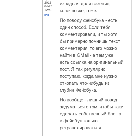
2013-
изрядная доля везения,
04-24
12:58
конечно же, тоже.
link
По поводу фейсбука - есть
один способ. Если тебя
комментировали, и ты хотя
бы примерно помнишь текст
комментария, то его можно
найти в GMail - а там уже
есть ссылка на оригинальный
пост. Я так регулярно
поступаю, когда мне нужно
откопать что-нибудь из
глубин Фейсбука.
Но вообще - лишний повод
задуматься о том, чтобы таки
сделать собственный блог, а
в фейсбук только
ретранслироваться.