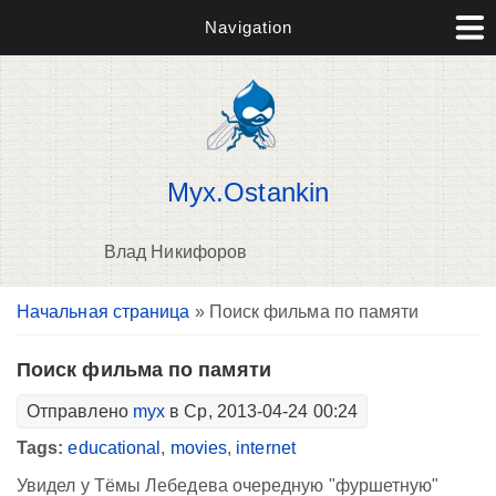
Navigation
Myx.Ostankin
Влад Никифоров
Вы здесь
Начальная страница
» Поиск фильма по памяти
В
д
п
Поиск фильма по памяти
Отправлено
myx
в Ср, 2013-04-24 00:24
Tags:
educational
,
movies
,
internet
Увидел у Тёмы Лебедева очередную "фуршетную"