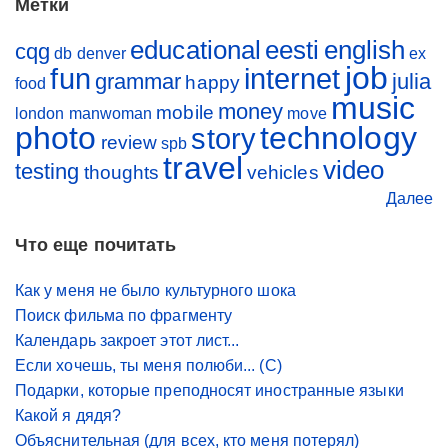
Метки
educational
eesti
english
cqg
db
denver
ex
job
fun
internet
grammar
julia
happy
food
music
money
mobile
london
manwoman
move
photo
technology
story
review
spb
travel
video
testing
thoughts
vehicles
Далее
Что еще почитать
Как у меня не было культурного шока
Поиск фильма по фрагменту
Календарь закроет этот лист...
Если хочешь, ты меня полюби... (С)
Подарки, которые преподносят иностранные языки
Какой я дядя?
Объяснительная (для всех, кто меня потерял)