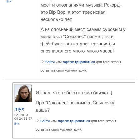
link
мест и опознаниями музыки. Рекорд -
это Bip Bop, я этот трек искал
несколько лет.
А из опознаний мест самым суровым у
меня был "Союзлес" (может, ты в
фейсбуке застал мои терзания), я
опознавал его много-много часов!
Войти
или
зарегистрироваться
для того, чтобы
оставить свой комментарий.
Я знал, что тебе эта тема близка :)
Про "Союзлес" не помню. Ссылочку
myx
дашь?
Ср, 2013-
04-24 11:57
Войти
или
зарегистрироваться
для того, чтобы
link
оставить свой комментарий.