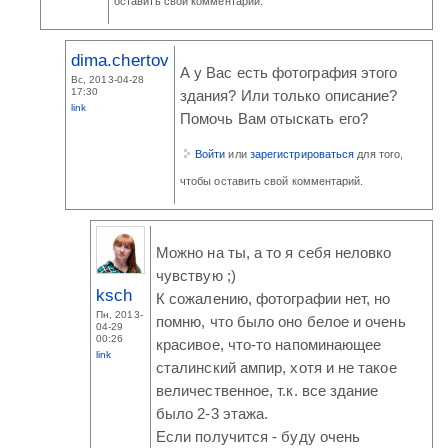
оставить свой комментарий.
dima.chertov
А у Вас есть фотография этого
Вс, 2013-04-28
17:30
здания? Или только описание?
link
Помочь Вам отыскать его?
Войти
или
зарегистрироваться
для того,
чтобы оставить свой комментарий.
Можно на ты, а то я себя неловко
чувствую ;)
ksch
К сожалению, фотографии нет, но
Пн, 2013-
помню, что было оно белое и очень
04-29
00:26
красивое, что-то напоминающее
link
сталинский ампир, хотя и не такое
величественное, т.к. все здание
было 2-3 этажа.
Если получится - буду очень