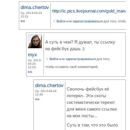
dima.chertov
http://ic.pics.livejournal.com/gold_ma
Ср, 2013-04-24
12:21
link
Войти
или
зарегистрироваться
для того, чтобы 
А суть в чем? Я думал, ты ссылку
на фейсбук дашь :)
myx
Войти
или
зарегистрироваться
для того,
Ср, 2013-
04-24
чтобы оставить свой комментарий.
12:23
link
dima.chertov
Сволочь-фейсбук её
Ср, 2013-04-24
12:49
потерял. Эти скоты
link
систематически теряют
для меня самого ссылки
на мои посты...
Суть в том, что это было