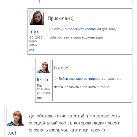
Присылай :)
Войти
или
зарегистрироваться
для того,
myx
чтобы оставить свой комментарий.
Сб, 2013-
04-27
19:37
link
Готово!
ksch
Войти
или
зарегистрироваться
для того,
Пн,
чтобы оставить свой комментарий.
2013-04-
29 00:25
link
Да, обожаю такие квесты! :) На лепре есть
специальный пост, в котором люди просят
опознать фильмы, картинки, проч :)
ksch