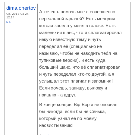
dima.chertov
А хочешь помочь мне с совершенно
Ср, 2013-04-24
12:24
нереальной задачей? Есть мелодия,
link
котоая засела у меня в голове. Есть
маленький шанс, что я сплагиатировал
некую известную тему и чуть
переделал её (специально не
называю, чтобы не наводить тебя на
тупиковые версии), и есть куда
больший шанс, что её сплагиатировал
и чуть переделал кто-то другой, а я
услышал этот плагиат и запомнил!
Если хочешь, запишу, выложу и
пришлю - а вдруг.
В конце концов, Bip Bop я не опознал
бы никогда, если бы не Сенька,
который узнал её по моему
насвистыванию!