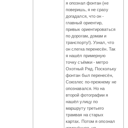
я опознал фонтан (не
поверишь, я не сразу
догадался, что он -
главный ориентир,
привык ориентироваться
по дорогам, домам и
транспорту!). Узнал, что
он слегка перенесён. Так
я нашёл примерную
точку съёмки - метро
Охотный Ряд. Поскольку
фонтан был перенесён,
Союзлес по-прежнему не
опознавался. Но на
второй фотографии я
нашёл улицу по
маршруту третьего
трамвая на старых
картах. Потом я опознал