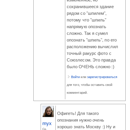
изменённое, но
сохранившееся здание
рядом со "шпилем",
потому что "шпиль"
напрямую опознать
сложно. Так я сумел
опознать "шпиль", по его
расположению вычислил
точный ракурс фото с
Союзлесом. Это правда
было ОЧЕНЬ сложно :)
Войти
или
зарегистрироваться
для того, чтобы оставить свой
комментарий.
Офигеть! Для такого
опознания нужно
очень
myx
хорошо знать Москву :) Ну и
Ср,