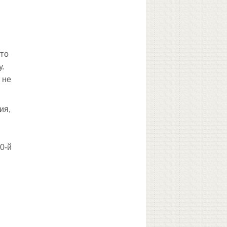
что
у.
 не
ия,
0-й