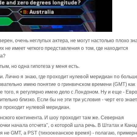
верен, очень неглупых актера, не могут настолько плохо зн
х не имеет четкого представления о том, где находится
та?
тым, но одна гипотеза у меня есть.
ии. Лично я знаю, где проходит нулевой меридиан по больш
едовательно имею понятие о гринвичском времени (GMT) как
е того, я регулярно имею дело с Лондоном. Ну и еще - Евр
ельно близко. Если бы не эти три условия - черт его знает
де проходит нулевой меридиан.
нского континента. И шоу проходит там же. Северная
очки начала отсчета", о которой шла речь. В Штатах и Кана
я не GMT, а PST (тихоокеанское время) - полагаю, пример