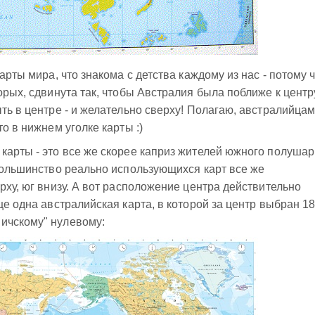
арты мира, что знакома с детства каждому из нас - потому 
орых, сдвинута так, чтобы Австралия была поближе к центр
ть в центре - и желательно сверху! Полагаю, австралийцам
то в нижнем уголке карты :)
карты - это все же скорее каприз жителей южного полушар
 Большинство реально использующихся карт все же
рху, юг внизу. А вот расположение центра действительно
ще одна австралийская карта, в которой за центр выбран 18
ичскому" нулевому: