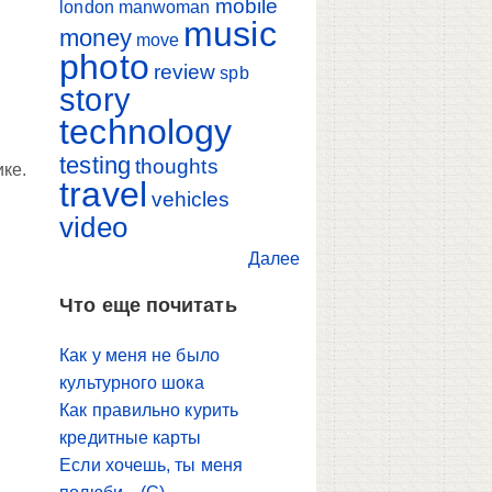
mobile
london
manwoman
music
money
move
photo
review
spb
story
technology
testing
thoughts
ике.
travel
vehicles
video
Далее
Что еще почитать
Как у меня не было
культурного шока
Как правильно курить
кредитные карты
Если хочешь, ты меня