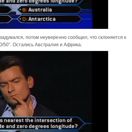
задумался, потом неуверенно сообщил, что склоняется к
0/50". Остались Австралия и Африка.