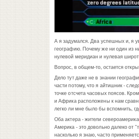
А я задумался. Два успешных и, я у
географию. Почему же ни один из ни
нулевой меридиан и нулевая широ
Вопрос, в общем-то, остается откры
Дело тут даже не в знании географ
части потому, что я айтишник - сл
точке отсчета часовых поясов. Кром
и Африка расположены к нам сравнит
легко ли мне было бы вспомнить, г
Оба актера - жители североамерика
Америка - это довольно далеко от "т
насколько я знаю, часто применяетс