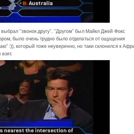
и выбрал "звонок другу". "Другом" был Майкл Джей Фокс
вором, было очень трудно было отделаться от ощущения
" :)), который тоже неуверенно, но таки склонился к Афр
взят.