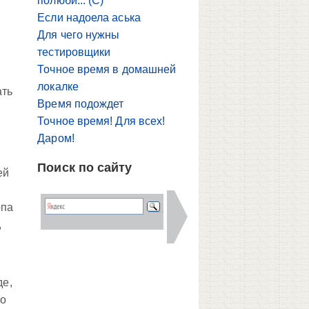
полюби... (С)
Если надоела аська
Для чего нужны
тестировщики
Точное время в домашней
локалке
ать
Время подождет
Точное время! Для всех!
Даром!
Поиск по сайту
ей
опа
,
де,
но