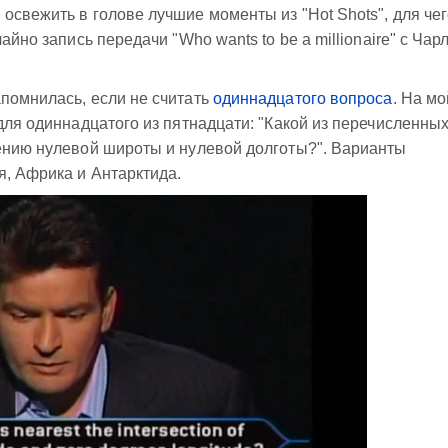
освежить в голове лучшие моменты из "Hot Shots", для чег
айно запись передачи "Who wants to be a millionaire" с Чар
помнилась, если не считать
одиннадцатого вопроса
. На мо
для одиннадцатого из пятнадцати: "Какой из перечисленны
чению нулевой широты и нулевой долготы?". Варианты
, Африка и Антарктида.