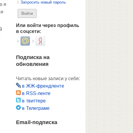
Запросить новый пароль
о я
ли
Или войти через профиль
й
в соцсети:
х
Login with Mail.ru
Login with Яндекс
Подписка на
обновления
Читать новые записи у себя:
в ЖЖ-френдленте
в RSS-ленте
в твиттере
в Телеграме
Email-подписка