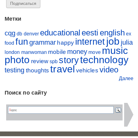
Метки
educational
eesti
english
cqg
db
denver
ex
job
fun
internet
grammar
julia
happy
food
music
money
mobile
london
manwoman
move
photo
technology
story
review
spb
travel
video
testing
thoughts
vehicles
Далее
Поиск по сайту