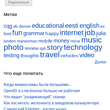
Метки
educational
eesti
english
cqg
db
denver
ex
job
fun
internet
grammar
julia
happy
food
music
money
mobile
london
manwoman
move
photo
technology
story
review
spb
travel
video
testing
thoughts
vehicles
Далее
Что еще почитать
Когда микросхемы были большими...
OpenID в LiveJournal больше не работает
Что видит "раздевающий" сканер
Как посчитать экспоненту в виндовом калькуляторе
Самарский FidoNet - взгляд назад