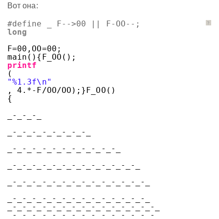
Вот она:
#define _ F-->00 || F-OO--;
?
long
F=00,OO=00;
main(){F_OO();
printf
(
"%1.3f\n"
, 4.*-F/OO/OO);}F_OO()
{
_-_-_-_
_-_-_-_-_-_-_-_-_
_-_-_-_-_-_-_-_-_-_-_-_
_-_-_-_-_-_-_-_-_-_-_-_-_-_
_-_-_-_-_-_-_-_-_-_-_-_-_-_-_
_-_-_-_-_-_-_-_-_-_-_-_-_-_-_
_-_-_-_-_-_-_-_-_-_-_-_-_-_-_-_
_-_-_-_-_-_-_-_-_-_-_-_-_-_-_-_