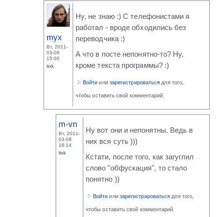
Ну, не знаю :) С телефонистами я
работал - вроде обходились без
myx
переводчика :)
Вт, 2011-
03-08
А что в посте непонятно-то? Ну,
15:00
кроме текста программы? :)
link
Войти
или
зарегистрироваться
для того,
чтобы оставить свой комментарий.
m-vn
Ну вот они и непонятны. Ведь в
Вт, 2011-
03-08
них вся суть )))
16:14
link
Кстати, после того, как загуглил
слово "обфускация", то стало
понятно ))
Войти
или
зарегистрироваться
для того,
чтобы оставить свой комментарий.