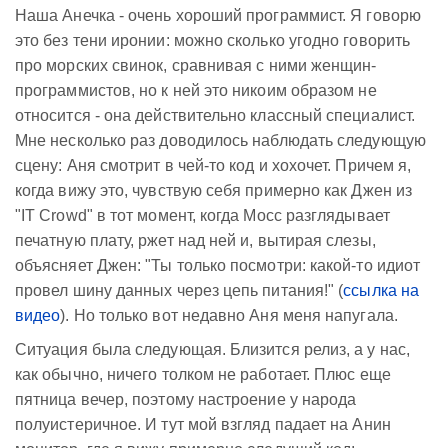
Наша Анечка - очень хороший программист. Я говорю
это без тени иронии: можно сколько угодно говорить
про морских свинок, сравнивая с ними женщин-
программистов, но к ней это никоим образом не
относится - она действительно классный специалист.
Мне несколько раз доводилось наблюдать следующую
сцену: Аня смотрит в чей-то код и хохочет. Причем я,
когда вижу это, чувствую себя примерно как Джен из
"IT Crowd" в тот момент, когда Мосс разглядывает
печатную плату, ржет над ней и, вытирая слезы,
объясняет Джен: "Ты только посмотри: какой-то идиот
провел шину данных через цепь питания!" (
ссылка на
видео
). Но только вот недавно Аня меня напугала.
Ситуация была следующая. Близится релиз, а у нас,
как обычно, ничего толком не работает. Плюс еще
пятница вечер, поэтому настроение у народа
полуистеричное. И тут мой взгляд падает на Анин