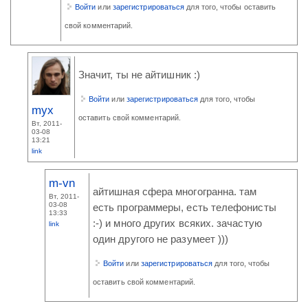
Войти
или
зарегистрироваться
для того, чтобы оставить
свой комментарий.
Значит, ты не айтишник :)
Войти
или
зарегистрироваться
для того, чтобы
myx
оставить свой комментарий.
Вт, 2011-
03-08
13:21
link
m-vn
айтишная сфера многогранна. там
Вт, 2011-
03-08
есть программеры, есть телефонисты
13:33
:-) и много других всяких. зачастую
link
один другого не разумеет )))
Войти
или
зарегистрироваться
для того, чтобы
оставить свой комментарий.