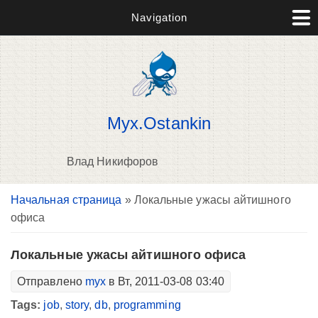
Navigation
Myx.Ostankin
Влад Никифоров
Вы здесь
Начальная страница
» Локальные ужасы айтишного
В
офиса
д
п
Локальные ужасы айтишного офиса
Отправлено
myx
в Вт, 2011-03-08 03:40
Tags:
job
,
story
,
db
,
programming