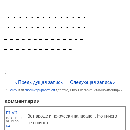
_-_-_-_-_-_-_-_-_-_-_-_-_-_-_-_
_-_-_-_-_-_-_-_-_-_-_-_-_-_-_-_
_-_-_-_-_-_-_-_-_-_-_-_-_-_-_
_-_-_-_-_-_-_-_-_-_-_-_-_-_-_
_-_-_-_-_-_-_-_-_-_-_-_-_-_
_-_-_-_-_-_-_-_-_-_-_-_
_-_-_-_-_-_-_-_-_
_-_-_-_
}
‹ Предыдущая запись
Следующая запись ›
Войти
или
зарегистрироваться
для того, чтобы оставить свой комментарий.
Комментарии
m-vn
Вот вроде и по-русски написано... Но ничего
Вт, 2011-03-
08 13:00
не понял )
link