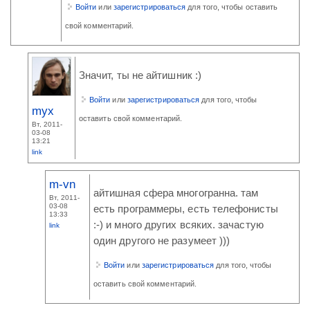
Войти
или
зарегистрироваться
для того, чтобы оставить
свой комментарий.
Значит, ты не айтишник :)
Войти
или
зарегистрироваться
для того, чтобы
myx
оставить свой комментарий.
Вт, 2011-
03-08
13:21
link
m-vn
айтишная сфера многогранна. там
Вт, 2011-
03-08
есть программеры, есть телефонисты
13:33
:-) и много других всяких. зачастую
link
один другого не разумеет )))
Войти
или
зарегистрироваться
для того, чтобы
оставить свой комментарий.