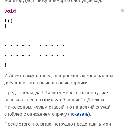
монитор, где я вижу примерно следущий код:
void
?
f()
{
- - - - -   - - - - -
- - - - -   - - - - -
- - - - -   - - - - -
}
И Анечка аккуратным, неторопливым копи-пастом
добавляет все новые и новые строчки...
Представили, да? Лично у меня в голове тут же
всплыла сцена из фильма "Сияние" с Джеком
Николсоном. Фильм старый, но на всякий случай
спойлер с описанием спрячу (
показать
).
После этого, полагаю, нетрудно представить мои