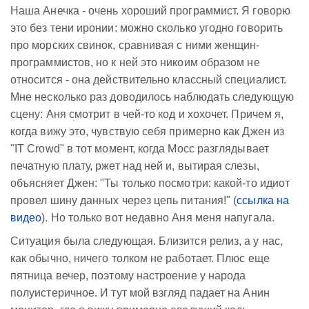
Наша Анечка - очень хороший программист. Я говорю
это без тени иронии: можно сколько угодно говорить
про морских свинок, сравнивая с ними женщин-
программистов, но к ней это никоим образом не
относится - она действительно классный специалист.
Мне несколько раз доводилось наблюдать следующую
сцену: Аня смотрит в чей-то код и хохочет. Причем я,
когда вижу это, чувствую себя примерно как Джен из
"IT Crowd" в тот момент, когда Мосс разглядывает
печатную плату, ржет над ней и, вытирая слезы,
объясняет Джен: "Ты только посмотри: какой-то идиот
провел шину данных через цепь питания!" (
ссылка на
видео
). Но только вот недавно Аня меня напугала.
Ситуация была следующая. Близится релиз, а у нас,
как обычно, ничего толком не работает. Плюс еще
пятница вечер, поэтому настроение у народа
полуистеричное. И тут мой взгляд падает на Анин