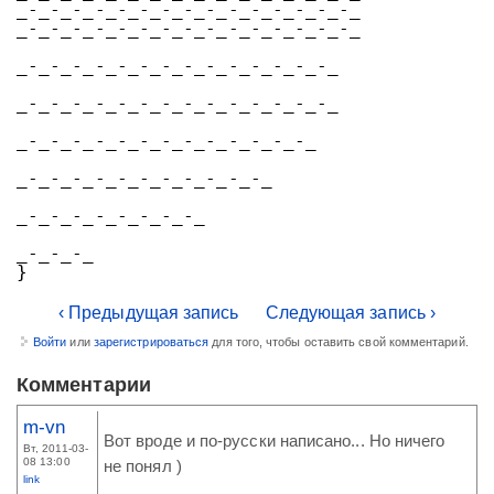
_-_-_-_-_-_-_-_-_-_-_-_-_-_-_-_
_-_-_-_-_-_-_-_-_-_-_-_-_-_-_-_
_-_-_-_-_-_-_-_-_-_-_-_-_-_-_
_-_-_-_-_-_-_-_-_-_-_-_-_-_-_
_-_-_-_-_-_-_-_-_-_-_-_-_-_
_-_-_-_-_-_-_-_-_-_-_-_
_-_-_-_-_-_-_-_-_
_-_-_-_
}
‹ Предыдущая запись
Следующая запись ›
Войти
или
зарегистрироваться
для того, чтобы оставить свой комментарий.
Комментарии
m-vn
Вот вроде и по-русски написано... Но ничего
Вт, 2011-03-
08 13:00
не понял )
link