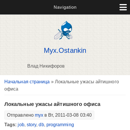
Navigation
Myx.Ostankin
Влад Никифоров
Вы здесь
Начальная страница
» Локальные ужасы айтишного
В
офиса
д
п
Локальные ужасы айтишного офиса
Отправлено
myx
в Вт, 2011-03-08 03:40
Tags:
job
,
story
,
db
,
programming