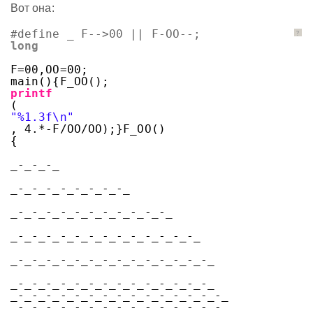
Вот она:
#define _ F-->00 || F-OO--;
?
long
F=00,OO=00;
main(){F_OO();
printf
(
"%1.3f\n"
, 4.*-F/OO/OO);}F_OO()
{
_-_-_-_
_-_-_-_-_-_-_-_-_
_-_-_-_-_-_-_-_-_-_-_-_
_-_-_-_-_-_-_-_-_-_-_-_-_-_
_-_-_-_-_-_-_-_-_-_-_-_-_-_-_
_-_-_-_-_-_-_-_-_-_-_-_-_-_-_
_-_-_-_-_-_-_-_-_-_-_-_-_-_-_-_
_-_-_-_-_-_-_-_-_-_-_-_-_-_-_-_