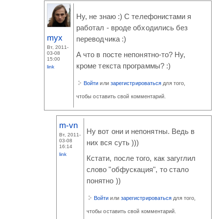
Ну, не знаю :) С телефонистами я
работал - вроде обходились без
myx
переводчика :)
Вт, 2011-
03-08
А что в посте непонятно-то? Ну,
15:00
кроме текста программы? :)
link
Войти
или
зарегистрироваться
для того,
чтобы оставить свой комментарий.
m-vn
Ну вот они и непонятны. Ведь в
Вт, 2011-
03-08
них вся суть )))
16:14
link
Кстати, после того, как загуглил
слово "обфускация", то стало
понятно ))
Войти
или
зарегистрироваться
для того,
чтобы оставить свой комментарий.