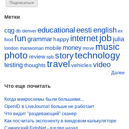
Метки
educational
eesti
english
cqg
db
denver
ex
job
fun
internet
grammar
julia
happy
food
music
money
mobile
london
manwoman
move
photo
technology
story
review
spb
travel
video
testing
thoughts
vehicles
Далее
Что еще почитать
Когда микросхемы были большими...
OpenID в LiveJournal больше не работает
Что видит "раздевающий" сканер
Как посчитать экспоненту в виндовом калькуляторе
Самарский FidoNet - взгляд назад