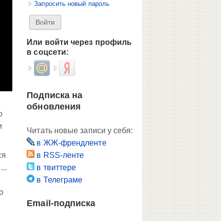
Запросить новый пароль
Или войти через профиль
в соцсети:
Login with Mail.ru
Login with Яндекс
Подписка на
обновления
о
и
Читать новые записи у себя:
в ЖЖ-френдленте
ся
в RSS-ленте
..
в твиттере
в Телеграме
о
Email-подписка