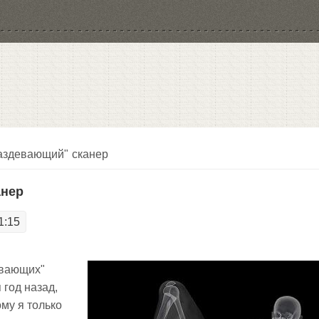
раздевающий" сканер
анер
1:15
евающих"
 год назад,
му я только