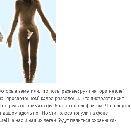
оторые заметили, что позы разные: руки на "оригинале"
на "просвеченном" кадре разведены. Что пистолет висит
 Что грудь не примята футболкой или лифчиком. Что очерта
ндашом вдоль ног. Но эти голоса тонули на фоне
ие! На нас и наших детей будут пялиться охранники-