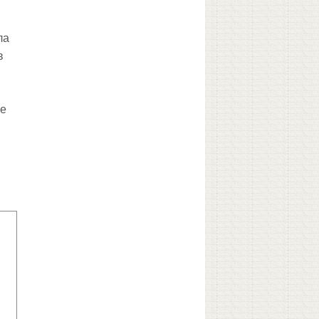
ла
в
же