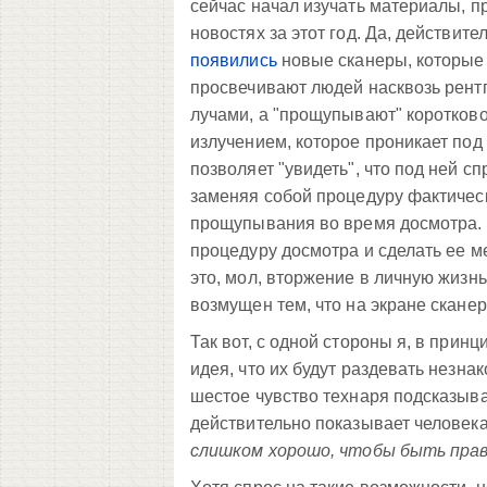
сейчас начал изучать материалы, 
новостях за этот год. Да, действите
появились
новые сканеры, которые
просвечивают людей насквозь рент
лучами, а "прощупывают" коротко
излучением, которое проникает под
позволяет "увидеть", что под ней сп
заменяя собой процедуру фактичес
прощупывания во время досмотра. 
процедуру досмотра и сделать ее ме
это, мол, вторжение в личную жизн
возмущен тем, что на экране скане
Так вот, с одной стороны я, в прин
идея, что их будут раздевать незнако
шестое чувство технаря подсказыва
действительно показывает человека 
слишком хорошо, чтобы быть пра