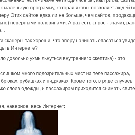
есомненно, есть - иначе не плодились бы, как грибы, сайты
к маленькую программу, которая якобы позволяет людей б
ру. Этих сайтов едва ли не больше, чем сайтов, продающ
но) неверными половинами. А раз есть спрос - значит, ран
..
ти сканеры так хороши, что впору начинать опасаться увид
ды в Интернете?
ло довольно ухмыльнуться внутреннего скептика) - это
слишком много подозрительных мест на теле пассажира,
 брюках, рубашках и пиджаках. Кроме того, в ряде случаев
ько слоев одежды, и пассажирам приходится снимать свите
я, наверное, весь Интернет: