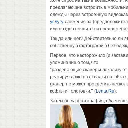
Хотя спрос на такие возможности, н
предлагающие встроить в мобильни
одежды через встроенную видеокаме
услугу
слежения за (предположитель
или поздно появится и предложение.
Так да или нет? Действительно ли э
собственную фотографию без одеж
Первое, что насторожило (и застави
упоминание о том, что
"раздевающие сканеры локализуют 
реагируя даже на складки на юбках,
сканер не может просветить нескол
кофты и толстовки.
" (
Lenta.Ru
).
Затем была фотография, облетевша