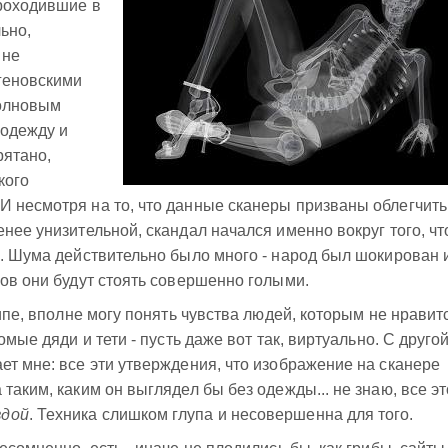
проходившие в
льно,
 не
геновскими
волновым
 одежду и
рятано,
кого
И несмотря на то, что данные сканеры призваны облегчить
нее унизительной, скандал начался именно вокруг того, чт
ь. Шума действительно было много - народ был шокирован 
ров они будут стоять совершенно голыми.
ципе, вполне могу понять чувства людей, которым не нравит
мые дяди и тети - пусть даже вот так, виртуально. С другой.
ет мне: все эти утверждения, что изображение на сканере
таким, каким он выглядел бы без одежды... не знаю, все эт
вдой
. Техника слишком глупа и несовершенна для того.