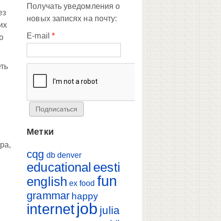
,
Получать уведомления о
ез
новых записях на почту:
их
E-mail
*
о
еть
Метки
ра,
cqg
db
denver
educational
eesti
fun
english
ex
food
grammar
happy
job
internet
julia