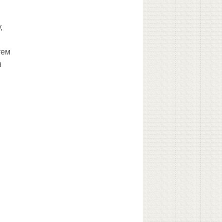
,
тем
я