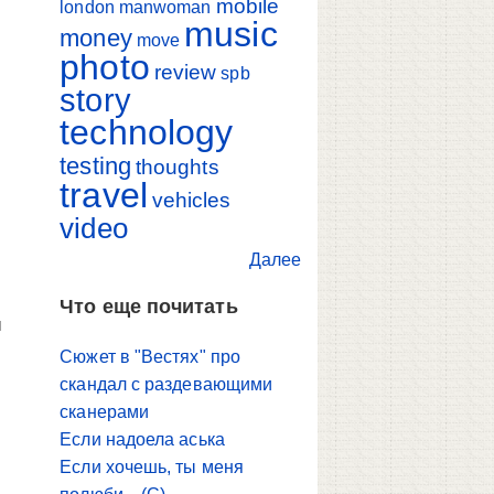
mobile
london
manwoman
music
money
move
photo
review
spb
story
technology
testing
thoughts
travel
vehicles
video
Далее
Что еще почитать
я
й
Сюжет в "Вестях" про
скандал с раздевающими
сканерами
Если надоела аська
Если хочешь, ты меня