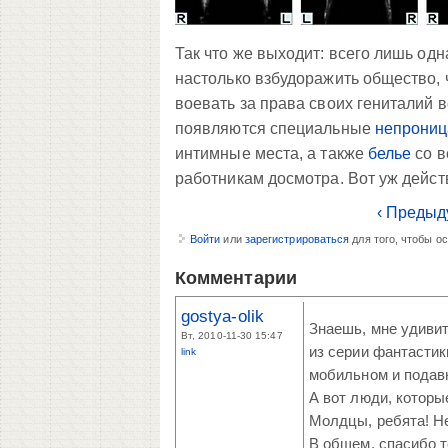
Так что же выходит: всего лишь од
настолько взбудоражить общество, 
воевать за права своих гениталий
появляются специальные
непрониц
интимные места, а также
белье
со в
работникам досмотра. Вот уж действ
‹ Предыд
Войти
или
зарегистрироваться
для того, чтобы о
Комментарии
gostya-olik
Знаешь, мне удивит
Вт, 2010-11-30 15:47
из серии фантастики
link
мобильном и подавн
А вот люди, которы
Молдцы, ребята! Не
В общем, спасибо т