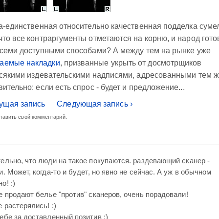
на-единственная относительно качественная подделка суме
что все контраргументы отметаются на корню, и народ гото
 всеми доступными способами? А между тем на рынке уже
аемые накладки
, призванные укрыть от досмотрщиков
сякими издевательскими надписями, адресованными тем 
ительно: если есть спрос - будет и предложение...
ущая запись
Следующая запись ›
ставить свой комментарий.
ельно, что люди на такое покупаются. раздевающий сканер -
. Может, когда-то и будет, но явно не сейчас. А уж в обычном
о! :)
е продают белье "против" сканеров, очень порадовали!
 растерялись! :)
ебе за доставленный позитив :)