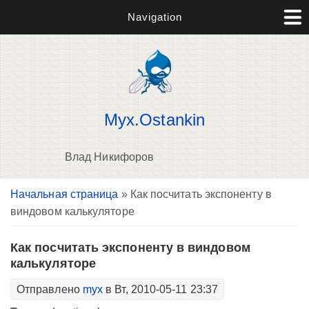
Navigation
Myx.Ostankin
Влад Никифоров
Вы здесь
Начальная страница
» Как посчитать экспоненту в
В
виндовом калькуляторе
д
п
Как посчитать экспоненту в виндовом
калькуляторе
Отправлено
myx
в Вт, 2010-05-11 23:37