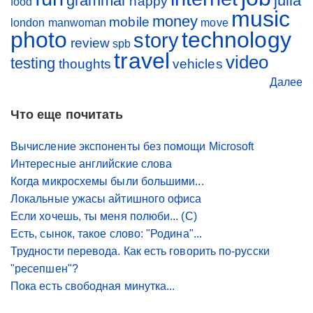
grammar
julia
happy
food
music
money
mobile
london
manwoman
move
photo
technology
story
review
spb
travel
video
testing
thoughts
vehicles
Далее
Что еще почитать
Вычисление экспоненты без помощи Microsoft
Интересные английские слова
Когда микросхемы были большими...
Локальные ужасы айтишного офиса
Если хочешь, ты меня полюби... (С)
Есть, сынок, такое слово: "Родина"...
Трудности перевода. Как есть говорить по-русски
"ресепшен"?
Пока есть свободная минутка...