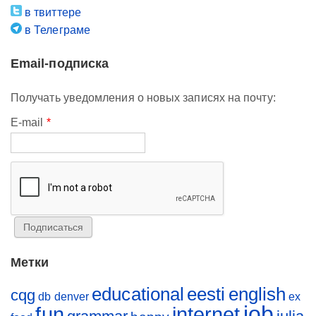
в твиттере
в Телеграме
Email-подписка
Получать уведомления о новых записях на почту:
E-mail
*
Метки
educational
eesti
english
cqg
db
denver
ex
job
fun
internet