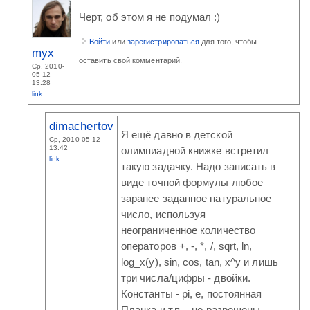
Черт, об этом я не подумал :)
Войти
или
зарегистрироваться
для того, чтобы
myx
оставить свой комментарий.
Ср, 2010-
05-12
13:28
link
dimachertov
Я ещё давно в детской
Ср, 2010-05-12
13:42
олимпиадной книжке встретил
link
такую задачку. Надо записать в
виде точной формулы любое
заранее заданное натуральное
число, используя
неограниченное количество
операторов +, -, *, /, sqrt, ln,
log_x(y), sin, cos, tan, x^y и лишь
три числа/цифры - двойки.
Константы - pi, e, постоянная