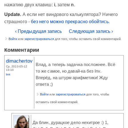
нажатию двух клавиш:
i
, затем
n
.
Update.
А если нет виндового калькулятора? Ничего
страшного -
без него можно прекрасно обойтись
.
‹ Предыдущая запись
Следующая запись ›
Войти
или
зарегистрироваться
для того, чтобы оставить свой комментарий.
Комментарии
dimachertov
Влад, а теперь задачка посложнее. Всё
Ср, 2010-05-12
13:10
то же самое, но давай-ка без Inv.
link
Вперёд, на штурм арифметики! Жду
ответа ;)
Войти
или
зарегистрироваться
для того, чтобы
оставить свой комментарий.
Да блин, дурацкое дело нехитрое :) 1,