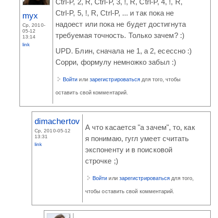
Ctrl-P, 2, R, Ctrl-P, 3, !, R, Ctrl-P, 4, !, R,
Ctrl-P, 5, !, R, Ctrl-P, ... и так пока не
myx
надоест или пока не будет достигнута
Ср, 2010-
05-12
требуемая точность. Только зачем? :)
13:14
link
UPD. Блин, сначала не 1, а 2, есессно :)
Сорри, формулу немножко забыл :)
Войти
или
зарегистрироваться
для того, чтобы
оставить свой комментарий.
dimachertov
А что касается "а зачем", то, как
Ср, 2010-05-12
13:31
я понимаю, гугл умеет считать
link
экспоненту и в поисковой
строчке ;)
Войти
или
зарегистрироваться
для того,
чтобы оставить свой комментарий.