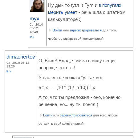
Ну дык то гугл :) Гугл и
в попугаях
мерить умеет
- речь шла о штатном
myx
калькуляторе :)
Ср, 2010-
05-12
Войти
или
зарегистрироваться
для того,
13:48
link
чтобы оставить свой комментарий.
dimachertov
О, Боже! Влад, я имел в виду вещи
Ср, 2010-05-12
13:26
попроще, что ты!
link
У нас есть кнопка x^y. Так вот,
e ^ x == (10 ^ (1 / ln 10)) ^ x
А то, что ты предложил - оно, конечно,
решение, но... ну ты понял )
Войти
или
зарегистрироваться
для того, чтобы
оставить свой комментарий.