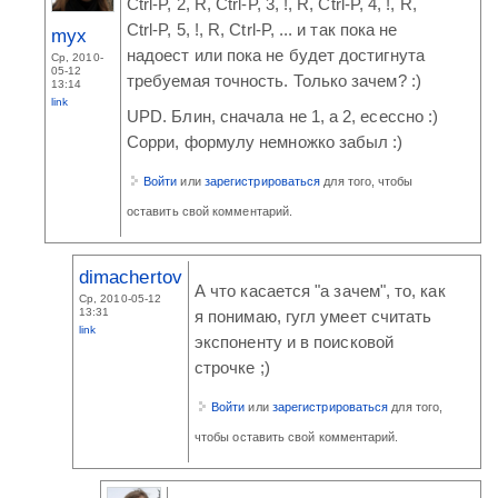
Ctrl-P, 2, R, Ctrl-P, 3, !, R, Ctrl-P, 4, !, R,
Ctrl-P, 5, !, R, Ctrl-P, ... и так пока не
myx
надоест или пока не будет достигнута
Ср, 2010-
05-12
требуемая точность. Только зачем? :)
13:14
link
UPD. Блин, сначала не 1, а 2, есессно :)
Сорри, формулу немножко забыл :)
Войти
или
зарегистрироваться
для того, чтобы
оставить свой комментарий.
dimachertov
А что касается "а зачем", то, как
Ср, 2010-05-12
13:31
я понимаю, гугл умеет считать
link
экспоненту и в поисковой
строчке ;)
Войти
или
зарегистрироваться
для того,
чтобы оставить свой комментарий.