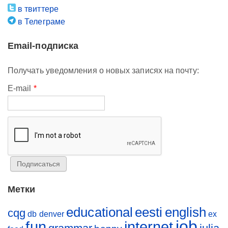
в твиттере
в Телеграме
Email-подписка
Получать уведомления о новых записях на почту:
E-mail
*
Метки
educational
eesti
english
cqg
db
denver
ex
job
fun
internet