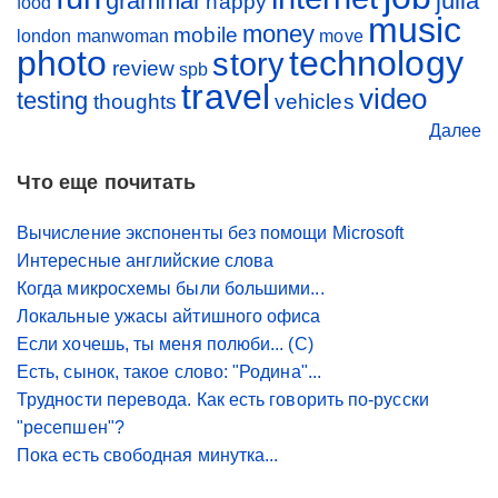
grammar
julia
happy
food
music
money
mobile
london
manwoman
move
photo
technology
story
review
spb
travel
video
testing
thoughts
vehicles
Далее
Что еще почитать
Вычисление экспоненты без помощи Microsoft
Интересные английские слова
Когда микросхемы были большими...
Локальные ужасы айтишного офиса
Если хочешь, ты меня полюби... (С)
Есть, сынок, такое слово: "Родина"...
Трудности перевода. Как есть говорить по-русски
"ресепшен"?
Пока есть свободная минутка...