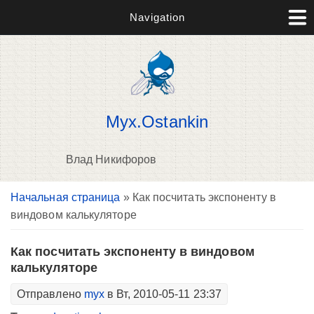
Navigation
Myx.Ostankin
Влад Никифоров
Вы здесь
Начальная страница
» Как посчитать экспоненту в
В
виндовом калькуляторе
д
п
Как посчитать экспоненту в виндовом
калькуляторе
Отправлено
myx
в Вт, 2010-05-11 23:37