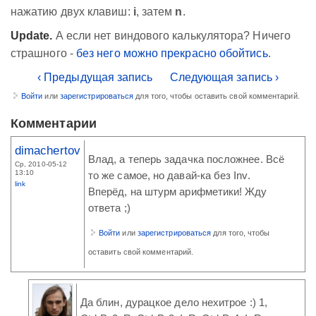
нажатию двух клавиш:
i
, затем
n
.
Update.
А если нет виндового калькулятора? Ничего
страшного -
без него можно прекрасно обойтись
.
‹ Предыдущая запись
Следующая запись ›
Войти
или
зарегистрироваться
для того, чтобы оставить свой комментарий.
Комментарии
dimachertov
Влад, а теперь задачка посложнее. Всё
Ср, 2010-05-12
13:10
то же самое, но давай-ка без Inv.
link
Вперёд, на штурм арифметики! Жду
ответа ;)
Войти
или
зарегистрироваться
для того, чтобы
оставить свой комментарий.
Да блин, дурацкое дело нехитрое :) 1,