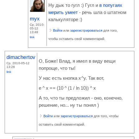
Ну дык то гугл :) Гугл и
в попугаях
мерить умеет
- речь шла о штатном
myx
калькуляторе :)
Ср, 2010-
05-12
Войти
или
зарегистрироваться
для того,
13:48
link
чтобы оставить свой комментарий.
dimachertov
О, Боже! Влад, я имел в виду вещи
Ср, 2010-05-12
13:26
попроще, что ты!
link
У нас есть кнопка x^y. Так вот,
e ^ x == (10 ^ (1 / ln 10)) ^ x
А то, что ты предложил - оно, конечно,
решение, но... ну ты понял )
Войти
или
зарегистрироваться
для того, чтобы
оставить свой комментарий.