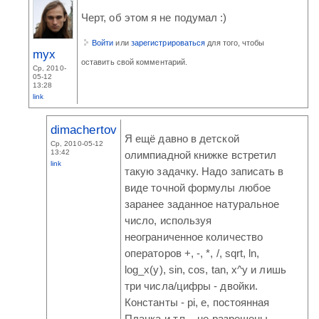
Черт, об этом я не подумал :)
Войти
или
зарегистрироваться
для того, чтобы
myx
оставить свой комментарий.
Ср, 2010-
05-12
13:28
link
dimachertov
Я ещё давно в детской
Ср, 2010-05-12
13:42
олимпиадной книжке встретил
link
такую задачку. Надо записать в
виде точной формулы любое
заранее заданное натуральное
число, используя
неограниченное количество
операторов +, -, *, /, sqrt, ln,
log_x(y), sin, cos, tan, x^y и лишь
три числа/цифры - двойки.
Константы - pi, e, постоянная