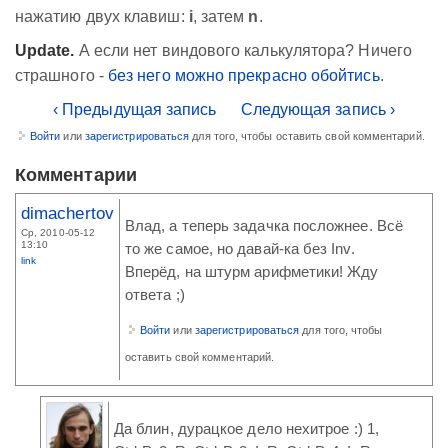
нажатию двух клавиш:
i
, затем
n
.
Update.
А если нет виндового калькулятора? Ничего
страшного -
без него можно прекрасно обойтись
.
‹ Предыдущая запись
Следующая запись ›
Войти
или
зарегистрироваться
для того, чтобы оставить свой комментарий.
Комментарии
dimachertov
Влад, а теперь задачка посложнее. Всё
Ср, 2010-05-12
13:10
то же самое, но давай-ка без Inv.
link
Вперёд, на штурм арифметики! Жду
ответа ;)
Войти
или
зарегистрироваться
для того, чтобы
оставить свой комментарий.
Да блин, дурацкое дело нехитрое :) 1,