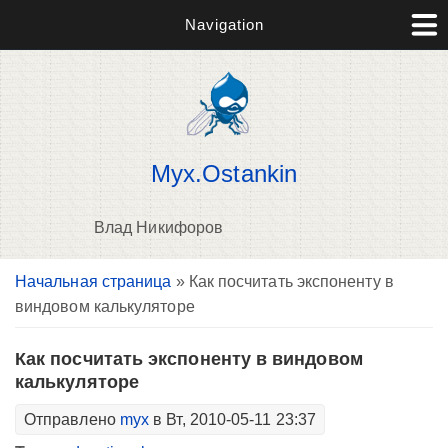
Navigation
Myx.Ostankin
Влад Никифоров
Вы здесь
Начальная страница
» Как посчитать экспоненту в
В
виндовом калькуляторе
д
п
Как посчитать экспоненту в виндовом
калькуляторе
Отправлено
myx
в Вт, 2010-05-11 23:37