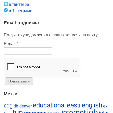
в твиттере
в Телеграме
Email-подписка
Получать уведомления о новых записях на почту:
E-mail
*
Метки
educational
eesti
english
cqg
db
denver
ex
job
fun
internet