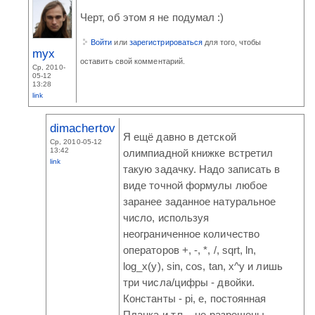
Черт, об этом я не подумал :)
Войти
или
зарегистрироваться
для того, чтобы
myx
оставить свой комментарий.
Ср, 2010-
05-12
13:28
link
dimachertov
Я ещё давно в детской
Ср, 2010-05-12
13:42
олимпиадной книжке встретил
link
такую задачку. Надо записать в
виде точной формулы любое
заранее заданное натуральное
число, используя
неограниченное количество
операторов +, -, *, /, sqrt, ln,
log_x(y), sin, cos, tan, x^y и лишь
три числа/цифры - двойки.
Константы - pi, e, постоянная