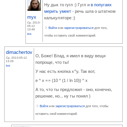
Ну дык то гугл :) Гугл и
в попугаях
мерить умеет
- речь шла о штатном
myx
калькуляторе :)
Ср, 2010-
05-12
Войти
или
зарегистрироваться
для того,
13:48
link
чтобы оставить свой комментарий.
dimachertov
О, Боже! Влад, я имел в виду вещи
Ср, 2010-05-12
13:26
попроще, что ты!
link
У нас есть кнопка x^y. Так вот,
e ^ x == (10 ^ (1 / ln 10)) ^ x
А то, что ты предложил - оно, конечно,
решение, но... ну ты понял )
Войти
или
зарегистрироваться
для того, чтобы
оставить свой комментарий.