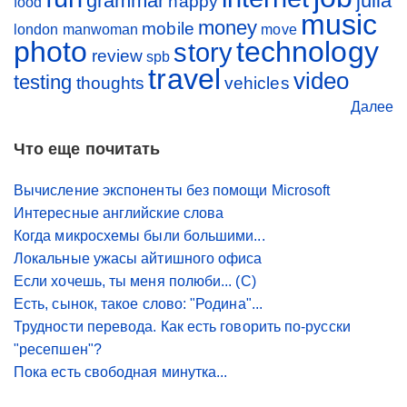
grammar
julia
happy
food
music
money
mobile
london
manwoman
move
photo
technology
story
review
spb
travel
video
testing
thoughts
vehicles
Далее
Что еще почитать
Вычисление экспоненты без помощи Microsoft
Интересные английские слова
Когда микросхемы были большими...
Локальные ужасы айтишного офиса
Если хочешь, ты меня полюби... (С)
Есть, сынок, такое слово: "Родина"...
Трудности перевода. Как есть говорить по-русски
"ресепшен"?
Пока есть свободная минутка...