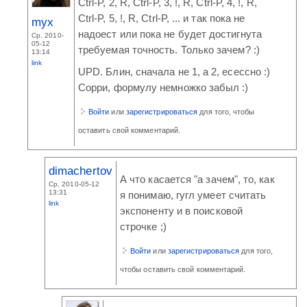
Ctrl-P, 2, R, Ctrl-P, 3, !, R, Ctrl-P, 4, !, R,
Ctrl-P, 5, !, R, Ctrl-P, ... и так пока не
myx
надоест или пока не будет достигнута
Ср, 2010-
05-12
требуемая точность. Только зачем? :)
13:14
link
UPD. Блин, сначала не 1, а 2, есессно :)
Сорри, формулу немножко забыл :)
Войти
или
зарегистрироваться
для того, чтобы
оставить свой комментарий.
dimachertov
А что касается "а зачем", то, как
Ср, 2010-05-12
13:31
я понимаю, гугл умеет считать
link
экспоненту и в поисковой
строчке ;)
Войти
или
зарегистрироваться
для того,
чтобы оставить свой комментарий.