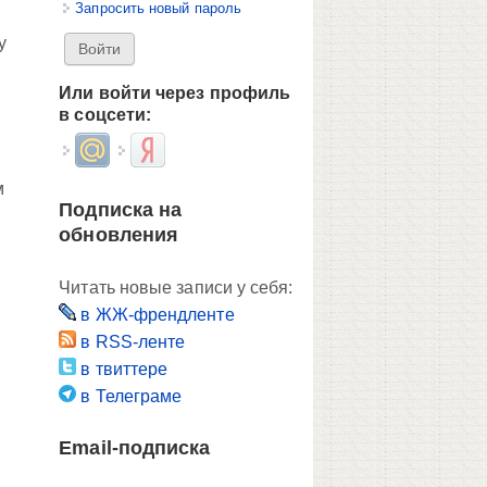
Запросить новый пароль
у
Или войти через профиль
в соцсети:
Login with Mail.ru
Login with Яндекс
м
Подписка на
обновления
Читать новые записи у себя:
в ЖЖ-френдленте
в RSS-ленте
в твиттере
в Телеграме
Email-подписка