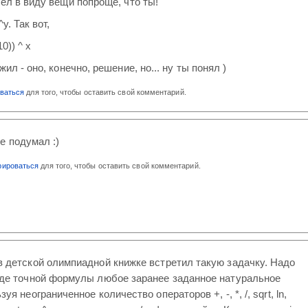
мел в виду вещи попроще, что ты!
y. Так вот,
10)) ^ x
жил - оно, конечно, решение, но... ну ты понял )
оваться
для того, чтобы оставить свой комментарий.
не подумал :)
рироваться
для того, чтобы оставить свой комментарий.
в детской олимпиадной книжке встретил такую задачку. Надо
иде точной формулы любое заранее заданное натуральное
уя неограниченное количество операторов +, -, *, /, sqrt, ln,