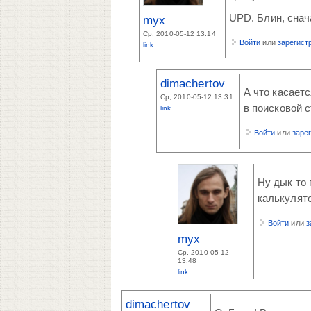
UPD. Блин, снача
myx
Ср, 2010-05-12 13:14
Войти
или
зарегист
link
dimachertov
А что касаетс
Ср, 2010-05-12 13:31
в поисковой с
link
Войти
или
заре
Ну дык то г
калькулято
Войти
или
з
myx
Ср, 2010-05-12
13:48
link
dimachertov