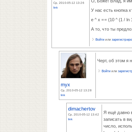
О, Боже! Влад, я и
Ср, 2010-05-12 13:26
link
У нас есть кнопка x^
e ^ x == (10 ^ (1 / ln 
А то, что ты предло
Войти
или
зарегистрир
Черт, об этом я 
Войти
или
зарегист
myx
Ср, 2010-05-12 13:28
link
dimachertov
Я ещё давно 
Ср, 2010-05-12 13:42
записать в в
link
число, использ