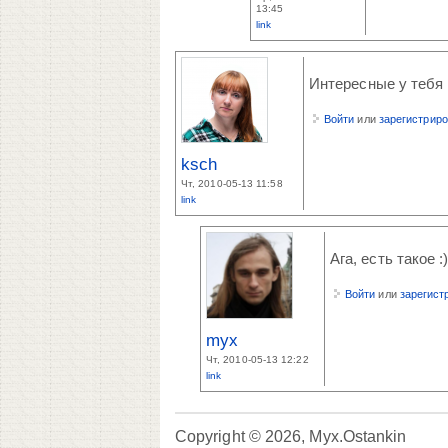
13:45
link
Интересные у тебя 
Войти
или
зарегистрир
ksch
Чт, 2010-05-13 11:58
link
Ага, есть такое :
Войти
или
зарегист
myx
Чт, 2010-05-13 12:22
link
Copyright © 2026, Myx.Ostankin