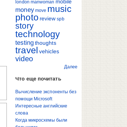
mobile
london
manwoman
music
money
move
photo
review
spb
story
technology
testing
thoughts
travel
vehicles
video
Далее
Что еще почитать
Вычисление экспоненты без
помощи Microsoft
Интересные английские
слова
Когда микросхемы были