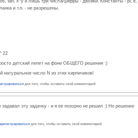
 cos, tan, x^y и лишь три числа/цифры - двойки. Константы - pi, e,
анка и т.п. - не разрешены.
^ 22
 просто детский лепет на фоне ОБЩЕГО решения :)
й натуральное число N из этих кирпичиков!
гистрироваться
для того, чтобы оставить свой комментарий.
 задавал эту задачку - и я ее позорно не решил :) Но решение
арегистрироваться
для того, чтобы оставить свой комментарий.