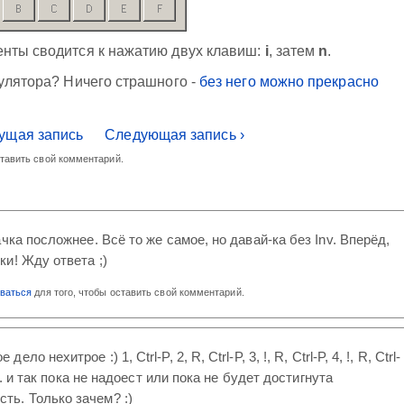
енты сводится к нажатию двух клавиш:
i
, затем
n
.
улятора? Ничего страшного -
без него можно прекрасно
ущая запись
Следующая запись ›
ставить свой комментарий.
чка посложнее. Всё то же самое, но давай-ка без Inv. Вперёд,
и! Жду ответа ;)
оваться
для того, чтобы оставить свой комментарий.
ело нехитрое :) 1, Ctrl-P, 2, R, Ctrl-P, 3, !, R, Ctrl-P, 4, !, R, Ctrl-
P, ... и так пока не надоест или пока не будет достигнута
ть. Только зачем? :)