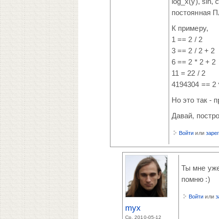
log_x(y), sin,
постоянная Пл
К примеру,
1 == 2 / 2
3 == 2 / 2 + 2
6 == 2 * 2 + 2
11 = 22 / 2
4194304 == 2 
Но это так -
Давай, постро
Войти
или
заре
Ты мне уже
помню :)
Войти
или
з
myx
Ср, 2010-05-12