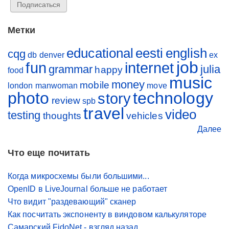
Метки
educational
eesti
english
cqg
db
denver
ex
job
fun
internet
grammar
julia
happy
food
music
money
mobile
london
manwoman
move
photo
technology
story
review
spb
travel
video
testing
thoughts
vehicles
Далее
Что еще почитать
Когда микросхемы были большими...
OpenID в LiveJournal больше не работает
Что видит "раздевающий" сканер
Как посчитать экспоненту в виндовом калькуляторе
Самарский FidoNet - взгляд назад