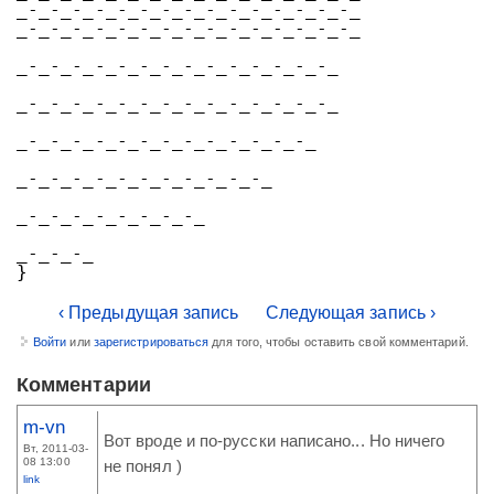
_-_-_-_-_-_-_-_-_-_-_-_-_-_-_-_
_-_-_-_-_-_-_-_-_-_-_-_-_-_-_-_
_-_-_-_-_-_-_-_-_-_-_-_-_-_-_
_-_-_-_-_-_-_-_-_-_-_-_-_-_-_
_-_-_-_-_-_-_-_-_-_-_-_-_-_
_-_-_-_-_-_-_-_-_-_-_-_
_-_-_-_-_-_-_-_-_
_-_-_-_
}
‹ Предыдущая запись
Следующая запись ›
Войти
или
зарегистрироваться
для того, чтобы оставить свой комментарий.
Комментарии
m-vn
Вот вроде и по-русски написано... Но ничего
Вт, 2011-03-
08 13:00
не понял )
link