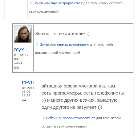
Войти
или
зарегистрироваться
для того, чтобы оставить
свой комментарий.
Значит, ты не айтишник :)
Войти
или
зарегистрироваться
для того, чтобы
myx
оставить свой комментарий.
Вт, 2011-
03-08
13:21
link
m-vn
айтишная сфера многогранна. там
Вт, 2011-
03-08
есть программеры, есть телефонисты
13:33
:-) и много других всяких. зачастую
link
один другого не разумеет )))
Войти
или
зарегистрироваться
для того, чтобы
оставить свой комментарий.