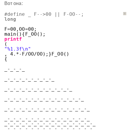
Вот она:
#define _ F-->00 || F-OO--;
?
long
F=00,OO=00;
main(){F_OO();
printf
(
"%1.3f\n"
, 4.*-F/OO/OO);}F_OO()
{
_-_-_-_
_-_-_-_-_-_-_-_-_
_-_-_-_-_-_-_-_-_-_-_-_
_-_-_-_-_-_-_-_-_-_-_-_-_-_
_-_-_-_-_-_-_-_-_-_-_-_-_-_-_
_-_-_-_-_-_-_-_-_-_-_-_-_-_-_
_-_-_-_-_-_-_-_-_-_-_-_-_-_-_-_
_-_-_-_-_-_-_-_-_-_-_-_-_-_-_-_