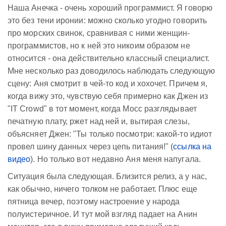
Наша Анечка - очень хороший программист. Я говорю
это без тени иронии: можно сколько угодно говорить
про морских свинок, сравнивая с ними женщин-
программистов, но к ней это никоим образом не
относится - она действительно классный специалист.
Мне несколько раз доводилось наблюдать следующую
сцену: Аня смотрит в чей-то код и хохочет. Причем я,
когда вижу это, чувствую себя примерно как Джен из
"IT Crowd" в тот момент, когда Мосс разглядывает
печатную плату, ржет над ней и, вытирая слезы,
объясняет Джен: "Ты только посмотри: какой-то идиот
провел шину данных через цепь питания!" (
ссылка на
видео
). Но только вот недавно Аня меня напугала.
Ситуация была следующая. Близится релиз, а у нас,
как обычно, ничего толком не работает. Плюс еще
пятница вечер, поэтому настроение у народа
полуистеричное. И тут мой взгляд падает на Анин