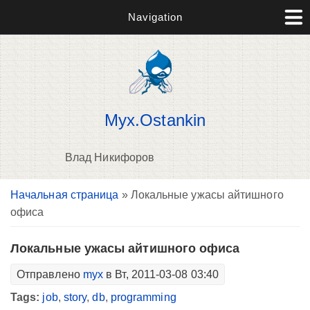
Navigation
Myx.Ostankin
Влад Никифоров
Вы здесь
Начальная страница
» Локальные ужасы айтишного
В
офиса
д
п
Локальные ужасы айтишного офиса
Отправлено
myx
в Вт, 2011-03-08 03:40
Tags:
job
,
story
,
db
,
programming