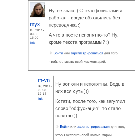
Ну, не знаю :) С телефонистами я
работал - вроде обходились без
myx
переводчика :)
Вт, 2011-
03-08
А что в посте непонятно-то? Ну,
15:00
кроме текста программы? :)
link
Войти
или
зарегистрироваться
для того,
чтобы оставить свой комментарий.
m-vn
Ну вот они и непонятны. Ведь в
Вт, 2011-
03-08
них вся суть )))
16:14
link
Кстати, после того, как загуглил
слово "обфускация", то стало
понятно ))
Войти
или
зарегистрироваться
для того,
чтобы оставить свой комментарий.