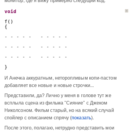
монитор, где я вижу примерно следущий код:
void
?
f()
{
- - - - -   - - - - -
- - - - -   - - - - -
- - - - -   - - - - -
}
И Анечка аккуратным, неторопливым копи-пастом
добавляет все новые и новые строчки...
Представили, да? Лично у меня в голове тут же
всплыла сцена из фильма "Сияние" с Джеком
Николсоном. Фильм старый, но на всякий случай
спойлер с описанием спрячу (
показать
).
После этого, полагаю, нетрудно представить мои