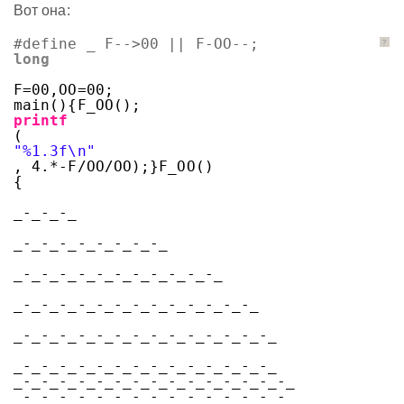
Вот она:
#define _ F-->00 || F-OO--;
?
long
F=00,OO=00;
main(){F_OO();
printf
(
"%1.3f\n"
, 4.*-F/OO/OO);}F_OO()
{
_-_-_-_
_-_-_-_-_-_-_-_-_
_-_-_-_-_-_-_-_-_-_-_-_
_-_-_-_-_-_-_-_-_-_-_-_-_-_
_-_-_-_-_-_-_-_-_-_-_-_-_-_-_
_-_-_-_-_-_-_-_-_-_-_-_-_-_-_
_-_-_-_-_-_-_-_-_-_-_-_-_-_-_-_
_-_-_-_-_-_-_-_-_-_-_-_-_-_-_-_