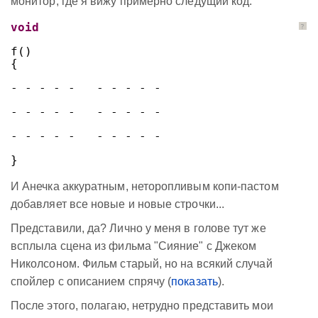
монитор, где я вижу примерно следущий код:
void
?
f()
{
- - - - -   - - - - -
- - - - -   - - - - -
- - - - -   - - - - -
}
И Анечка аккуратным, неторопливым копи-пастом
добавляет все новые и новые строчки...
Представили, да? Лично у меня в голове тут же
всплыла сцена из фильма "Сияние" с Джеком
Николсоном. Фильм старый, но на всякий случай
спойлер с описанием спрячу (
показать
).
После этого, полагаю, нетрудно представить мои