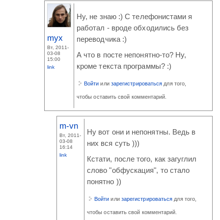
Ну, не знаю :) С телефонистами я
работал - вроде обходились без
myx
переводчика :)
Вт, 2011-
03-08
А что в посте непонятно-то? Ну,
15:00
кроме текста программы? :)
link
Войти
или
зарегистрироваться
для того,
чтобы оставить свой комментарий.
m-vn
Ну вот они и непонятны. Ведь в
Вт, 2011-
03-08
них вся суть )))
16:14
link
Кстати, после того, как загуглил
слово "обфускация", то стало
понятно ))
Войти
или
зарегистрироваться
для того,
чтобы оставить свой комментарий.