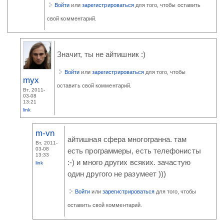
Войти
или
зарегистрироваться
для того, чтобы оставить
свой комментарий.
Значит, ты не айтишник :)
Войти
или
зарегистрироваться
для того, чтобы
myx
оставить свой комментарий.
Вт, 2011-
03-08
13:21
link
m-vn
айтишная сфера многогранна. там
Вт, 2011-
03-08
есть программеры, есть телефонисты
13:33
:-) и много других всяких. зачастую
link
один другого не разумеет )))
Войти
или
зарегистрироваться
для того, чтобы
оставить свой комментарий.