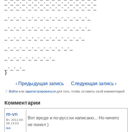
_-_-_-_-_-_-_-_-_-_-_-_-_-_-_-_
_-_-_-_-_-_-_-_-_-_-_-_-_-_-_-_
_-_-_-_-_-_-_-_-_-_-_-_-_-_-_
_-_-_-_-_-_-_-_-_-_-_-_-_-_-_
_-_-_-_-_-_-_-_-_-_-_-_-_-_
_-_-_-_-_-_-_-_-_-_-_-_
_-_-_-_-_-_-_-_-_
_-_-_-_
}
‹ Предыдущая запись
Следующая запись ›
Войти
или
зарегистрироваться
для того, чтобы оставить свой комментарий.
Комментарии
m-vn
Вот вроде и по-русски написано... Но ничего
Вт, 2011-03-
08 13:00
не понял )
link