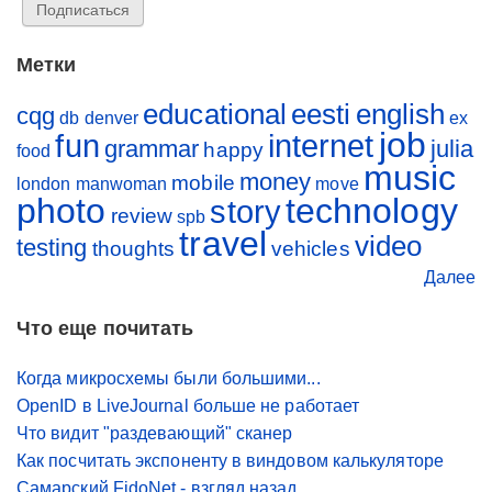
Метки
educational
eesti
english
cqg
db
denver
ex
job
fun
internet
grammar
julia
happy
food
music
money
mobile
london
manwoman
move
photo
technology
story
review
spb
travel
video
testing
thoughts
vehicles
Далее
Что еще почитать
Когда микросхемы были большими...
OpenID в LiveJournal больше не работает
Что видит "раздевающий" сканер
Как посчитать экспоненту в виндовом калькуляторе
Самарский FidoNet - взгляд назад