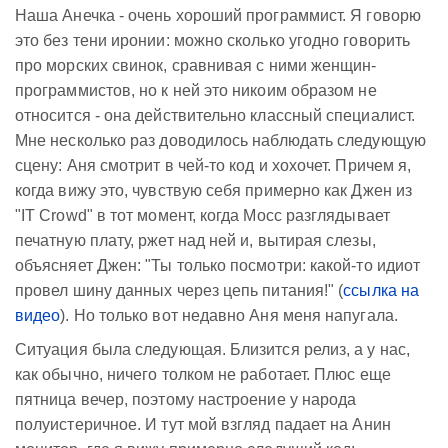
Наша Анечка - очень хороший программист. Я говорю
это без тени иронии: можно сколько угодно говорить
про морских свинок, сравнивая с ними женщин-
программистов, но к ней это никоим образом не
относится - она действительно классный специалист.
Мне несколько раз доводилось наблюдать следующую
сцену: Аня смотрит в чей-то код и хохочет. Причем я,
когда вижу это, чувствую себя примерно как Джен из
"IT Crowd" в тот момент, когда Мосс разглядывает
печатную плату, ржет над ней и, вытирая слезы,
объясняет Джен: "Ты только посмотри: какой-то идиот
провел шину данных через цепь питания!" (
ссылка на
видео
). Но только вот недавно Аня меня напугала.
Ситуация была следующая. Близится релиз, а у нас,
как обычно, ничего толком не работает. Плюс еще
пятница вечер, поэтому настроение у народа
полуистеричное. И тут мой взгляд падает на Анин