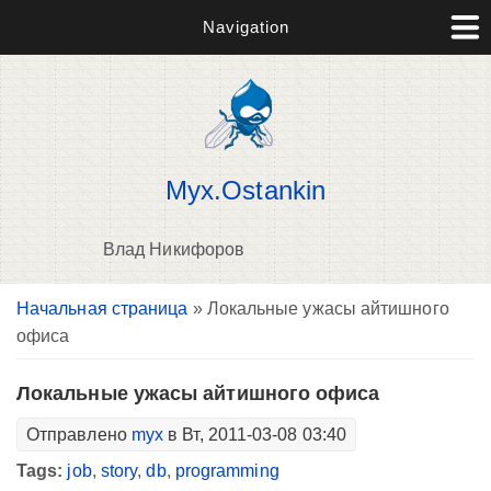
Navigation
Myx.Ostankin
Влад Никифоров
Вы здесь
Начальная страница
» Локальные ужасы айтишного
В
офиса
д
п
Локальные ужасы айтишного офиса
Отправлено
myx
в Вт, 2011-03-08 03:40
Tags:
job
,
story
,
db
,
programming